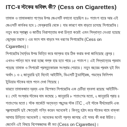
ITC-র স্টকের ভবিষৎ কী? (Cess on Cigarettes)
তামাক ও তামাকজাত পণ্যের উপর জেএসটি বসানো হয়েছিল ৪০ শতাংশ হারে আর এই
জেএসটি কার্যকর হবে ১ ফেব্রুয়ারি থেকে। যার কারণে দাম বাড়তে চলেছে সিগারেটের।
নতুন করে স্বাস্থ্য ও জাতীয় নিরাপত্তার কথা চিন্তা করেই এমন সিদ্ধান্ত নেওয়া হয়েছে
কেন্দ্রের তরফে। এর ফলে দাম বাড়বে সব ধরণের সিগারেটের (Cess on
Cigarettes)।
সিগারেটের দৈর্ঘ্যের উপর ভিত্তি করে শুল্কের হার ঠিক করার কথা জানিয়েছে কেন্দ্র।
এখনও পর্যন্ত মনে করা হচ্ছে শুল্ক হার হতে পারে ১৫ শতাংশ। এই সিদ্ধান্তের প্রভাব
পড়েছে তামাক ও সিগারেট প্রস্তুতকারক সংস্থার শেয়ারে। নতুন বছরের প্রথম দুই দিন
অর্থাৎ ১ ও ২ জানুয়ারি দুই দিনেই আইটিসি, ভিএসটি ইন্ডাস্ট্রিজ, গডফ্রে ফিলিপস
ইন্ডিয়ার স্টকের দামে পতন দেখা গিয়েছে।
ভারতে তামাকজাত দ্রব্য এবং বিশেষত সিগারেটের এক চেটিয়া ব্যবসা রয়েছে আইটিসি-
র। সেই সংস্থার স্টকের দাম কমেছে ১ জানুয়ারি ৮ শতাংশের মতো, ২ জানুয়ারি প্রায় ৪
শতাংশের মতো। স্টক মার্কেটে অত্যন্ত পছন্দের স্টক ITC , এই স্টকে দীর্ঘমেয়াদি এবং
স্বল্পমেয়াদি দুই ক্ষেত্রেই লগ্নি করেন অনেকেই। কিন্তু হঠাৎ করে স্টকের দামে ধাক্কা
আসায় চিন্তিত অনেকেই। অনেকের মনেই প্রশ্ন জাগছে এই সময় কী করা উচিত।
জেনেনি এই বিষয়ে বিশেষজ্ঞদের কী মত (Cess on Cigarettes)।