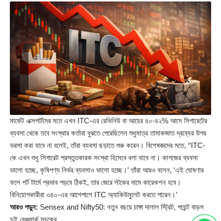
মার্কেট এক্সপার্টদের মতে এখন ITC-এর রেভিনিউ বা আয়ের ৪০-৪২% আসে সিগারেটের
ব্যবসা থেকে তবে সংস্থার কর্তারা বুঝতে পেরেছিলেন শুধুমাত্র তামাকজাত দ্রব্যের উপর
ভরসা করা যাবে না বলেই, তাঁরা ব্যবসা ছড়াতে শুরু করেন। বিশেষজ্ঞদের মতে, ‘‘ITC-
কে এখন শুধু সিগারেট প্রস্তুতকারক সংস্থা হিসেবে বলা যাবে না। কাগজের ব্যবসা
ভালো হচ্ছে, কৃষিপণ্য নির্ভর ব্যবসাও ভালো হচ্ছে।’ তাঁরা আরও বলেন, ‘এই ঘোষণার
ফলে শর্ট টার্মে প্রভাব পড়বে ঠিকই, তার জেরে স্টকের দামে কারেকশন হবে।
বিনিয়োগকারীরা ৩৪০-এর আশেপাশে ITC অ্যাকিউমুলেট করতে পারেন।’
আরও পড়ুন:
Sensex and Nifty50: নতুন বছরে চাঙ্গা দালাল স্ট্রিট, পয়েন্ট বাড়ল
দুই বেঞ্চমার্ক সূচকের