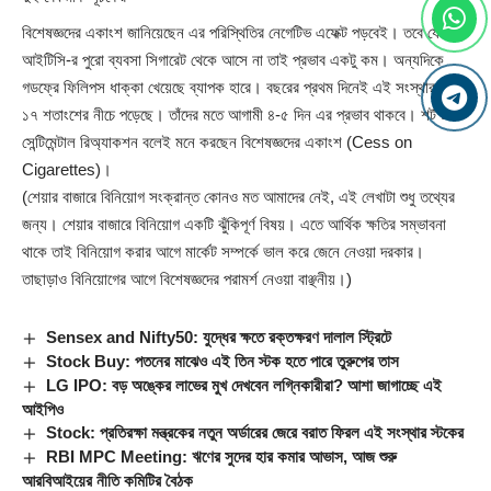
বিশেষজ্ঞদের একাংশ জানিয়েছেন এর পরিস্থিতির নেগেটিভ এফেক্ট পড়বেই। তবে যেহেতু
আইটিসি-র পুরো ব্যবসা সিগারেট থেকে আসে না তাই প্রভাব একটু কম। অন্যদিকে
গডফ্রে ফিলিপস ধাক্কা খেয়েছে ব্যাপক হারে। বছরের প্রথম দিনেই এই সংস্থার স্টক
১৭ শতাংশের নীচে পড়েছে। তাঁদের মতে আগামী ৪-৫ দিন এর প্রভাব থাকবে। শর্ট টার্ম
সেন্টিমেন্টাল রিঅ্যাকশন বলেই মনে করছেন বিশেষজ্ঞদের একাংশ (
Cess
on
Cigarettes)।
(শেয়ার বাজারে বিনিয়োগ সংক্রান্ত কোনও মত আমাদের নেই, এই লেখাটা শুধু তথ্যের
জন্য। শেয়ার বাজারে বিনিয়োগ একটি ঝুঁকিপূর্ণ বিষয়। এতে আর্থিক ক্ষতির সম্ভাবনা
থাকে তাই বিনিয়োগ করার আগে মার্কেট সম্পর্কে ভাল করে জেনে নেওয়া দরকার।
তাছাড়াও বিনিয়োগের আগে বিশেষজ্ঞদের পরামর্শ নেওয়া বাঞ্ছনীয়।)
Sensex and Nifty50: যুদ্ধের ক্ষতে রক্তক্ষরণ দালাল স্ট্রিটে
Stock Buy: পতনের মাঝেও এই তিন স্টক হতে পারে তুরুপের তাস
LG IPO: বড় অঙ্কের লাভের মুখ দেখবেন লগ্নিকারীরা? আশা জাগাচ্ছে এই
আইপিও
Stock: প্রতিরক্ষা মন্ত্রকের নতুন অর্ডারের জেরে বরাত ফিরল এই সংস্থার স্টকের
RBI MPC Meeting: ঋণের সুদের হার কমার আভাস, আজ শুরু
আরবিআইয়ের নীতি কমিটির বৈঠক