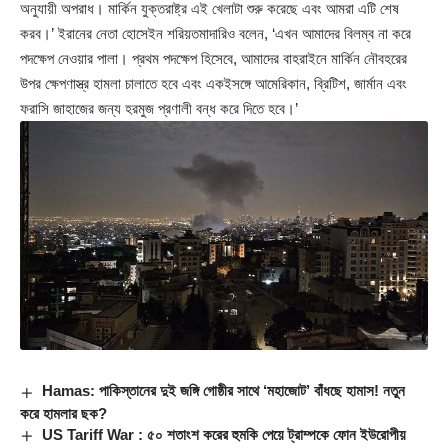
অনুযায়ী অপরাধ। মার্কিন যুক্তরাষ্ট্র এই খেলাটা শুরু করেছে এবং আমরা এটি শেষ
করব।’ ইরানের নেতা হোসেইন শরিয়তমাদারিও বলেন, ‘এখন আমাদের বিলম্ব না করে
পদক্ষেপ নেওয়ার পালা। প্রথম পদক্ষেপ হিসেবে, আমাদের বাহরাইনে মার্কিন নৌবহরের
উপর ক্ষেপণাস্ত্র হামলা চালাতে হবে এবং একইসঙ্গে আমেরিকান, ব্রিটিশ, জার্মান এবং
ফরাসি জাহাজের জন্য হরমুজ প্রণালী বন্ধ করে দিতে হবে।’
Hamas: পাকিস্তানের দুই জঙ্গি গোষ্ঠীর সাথে ‘মহাজোট’ বাঁধছে হামাস! নতুন
করে হামলার ছক?
US Tariff War : ৫০ শতাংশ করের হুমকি পেয়ে ট্রাম্পকে ফোন ইউরোপীয়