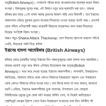
হয়(British Airways)। সেখানেই তাঁদের জন্য খাওয়াদাওযার ব্যবস্থা করেন বিমান
সংস্থা। বিমানবন্দর সূত্রে খবর, ওই বিমানে নতুন করে জ্বালানি ভরা হবে। তারপর
রবিবার রাত সাড়ে ১০টা নাগাদ আবার লন্ডনের উদ্দেশে পাড়ি দেবে বিমানটি। তবে ইরানের
আকাশপথ এড়িয়ে ঘুরপথে লন্ডনে যাওয়ার সিদ্ধান্ত নেওয়া হয়েছে বলেই খবর। চেন্নাই
থেকে পশ্চিম এশিয়াগামী আরও কয়েকটি বিমানের যাত্রাপথও বদল করার সিদ্ধান্ত
নিয়েছে সংশ্লিষ্ট বিমান সংস্থা।
আরও পড়ুন-
Shaina Attack Thackeray: যোগ দিবসের প্রশংসা করলেন শাইনা
এনসি, উদ্ধবকে পদবি নিয়ে কটাক্ষ
ইরানের হামলা আমেরিকার (British Airways)
রবিবার ভোরে (ভারতীয় সময়) ইরানের তিন পরমাণুকেন্দ্রে বোমা হামলা করে আমেরিকা।
তারপর থেকেই নতুন করে পশ্চিম এশিয়ায় উত্তেজনা শুরু হয়েছে(British
Airways)। বন্ধ করে দেওয়া হয়েছে ইরানের আকাশসীমা। পাশাপাশি, ইজরায়েলও
জানিয়েছে, আপাতত বাইরে থেকে কোনও বিমানের ইজরায়েলে প্রবেশ এবং ইজরায়েল
থেকে কোনও বিমানের বাইরে যাওয়া বন্ধ। কত দিনের জন্য তা বন্ধ থাকবে, জানানো
হয়নি।এদিকে, ইরানের আকাশসীমায় ঢুকে নাতানজ, ইসফাহান এবং ফোরদো
নিউক্লিয়ার কেন্দ্রে ঢুকে বোমা বর্ষণ করেছে মার্কিন সেনা, যা নিজেই জানিয়েছেন
প্রেসিডেন্ট ডোনাল্ড ট্রাম্প।ফলে ইরান-ইজরায়েল সংঘাতের নবম দিনে নাটকীয় পট