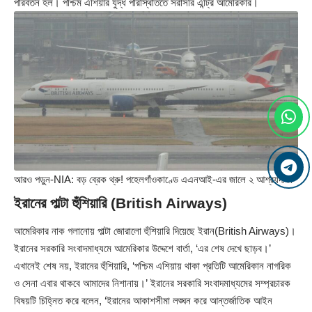
পরিবর্তন হল। পশ্চিম এশিয়ার যুদ্ধ পরিস্থিতিতে সরাসরি এন্ট্রি আমেরিকার।
আরও পড়ুন-
NIA: বড় ব্রেক থ্রু! পহেলগাঁওকাণ্ডে এএনআই-এর জালে ২ আশ্রয়দাতা
ইরানের পাল্টা হুঁশিয়ারি (British Airways)
আমেরিকার নাক গলানোয় পাল্টা জোরালো হুঁশিয়ারি দিয়েছে ইরান(British Airways)।
ইরানের সরকারি সংবাদমাধ্যমে আমেরিকার উদ্দেশে বার্তা, ‘এর শেষ দেখে ছাড়ব।’
এখানেই শেষ নয়, ইরানের হুঁশিয়ারি, ‘পশ্চিম এশিয়ায় থাকা প্রতিটি আমেরিকান নাগরিক
ও সেনা এবার থাকবে আমাদের নিশানায়।’ ইরানের সরকারি সংবাদমাধ্যমের সম্প্রচারক
বিষয়টি চিহ্নিত করে বলেন, ‘ইরানের আকাশসীমা লঙ্ঘন করে আন্তর্জাতিক আইন