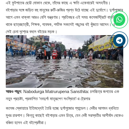
এই ফুটপাতের ছোট্ট দোকান থেকে, তাঁদের কাছে এ ক্ষতি একেবারেই অসহনীয়।
বইপাড়ার সঙ্গে জড়িত বহু মানুষের রুটি-রুজির প্রশ্ন উঠে যাচ্ছে এই দুর্যোগে। দুর্গাপুজোর
আগে এমন ধাক্কা আরও বেশি যন্ত্রণার। প্রতিবছর এই সময় কলেজস্ট্রিটে বাড়তি ভিড়
থাকে ছাত্রছাত্রী, শিক্ষক, গবেষক, পর্যটক সকলেই পছন্দের বই খুঁজতে আসেন। এবার
সেই চেনা দৃশ্যের বদলে বইয়ের মড়ক।
আরও পড়ুন:
Nabodurga Matrurupena Sansthita: চলচ্চিত্র জগতের এক
নতুন প্রচেষ্টা, প্রকাশিত ‘নবদুর্গা মাতৃরূপেণ সংস্থিতা’-র ট্রেলার
কলেজ স্কোয়ারে ইতিমধ্যেই তৈরি হচ্ছে দুর্গাপুজোর প্যান্ডেল। দেবীর আগমন ধ্বনিতে
মুখর চারপাশ। কিন্তু কাছেই বইপাড়ার এমন চিত্র, যেন দেবী সরস্বতীর আশীর্বাদ থেকেও
বঞ্চিত হলেন এই বইপ্রেমীরা।