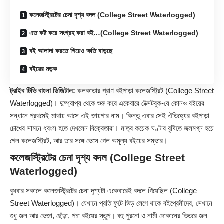
কলেজস্ট্রিটের চেনা দৃশ্য বদল (College Street Waterlogged)
এত কষ্ট করে সংগ্রহ করা বই…(College Street Waterlogged)
বই আলাদা করতে গিয়েও ক্ষতি বাড়ছে
বইয়ের মড়ক
ট্রাইব টিভি বাংলা ডিজিটাল:
কলকাতার প্রাণ বইপাড়া কলেজস্ট্রিট (
College Street
Waterlogged)। দুষ্প্রাপ্য থেকে শুরু করে একেবারে টেক্সটবুক-যে কোনও বইয়ের
সন্ধানে প্রথমেই মাথায় আসে এই জায়গার নাম। কিন্তু এবার সেই ঐতিহ্যের বইপাড়া
চোখের সামনে ধ্বংস হতে দেখলেন বিক্রেতারা। মাত্র কয়েক ঘণ্টার বৃষ্টিতে জলমগ্ন হয়ে
গেল কলেজস্ট্রিট, আর তার সঙ্গে ভেসে গেল অমূল্য বইয়ের সম্ভার।
কলেজস্ট্রিটের চেনা দৃশ্য বদল (College Street
Waterlogged)
বুধবার সকালে কলেজস্ট্রিটের চেনা দৃশ্যটা একেবারেই বদলে গিয়েছিল (College
Street Waterlogged)। যেখানে প্রতি ফুটে ভিড় লেগে থাকে বইপ্রেমীদের, সেখানে
শুধু জল আর ভেজা, ছেঁড়া, পচা বইয়ের স্তূপ। বহু পুরনো ও নামী দোকানের ভিতরে জল