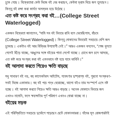
ঢুকে গেছে। বিক্রেতারা কেউ ভিজে বই বের করছেন, কেউবা ড্রাম দিয়ে জল তুলছেন।
কিন্তু বই রক্ষা করা কার্যত অসম্ভব হয়ে উঠেছে।
এত কষ্ট করে সংগ্রহ করা বই…(College Street
Waterlogged)
একজন বিক্রেতা জানালেন, “দামি সব বই ভিতরে রাখি বলে ভেবেছিলাম, বাঁচবে
(College Street Waterlogged)। কিন্তু দোকানের ভিতরেই সবচেয়ে বেশি জল
ঢুকেছে। একটাও বই আর বিক্রির উপযোগী নেই।” আরও একজন বললেন, “পেজ খুলতে
গেলেই ছিঁড়ে যাচ্ছে, আঙুলের সঙ্গে বইয়ের পাতা লেপ্টে যাচ্ছে। চোখে জল চলে আসছে,
এত কষ্ট করে সংগ্রহ করা বই এমনভাবে নষ্ট হয়ে যাবে ভাবিনি।”
বই আলাদা করতে গিয়েও ক্ষতি বাড়ছে
শুধু সাধারণ বই নয়, বহু কালেকটরস আইটেম, গবেষণার দুষ্প্রাপ্য বই, পুরনো সংস্করণ-
সবই ভিজে একাকার। বহু বই পচে গন্ধ বেরোচ্ছে, ভালো বইও তার সংস্পর্শে এসে নষ্ট
হচ্ছে। বই আলাদা করতে গিয়েও ক্ষতি আরও বাড়ছে। অনেক দোকানে ভিতরে জল
এখনও নামেনি, ফলে ক্ষয়ক্ষতির পূর্ণ পরিমাণ এখনও বোঝা যাচ্ছে না।
বইয়ের মড়ক
এই পরিস্থিতিতে সবচেয়ে দুর্ভোগে পড়েছেন ছোট দোকানদাররা। যাঁদের মূল রোজগারটাই