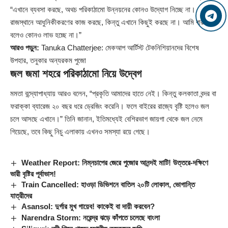
“এখানে ব্যবসা করছে, অথচ পরিকাঠামো উন্নয়নের কোনও উদ্যোগ নিচ্ছে না।
রাজস্থানে আধুনিকীকরণের কাজ করছে, কিন্তু এখানে কিছুই করছে না। আমি বারবার
বলেও কোনও লাভ হচ্ছে না।”
আরও পড়ুন:
Tanuka Chatterjee: মেকআপ আর্টিস্ট টেকনিশিয়ানদের বিশেষ
উপহার, তনুকার অন্যরকম পুজো
জল জমা শহরে পরিকাঠামো নিয়ে উদ্বেগ
মমতা বন্দ্যোপাধ্যায় আরও বলেন, “প্রকৃতি আমাদের হাতে নেই। কিন্তু কলকাতা বন্দর বা
ফরাক্কা ব্যারেজ ২০ বছর ধরে ড্রেজিং করেনি। ফলে বাইরের রাজ্যে বৃষ্টি হলেও জল
চলে আসছে এখানে।” তিনি জানান, ইতিমধ্যেই বেশিরভাগ জায়গা থেকে জল নেমে
গিয়েছে, তবে কিছু নিচু এলাকায় এখনও সমস্যা রয়ে গেছে।
Weather Report: নিম্নচাপের জেরে পুজোর আনন্দই মাটি! উত্তরে-দক্ষিণে
ভারী বৃষ্টির পূর্বাভাস!
Train Cancelled: হাওড়া ডিভিশনে বাতিল ২০টি লোকাল, ভোগান্তি
যাত্রীদের
Asansol: দুর্গার মুখ গায়েব! কাকেই বা দায়ী করবেন?
Narendra Storm: নরেন্দ্র ঝড়ে কাঁপতে চলেছে বাংলা