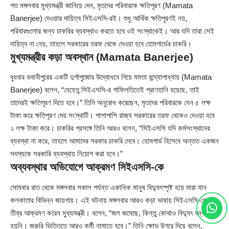
গত মঙ্গলবার মুখ্যমন্ত্রী জানিয়ে দেন, মৃতদের পরিবারকে ক্ষতিপূরণ (
Mamata
Banerjee
) দেওয়ার দায়িত্ব সিইএসসি-রই। শুধু আর্থিক ক্ষতিপূরণই নয়,
পরিবারগুলোর জন্য চাকরির ব্যবস্থাও করতে হবে ওই সংস্থাকেই। আর যদি তারা সেই
দায়িত্ব না নেয়, তাহলে সরকারের তরফ থেকে দেওয়া হবে হোমগার্ডের চাকরি।
মুখ্যমন্ত্রীর কড়া অবস্থান (Mamata Banerjee)
বুধবার ভবানীপুরের একটি দুর্গাপুজোর উদ্বোধনে গিয়ে মমতা বন্দ্যোপাধ্যায় (Mamata
Banerjee) বলেন, “যেহেতু সিইএসসি-র গাফিলতিতেই প্রাণহানি হয়েছে, তাই
তাদেরই ক্ষতিপূরণ দিতে হবে।” তিনি অনুরোধ করেছেন, মৃতদের পরিবারকে যেন ৫ লক্ষ
টাকা করে ক্ষতিপূরণ দেয় সংস্থাটি। পাশাপাশি রাজ্য সরকারের তরফ থেকেও দেওয়া হবে
২ লক্ষ টাকা করে। চাকরির প্রসঙ্গে তিনি আরও বলেন, “সিইএসসি যদি কর্মসংস্থানের
ব্যবস্থা না করে, তাহলে আমাদের সরকার চাকরি দেবে। হোমগার্ড হিসেবে অন্তত একজন
সদস্যকে সরকারি ব্যবস্থায় নিয়োগ করা হবে।”
অব্যবস্থার অভিযোগে আক্রমণ সিইএসসি-কে
সোমবার রাত থেকে মঙ্গলবার সকাল পর্যন্ত একাধিক মানুষ বিদ্যুৎস্পৃষ্ট হয়ে মারা যান
কলকাতার বিভিন্ন জায়গায়। এই ঘটনায় মঙ্গলবার আরও কড়া ভাষায় সিইএসসি-কে
তীব্র আক্রমণ করেন মুখ্যমন্ত্রী। বলেন, “জল জমেছে, কিন্তু কোথাও বিদ্যুৎ বন্ধ করা
হয়নি। জরুরি ভিত্তিতে আরও কর্মী নামাতে হবে।” তিনি ক্ষোভ উগরে দিয়ে বলেন,