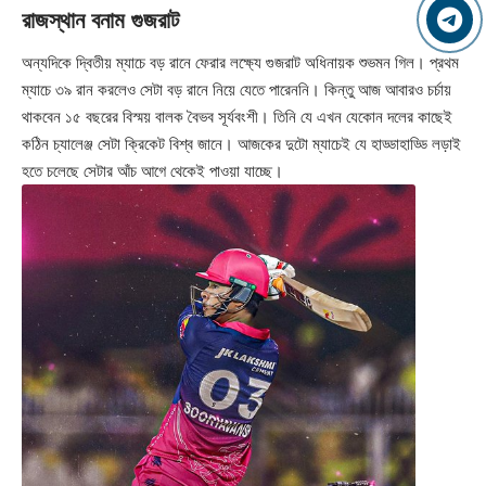
রাজস্থান বনাম গুজরাট
অন্যদিকে দ্বিতীয় ম্যাচে বড় রানে ফেরার লক্ষ্যে গুজরাট অধিনায়ক শুভমন গিল। প্রথম
ম্যাচে ৩৯ রান করলেও সেটা বড় রানে নিয়ে যেতে পারেননি। কিন্তু আজ আবারও চর্চায়
থাকবেন ১৫ বছরের বিস্ময় বালক বৈভব সূর্যবংশী। তিনি যে এখন যেকোন দলের কাছেই
কঠিন চ্যালেঞ্জ সেটা ক্রিকেট বিশ্ব জানে। আজকের দুটো ম্যাচেই যে হাড্ডাহাড্ডি লড়াই
হতে চলেছে সেটার আঁচ আগে থেকেই পাওয়া যাচ্ছে।