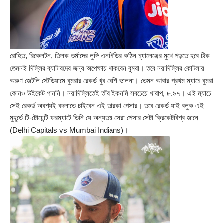
রোহিত, রিকেলটন, তিলক ভর্মাদের লুঙ্গি এনগিডির কঠিন চ্যালেঞ্জের মুখে পড়তে হবে ঠিক
তেমনই দিল্লির ব্যাটারদের জন্য অপেক্ষায় থাকবেন বুমরা। তবে নয়াদিল্লির কোট‍লায়
অরুণ জেট‍লি স্টেডিয়ামে বুমরার রেকর্ড খুব বেশি ভালনা। তেমন আবার প্রথম ম্যাচে বুমরা
কোনও উইকেট পাননি। নয়াদিল্লিতেই তাঁর ইকনমি সবচেয়ে খারাপ, ৮.৯৭। এই ম্যাচে
সেই রেকর্ড অবশ্যই বদলাতে চাইবেন এই তারকা পেসার। তবে রেকর্ড যাই বলুক এই
মুহূর্তে টি-টোয়েন্টি ফরম্যাটে তিনি যে অন্যতম সেরা পেসার সেটা ক্রিকেটবিশ্ব জানে
(Delhi Capitals vs Mumbai Indians)।