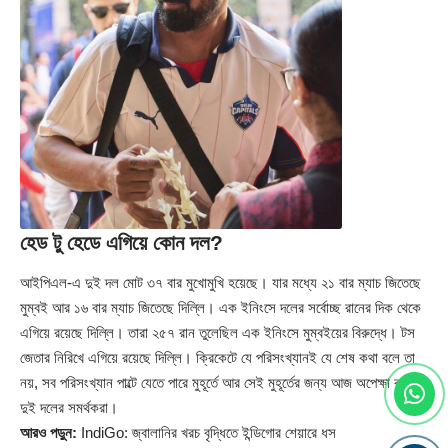
হেড টু হেডে এগিয়ে কোন দল?
আইপিএল-এ দুই দল মোট ৩৭ বার মুখোমুখি হয়েছে। যার মধ্যে ২১ বার ম্যাচ জিতেছে
মুম্বই আর ১৬ বার ম্যাচ জিতেছে দিল্লি। এক ইনিংসে দলের সর্বোচ্ছ রানের দিক থেকে
এগিয়ে রয়েছে দিল্লি। তারা ২৫৭ রান তুলেছিল এক ইনিংসে মুম্বইয়ের বিরুদ্ধে। টস
জেতার নিরিখে এগিয়ে রয়েছে দিল্লি। ক্রিকেটে যে পরিসংখ্যানই যে শেষ কথা বলে তা
নয়, সব পরিসংখ্যান পাল্টে যেতে পারে মুহূর্তে আর সেই মুহূর্তের জন্য আজ অপেক্ষা করছেন
দুই দলের সমর্থকরা।
আরও পড়ুন:
IndiGo: জ্বালানির খরচ বৃদ্ধিতে ইন্ডিগোর শেয়ারে ধস