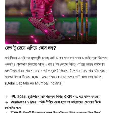
হেড টু হেডে এগিয়ে কোন দল?
আইপিএল-এ দুই দল মুখোমুখি হয়েছে মোট ৮ বার আর যার মধ্যে ৬ বারই ম্যাচ জিতেছে
গুজরাট। রাজস্থান জিতেছে মাত্র ২ বার। টস জেতার নিরিখে এগিয়ে রয়েছে রাজস্থান
তবে বৈভব ঝড়ের সামনে যেকোন পরিসংখ্যানই নিমেষে ফিকে হয়ে যেতে পারে তাঁর প্রমাণ
আগেও পাওয়া গিয়েছে বহুবার। এখন দেখার কোন দল জয়ের হাসি হাসে শেষ পর্যন্ত
(
Delhi Capitals
vs Mumbai Indians)।
IPL 2025: চ্যাম্পিয়ন অধিনায়ককে বিদায় KKR-এর, ধরে রাখল কাদের!
Venkatesh Iyer: নাইট শিবিরে ফেরা হলো না আইয়ারের, খেলবেন বিরাট
কোহলির দলে
T20: টি-টোয়েন্টি বিশ্বকাপের আগে ক্রিকেটারদের ভিসা না পাওয়া নিয়ে বিতর্ক