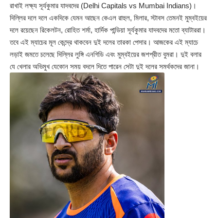
রাখাই লক্ষ্য সূর্যকুমার যাদবদের (Delhi Capitals vs Mumbai Indians)।
দিল্লির দলে দলে একদিকে যেমন আছেন কেএল রাহুল, মিলার, স্টাবস তেমনই মুম্বইয়ের
দলে রয়েছেন রিকেলটন, রোহিত শর্মা, হার্দিক পান্ডিয়া সূর্যকুমার যাদবদের মতো ব্যাটাররা।
তবে এই ম্যাচের মূল কেন্দ্রে থাকবেন দুই দলের তারকা পেসার। আজকের এই ম্যাচে
লড়াই জমতে চলেছে দিল্লির লুঙ্গি এনগিডি এবং মুম্বইয়ের জশপ্রীত বুমরা। দুই বলার
যে খেলার অভিমুখ যেকোন সময় বদলে দিতে পারেন সেটা দুই দলের সমর্থকদের জানা।