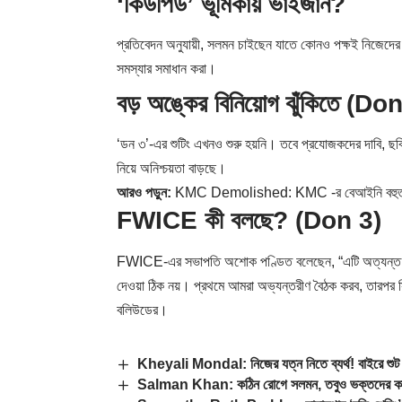
‘কিউপিড’ ভূমিকায় ভাইজান?
প্রতিবেদন অনুযায়ী, সলমন চাইছেন যাতে কোনও পক্ষই নিজেদের ক্ষত
সমস্যার সমাধান করা।
বড় অঙ্কের বিনিয়োগ ঝুঁকিতে (Do
‘ডন ৩’-এর শুটিং এখনও শুরু হয়নি। তবে প্রযোজকদের দাবি, ছবি
নিয়ে অনিশ্চয়তা বাড়ছে।
আরও পড়ুন:
KMC Demolished: KMC -র বেআইনি বহুতল ভাঙার
FWICE কী বলছে? (Don 3)
FWICE-এর সভাপতি অশোক পণ্ডিত বলেছেন, “এটি অত্যন্ত গুরুতর
দেওয়া ঠিক নয়। প্রথমে আমরা অভ্যন্তরীণ বৈঠক করব, তারপর 
বলিউডের।
Kheyali Mondal: নিজের যত্ন নিতে ব্যর্থ! বাইরে শুট 
Salman Khan: কঠিন রোগে সলমন, তবুও ভক্তদের কাছে 