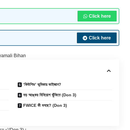
Click here
Click here
yamali Bihan
‘কিউপিড’ ভূমিকায় ভাইজান?
বড় অঙ্কের বিনিয়োগ ঝুঁকিতে (Don 3)
FWICE কী বলছে? (Don 3)
খন ‘ডন ৩’(Don 3)।