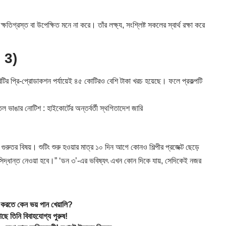
িগ্রস্ত বা উপেক্ষিত মনে না করে। তাঁর লক্ষ্য, সংশ্লিষ্ট সকলের স্বার্থ রক্ষা করে
n 3)
টির প্রি-প্রোডাকশন পর্যায়েই ৪৫ কোটিরও বেশি টাকা খরচ হয়েছে। ফলে প্রকল্পটি
 নোটিশ : হাইকোর্টের অন্তর্বর্তী স্থগিতাদেশ জারি
 বিষয়। শুটিং শুরু হওয়ার মাত্র ১০ দিন আগে কোনও শিল্পীর প্রজেক্ট ছেড়ে
সিদ্ধান্ত নেওয়া হবে।” ‘ডন ৩’-এর ভবিষ্যৎ এখন কোন দিকে যায়, সেদিকেই নজর
করতে কেন ভয় পান খেয়ালি?
তিনি বিবাহযোগ্য পুরুষ!