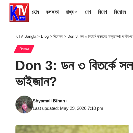
হোম
কলকাতা
রাজ্য
দেশ
বিদেশ
বিনোদন
KTV Bangla
>
Blog
>
বিনোদন
>
Don 3: ডন ৩ বিতর্কে সলমনের হস্তক্ষেপ! বণবীর-ফার
বিনোদন
Don 3: ডন ৩ বিতর্কে সলমন
ভাইজান?
Shyamali Bihan
Last updated: May 29, 2026 7:10 pm