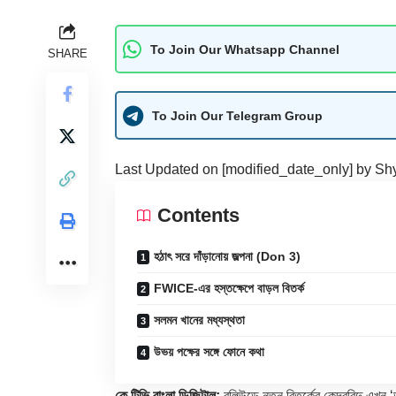
To Join Our Whatsapp Channel
SHARE
To Join Our Telegram Group
Last Updated on [modified_date_only] by
Sh
Contents
হঠাৎ সরে দাঁড়ানোয় জল্পনা (Don 3)
FWICE-এর হস্তক্ষেপে বাড়ল বিতর্ক
সলমন খানের মধ্যস্থতা
উভয় পক্ষের সঙ্গে ফোনে কথা
কে টিভি বাংলা ডিজিটাল:
বলিউডে নতুন বিতর্কের কেন্দ্রবিন্দু এ