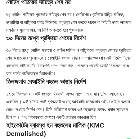
নোটিশ পাঠিয়েই দায়িত্ব শেষ নয়
শুধু নোটিশ পাঠিয়েই পুরসভার দায়িত্ব শেষ নয়। নোটিশের প্রেক্ষিতে বাড়ির মালিক,
ভাড়াটিয়া বা বাসিন্দারা যাতে নিজেদের বক্তব্য পেশ করতে পারেন বা আইনি ভাবে আত্মপক্ষ
সমর্থনের সুযোগ পান, তা নিশ্চিত করতে হবে পুরসভাকে।
৩০ দিনের মধ্যে প্রক্রিয়া শেষের নির্দেশ
৩০ দিনের মধ্যে নোটিশ পাঠানো ও বাড়ির মালিক ও বাসিন্দাদের বক্তব্য শোনার প্রক্রিয়া
শেষ করতে হবে পুরসভাকে। বেআইনি বহুতল ভাঙার মামলায় শুক্রবার এই নির্দেশ দিলেন
কলকাতা হাইকোর্টের বিচারপতি শম্পা দত্ত পাল। মামলার পরবর্তী শুনানি নিয়মিত বেঞ্চে
হবে বলেই জানিয়েছেন বিচারপতি।
তিলজলার বেআইনি বহুতল ভাঙার নির্দেশ
১২ মে তিলজলার একটি বহুতলে বিধ্বংসী আগুন লাগে। মারা যান দু’জন আহত হন
একাধিক। এই ঘটনার পরই মুখ্যমন্ত্রী শুভেন্দু অধিকারী তিলজলার ওই বেআইনি বহুতল
ভেঙে দেওয়ার নির্দেশ দেন। তিনি অভিযোগ করেন ওই বহুতলের কোনও প্ল্যান স্যাংশন
ছিল না। এবং অবৈধভাবে সেখানে একটি চামড়ার কারখানা ছিল।
হাইকোর্টের দ্বারস্থ হন বহুতলের মালিক (KMC
Demolished)