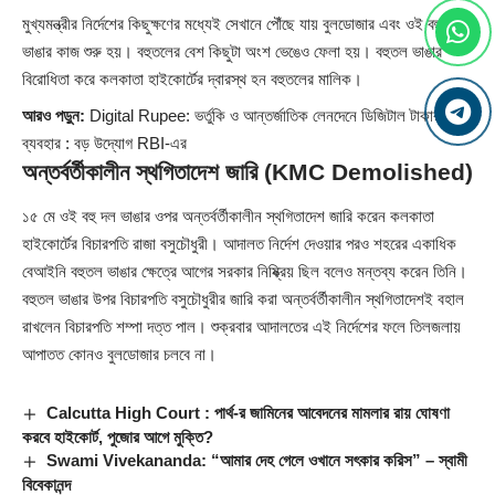
মুখ্যমন্ত্রীর নির্দেশের কিছুক্ষণের মধ্যেই সেখানে পৌঁছে যায় বুলডোজার এবং ওই বহুতলটি
ভাঙার কাজ শুরু হয়। বহুতলের বেশ কিছুটা অংশ ভেঙেও ফেলা হয়। বহুতল ভাঙার
বিরোধিতা করে কলকাতা হাইকোর্টের দ্বারস্থ হন বহুতলের মালিক।
আরও পড়ুন:
Digital Rupee: ভর্তুকি ও আন্তর্জাতিক লেনদেনে ডিজিটাল টাকার
ব্যবহার : বড় উদ্যোগ RBI-এর
অন্তর্বর্তীকালীন স্থগিতাদেশ জারি (KMC Demolished)
১৫ মে ওই বহু দল ভাঙার ওপর অন্তর্বর্তীকালীন স্থগিতাদেশ জারি করেন কলকাতা
হাইকোর্টের বিচারপতি রাজা বসুচৌধুরী। আদালত নির্দেশ দেওয়ার পরও শহরের একাধিক
বেআইনি বহুতল ভাঙার ক্ষেত্রে আগের সরকার নিষ্ক্রিয় ছিল বলেও মন্তব্য করেন তিনি।
বহুতল ভাঙার উপর বিচারপতি বসুচৌধুরীর জারি করা অন্তর্বর্তীকালীন স্থগিতাদেশই বহাল
রাখলেন বিচারপতি শম্পা দত্ত পাল। শুক্রবার আদালতের এই নির্দেশের ফলে তিলজলায়
আপাতত কোনও বুলডোজার চলবে না।
Calcutta High Court : পার্থ-র জামিনের আবেদনের মামলার রায় ঘোষণা
করবে হাইকোর্ট, পুজোর আগে মুক্তি?
Swami Vivekananda: “আমার দেহ গেলে ওখানে সৎকার করিস” – স্বামী
বিবেকানন্দ