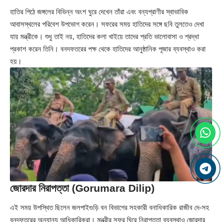
হাতির পিঠে জঙ্গলের বিভিন্ন অংশ ঘুরে দেখেন তাঁরা এবং বন্যপ্রাণীর স্বাভাবিক
আবাসস্থলের পরিবেশ উপভোগ করেন। সফরের সময় হাতিদের সঙ্গে ছবি তুলতেও দেখা
যায় মন্ত্রীকে। শুধু তাই নয়, হাতিদের কলা খাইয়ে তাদের প্রতি ভালোবাসা ও শ্রদ্ধা
প্রকাশ করেন তিনি। বনদফতরের পক্ষ থেকে হাতিদের আনুষ্ঠানিক পূজার ব্যবস্থাও করা
হয়।
জোরদার নিরাপত্তা (Gorumara Dilip)
এই সময় উপস্থিত ছিলেন জলপাইগুড়ি বন বিভাগের সহকারী বনাধিকারিক রাজীব দে-সহ
বনদফতরের অন্যান্য আধিকারিকরা। মন্ত্রীর সফর ঘিরে নিরাপত্তা ব্যবস্থাও জোরদার