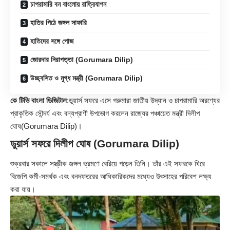
চাপরামারি বন বাংলোয় রাত্রিযাপন
হাতির পিঠে জঙ্গল সাফারি
হাতিদের সঙ্গে পোজ
জোরদার নিরাপত্তা (Gorumara Dilip)
উচ্ছ্বসিত ও মুগ্ধ মন্ত্রী (Gorumara Dilip)
কে টিভি বাংলা ডিজিটাল
:ডুয়ার্স সফরে এসে গরুমারা জাতীয় উদ্যান ও চাপরামারি অরণ্যের
প্রাকৃতিক সৌন্দর্য এবং বন্যপ্রাণী উপভোগ করলেন রাজ্যের পঞ্চায়েত মন্ত্রী
দিলীপ
ঘোষ
(Gorumara Dilip)।
ডুয়ার্স সফরে দিলীপ ঘোষ (Gorumara Dilip)
শুক্রবার সকালে সস্ত্রীক জঙ্গল ভ্রমণে বেরিয়ে পড়েন তিনি। তাঁর এই সফরকে ঘিরে
বিজেপি কর্মী-সমর্থক এবং বনদফতরের আধিকারিকদের মধ্যেও উৎসাহের পরিবেশ লক্ষ্য
করা যায়।