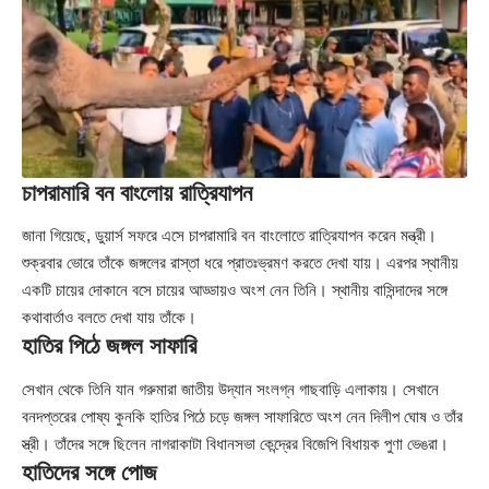
চাপরামারি বন বাংলোয় রাত্রিযাপন
জানা গিয়েছে, ডুয়ার্স সফরে এসে চাপরামারি বন বাংলোতে রাত্রিযাপন করেন মন্ত্রী।
শুক্রবার ভোরে তাঁকে জঙ্গলের রাস্তা ধরে প্রাতঃভ্রমণ করতে দেখা যায়। এরপর স্থানীয়
একটি চায়ের দোকানে বসে চায়ের আড্ডায়ও অংশ নেন তিনি। স্থানীয় বাসিন্দাদের সঙ্গে
কথাবার্তাও বলতে দেখা যায় তাঁকে।
হাতির পিঠে জঙ্গল সাফারি
সেখান থেকে তিনি যান গরুমারা জাতীয় উদ্যান সংলগ্ন গাছবাড়ি এলাকায়। সেখানে
বনদপ্তরের পোষ্য কুনকি হাতির পিঠে চড়ে জঙ্গল সাফারিতে অংশ নেন দিলীপ ঘোষ ও তাঁর
স্ত্রী। তাঁদের সঙ্গে ছিলেন নাগরাকাটা বিধানসভা কেন্দ্রের বিজেপি বিধায়ক পুণা ভেঙরা।
হাতিদের সঙ্গে পোজ