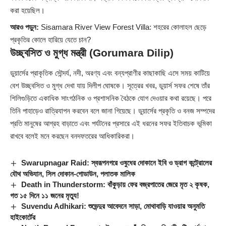
করা হয়েছিল।
আরও পড়ুন:
Sisamara River View Forest Villa: শহরের কোলাহল ছেড়ে
প্রকৃতির কোলে হারিয়ে যেতে চান?
উচ্ছ্বসিত ও মুগ্ধ মন্ত্রী (Gorumara Dilip)
ডুয়ার্সের প্রাকৃতিক সৌন্দর্য, নদী, অরণ্য এবং বন্যপ্রাণীর কাছাকাছি এসে সময় কাটিয়ে
বেশ উচ্ছ্বসিত ও মুগ্ধ দেখা যায় দিলীপ ঘোষকে। সূত্রের খবর, ডুয়ার্স সফর শেষে তাঁর
শিলিগুড়িতে একাধিক সাংগঠনিক ও প্রশাসনিক বৈঠকে যোগ দেওয়ার কথা রয়েছে। পরে
তিনি পাহাড়েও রাত্রিযাপন করবেন বলে জানা গিয়েছে। ডুয়ার্সের প্রকৃতি ও বনজ সম্পদের
প্রতি মানুষের আগ্রহ বাড়াতে এবং পর্যটনের প্রসারে এই ধরনের সফর ইতিবাচক ভূমিকা
রাখবে বলেই মনে করছেন বনদফতরের আধিকারিকরা।
Swarupnagar Raid: স্বরূপনগরে ওষুধের দোকানে ইবি ও ড্রাগ কন্ট্রোলের
যৌথ অভিযান, সিল দোকান-গোডাউন, পলাতক মালিক
Death in Thunderstorm: বাঁকুড়ায় ফের বজ্রপাতের জেরে মৃত ২ কৃষক,
গত ১৫ দিনে ১১ জনের মৃত্যু!
Suvendu Adhikari: শুভেন্দুর আবেদনে সাড়া, মোথাবাড়ি যাওয়ার অনুমতি
হাইকোর্টের