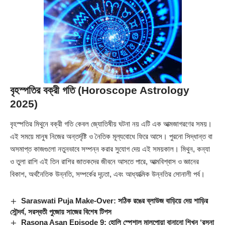
বৃহস্পতির বক্রী গতি (Horoscope Astrology
2025)
বৃহস্পতির মিথুনে বক্রী গতি কেবল জ্যোতিষীয় ঘটনা নয় এটি এক আত্মজাগরণের সময়।
এই সময়ে মানুষ নিজের অন্তর্দৃষ্টি ও নৈতিক মূল্যবোধে ফিরে আসে। পুরনো সিদ্ধান্ত বা
অসমাপ্ত কাজগুলো নতুনভাবে সম্পন্ন করার সুযোগ দেয় এই সময়কাল। মিথুন, কন্যা
ও তুলা রাশি এই তিন রাশির জাতকদের জীবনে আসতে পারে, আত্মবিশ্বাস ও জ্ঞানের
বিকাশ, অর্থনৈতিক উন্নতি, সম্পর্কের দৃঢ়তা, এবং আধ্যাত্মিক উন্নতির সোনালী পর্ব।
Saraswati Puja Make-Over: সঠিক রঙের ব্লাউজ বাড়িয়ে দেয় শাড়ির
সৌন্দর্য, সরস্বতী পুজোয় সাজের বিশেষ টিপস
Rasona Asan Episode 9: হোলি স্পেশাল মালপোয়া বানানো শিখুন ‘রসনা