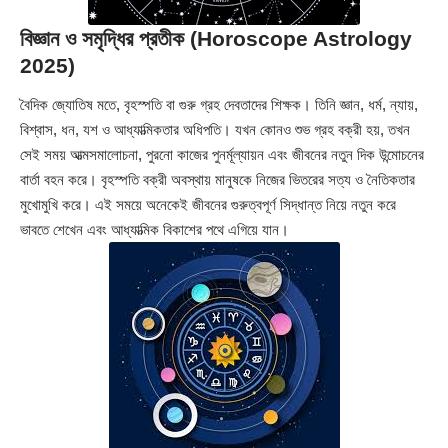
বিজ্ঞান ও সমৃদ্ধির প্রতীক (Horoscope Astrology
2025)
বৈদিক জ্যোতিষ মতে, বৃহস্পতি বা গুরু গ্রহ দেবতাদের শিক্ষক। তিনি জ্ঞান, ধর্ম, ন্যায়,
বিশ্বাস, ধন, যশ ও আধ্যাত্মিকতার অধিপতি। যখন কোনও শুভ গ্রহ বক্রী হয়, তখন
সেই সময় আত্মসমালোচনা, পুরনো কাজের পুনর্মূল্যায়ন এবং জীবনের নতুন দিক উন্মোচনের
বার্তা বহন করে। বৃহস্পতি বক্রী অবস্থায় মানুষকে নিজের ভিতরের সত্য ও নৈতিকতার
মুখোমুখি করে। এই সময়ে অনেকেই জীবনের গুরুত্বপূর্ণ সিদ্ধান্ত নিয়ে নতুন করে
ভাবতে শেখেন এবং আধ্যাত্মিক বিকাশের পথে এগিয়ে যান।