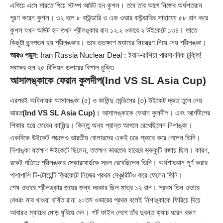
এগিয়ে এসে মারতে গিয়ে স্টাম্প আউট হন কুশল। তবে তার আগে নিজের অর্ধশতরান
পূরণ করেন কুশল। ৩২ বলে ৮ বাউন্ডারি ও এক ওভার বাউন্ডারির সাহায্যে ৫৮ রান করে
কুশল যখন আউট হন তখন শ্রীলঙ্কার রান ১২.২ ওভারে ২ উইকেটে ১৩৪। তাতে
কিছুটা ছন্দপতন হয় শ্রীলঙ্কার। তবে ততক্ষণে ম্যাচের নিয়ন্ত্রণ নিয়ে নেয় শ্রীলঙ্কা।
আরও পড়ুন:
Iran Russia Nuclear Deal : ইরান-রাশিয়া পারমাণবিক চুক্তি!
স্বাক্ষর হল ২৫ বিলিয়ন ডলারের বিশাল চুক্তি
আসালঙ্কাকে ফেরান কুলদীপ
(Ind VS SL Asia Cup)
এরপরই অধিনায়ক আসালঙ্কা (৫) ও কামিন্দু মেন্ডিসের (৩) উইকেট দ্রুত তুলে নেয়
ভারত
(Ind VS SL Asia Cup)
। আসালঙ্কাকে ফেরান কুলদীপ। এবং আর্শদীপের
শিকার হয়ে ফেরেন কামিন্দু। কিন্তু অন্য প্রান্ত আগলে রেখেছিলেন নিশাঙ্কা।
একদিকে উইকেট পড়লেও ভারতীয় বোলারদের একই ঢঙে প্রহার করে গেলেন তিনি।
নিশাঙ্কা যতক্ষণ উইকেটে ছিলেন, ততক্ষণ ভারতের হারেরে ভ্রুকুটি বজায় ছিল। কারণ,
রকেট গতিতে শ্রীলঙ্কার স্কোরবোর্ডকে সচল রেখেছিলেন তিনি। অর্ধশাতরান পূর্ণ করার
পাশাপাশি টি-টোয়েন্টি ক্রিকেটে নিজের প্রথম সেঞ্চুরিটিও করে ফেলেন তিনি।
শেষ ওভারে শ্রীলঙ্কার জয়ের জন্য দরকার ছিল মাত্র ১২ রান। প্রথম তিন ওভারে
বেধরং মার খাওয়া হর্ষিত রানা ২০তম ওভারের প্রথম বলেই নিশাঙ্কাকে ফিরিয়ে দিয়ে
আবারও ম্যাচের মোড় ঘুরিয়ে দেন। শর্ট ফাইন লেগে তাঁর দুরন্ত ক্যাচ ধরেন বরুণ