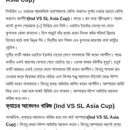
নির্ধারিত ২০ ওভারের প্রথমদিকে হতাশাজনক বোলিং করলেও সুপার ওভারে দুরন্ত বোলিং
করলেন আর্শদীপ
(Ind VS SL Asia Cup)
। মাত্র ২ রান করে শ্রীলঙ্কা। প্রথম
বলেই কুশল পেরেরাকে (০) ফিরিয়ে দেন তিনি। ওয়াইড ইয়র্কার লেন্থে বল ফেলে
কুশলকে বোকা বানালেন। ডিপ পয়েন্টে তাঁর ক্যাচ ধরেন তিলক বর্মার পরিবর্ত ফিল্ডার
হিসেবে মাঠে নামা রিঙ্ক সিং। দ্বিতীয় বলে সিঙ্গল নেন কুশলের জায়গায় নামা কামিন্দু
মেন্ডিস।
তৃতীয় বলটি আবার ওয়াইড ইয়র্কার লেন্থে ফেলে শানাকাকে বিট করেন আর্শদীপ। পরের
বলটিও একই জায়গায় ফেলতে গেলে ওয়াইড হয়। এরপর আবার নাটকীয় মুহূর্ত। চতুর্থ
বলটি আবারও একই লেন্থে ফেলে শানাকাকে বিট করেন আর্শদীপ। কিন্তু শানাকা রান
নেওয়ার জন্য ক্রিজের বাইরে বেরিয়ে এলে কিপার সঞ্জু স্যামসন উইকেট ভেঙে স্টাম্প
আউট করেন শানাকাকে। কিন্তু ক্যাচ আউটের আপিল করেন আর্শদীপ। আম্পায়ার আউট
দিয়ে দেন। আর সঙ্গে সঙ্গেই রিভিউ নেন শানাকা। আম্পায়ার স্টাম্প আউটের আবেদন
খারিজ করে দেন।
ক্যাচের আবেদনও খারিজ
(Ind VS SL Asia Cup)
অপরদিকে, ক্যাচের আবেদনও খারিজ করে দেন থার্ড আম্পায়ার
(Ind VS SL Asia
Cup)
। কিন্তু ভারত স্টাম্প আউটের আবেদন করেন। কিন্তু আম্পায়ার আগেই ক্যাচ