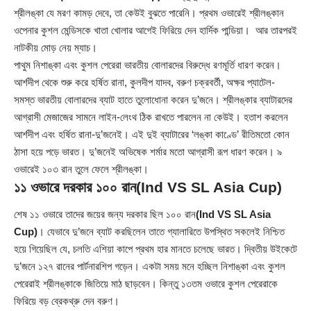
শ্রীলঙ্কা যে মরণ কামড় দেবে, তা কেউই বুঝতে পারেনি। প্রথম ওভারেই শ্রীলঙ্কান
ওপেনার কুশল মেন্ডিসকে খাতা খোলার আগেই ফিরিয়ে দেন হার্দিক পান্ডিয়া। আর তারপরই
নাটকীয় মোড় নেয় ম্যাচ।
পাথুম নিশাঙ্কা এবং কুশল পেরেরা ভারতীয় বোলারদের বিরুদ্ধে রণমূর্তি ধারণ করেন।
আর্শদীপ থেকে শুরু করে হর্ষিত রানা, কুলদীপ যাদব, বরুণ চক্রবর্তী, অক্ষর প্যাটেল-
সমস্ত ভারতীয় বোলারদের ব্যাট হাতে তুলোধোনা করেন দু’জনে। শ্রীলঙ্কার ব্যাটারদের
আগ্রাসী মেজাজের সামনে লাইন-লে‌ংথ ঠিক রাখতে পারলেন না কেউই। হতাশ করলেন
আর্শদীপ এবং হর্ষিত রানা-দু’জনেই। এই দুই ব্যাটারের ‘লঙ্কা কাণ্ডে’ রীতিমতো কোন
ঠাসা হয়ে পড়ে ভারত। দু’জনেই অভিষেক শর্মার মতো আগ্রাসী রূপ ধারণ করেন। ৯
ওভারেই ১০৩ রান তুলে ফেলে শ্রীলঙ্কা।
১১ ওভারে দরকার ১০০ রান
(Ind VS SL Asia Cup)
শেষ ১১ ওভারে তাদের জয়ের জন্য দরকার ছিল ১০০ রান
(Ind VS SL Asia
Cup)
। যেভাবে দু’জনে ব্যাট করছিলেন তাতে গ্যালারিতে উপস্থিত সকলেই নিশ্চিত
হয়ে গিয়েছিল যে, চলতি এশিয়া কাপে প্রথম হার মানতে চলেছে ভারত। দ্বিতীয় উইকেটে
দু’জনে ১২৭ রানের পার্টনারশিপ গড়েন। একটা সময় মনে হচ্ছিল নিশাঙ্কা এবং কুশল
পেরেরাই শ্রীলঙ্কাকে জিতিয়ে মাঠ ছাড়বেন। কিন্তু ১৩তম ওভারে কুশল পেরেরাকে
ফিরিয়ে বড় ব্রেকথ্রু দেন বরুণ।