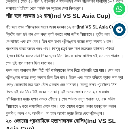
চক্রবর্তী। শেষে ৫৮ বলে ৭ বাউন্ডারি ও হাফডজেন ওভার বাউন্ডারির সাহায্যে ১০৭ রানের
অসাধারণ ইনিংস খেলে আউট হন ম্যাচের সেরা নিশাঙ্কা।
পাঁচ বলে দরকার ১২ রান
(Ind VS SL Asia Cup)
পাঁচ বলে তখন শ্রীলঙ্কার জয়ের জন্য দরকার ১২ রান
(Ind VS SL Asia Cup)
।
দ্বিতীয় বলে দুই রান নেন সদ্য ব্যাট করতে নামা জনিথ লিয়ানাগে। তৃতীয় বলে
লেগবাইয়ে এক রান নেন। তিন বলে তখন শ্রীলঙ্কার জয়ের জন্য দরকার ৯ রান।
প্রথমবার ভারত জয়ের গন্ধ পায়। কিন্তু চতুর্থ বলে ডিপ মিডঅনে হার্দিকের পরিবর্ত
হিসেবে ফিল্ডিং করতে নামা শিবম দুবের মিস ফিল্ডকে কাজে লাগিয়ে দুই রান নেন শানাকা।
শেষ দুই বলে দরকার ছিল সাত রান।
পঞ্চম বলে শানাকার মিস হিটে শর্ট থার্ডম্যানের উপর দিয়ে বাউন্ডারি হয়ে যায়। শেষ বলে
শ্রীলঙ্কার জয়ের জন্য দরকার ছিল তিন রান। মিডল এবং অফে হর্ষিতের ব্যাক অফ দ্যা
লেন্থ ডেলিভারি মিড অনে ঠেলে একরান নেন শানাকা। কিন্তু অক্ষর প্যাটেলের মিস
ফিল্ডে দুই রান নিয়ে টাই করেন শানাকা। দুই দলের স্কোর সমান হয়ে যাওয়ায়
নাটকীয়ভাবে ম্যাচ সুপার ওভারে পৌঁছায়। শেষ পর্যন্ত দাসুন শনাকা ২২ এবং জনিথ
লিয়ানাগে ২ করে অপরাজিত থেকে যান। তবে শেষের কয়েক ওভার দুরন্ত বল করেন
কুলদীপ, বরুন এবং আর্শদীপ। না হলে আগেই ম্যাচ জিতে যেত শ্রীলঙ্কা।
২০ ওভারের প্রথমদিকে হতাশাজনক বোলিং
(Ind VS SL
Asia Cup)