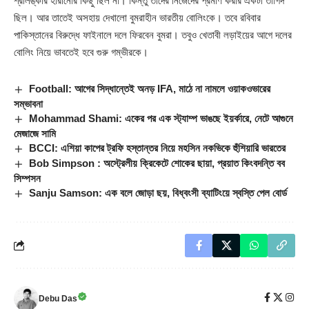
শ্রীলঙ্কার হারানোর কিছু ছিল না। কিন্তু তাদের নিজেদের প্রমাণ করার একটা তাগিদ
ছিল। আর তাতেই অসহায় দেখালো বুমরাহীন ভারতীয় বোলিংকে। তবে রবিবার
পাকিস্তানের বিরুদ্ধে ফাইনালে দলে ফিরবেন বুমরা। তবুও খেতাবী লড়াইয়ের আগে দলের
বোলিং নিয়ে ভাবতেই হবে গুরু গম্ভীরকে।
Football: আগের সিদ্ধান্তেই অনড় IFA, মাঠে না নামলে ওয়াকওভারের
সম্ভাবনা
Mohammad Shami: একের পর এক স্ট্যাম্প ভাঙছে ইয়র্কারে, নেটে আগুনে
মেজাজে সামি
BCCI: এশিয়া কাপের ট্রফি হস্তান্তর নিয়ে মহসিন নকভিকে হুঁশিয়ারি ভারতের
Bob Simpson : অস্ট্রেলীয় ক্রিকেটে শোকের ছায়া, প্রয়াত কিংবদন্তি বব
সিম্পসন
Sanju Samson: এক বলে জোড়া ছয়, বিধ্বংসী ব্যাটিংয়ে স্বস্তি পেল বোর্ড
Debu Das