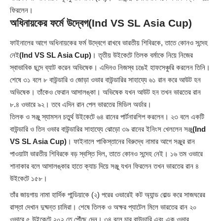
ফিরলেন।
অধিনায়কের ফর্মে উদ্বেগ
(Ind VS SL Asia Cup)
ফাইনালের আগে অধিনায়কের ফর্ম উদ্বেগে রাখবে ভারতীয় শিবিরকে, তাতে কোনও সন্দেহ
নেই
(Ind VS SL Asia Cup)
। তৃতীয় উইকেটে তিলক বর্মাকে নিয়ে নিজের
স্বাভাবিক ছন্দে ব্যাট করেন অভিষেক। এদিনও নিজস্ব ঢঙেই হাফসেঞ্চুরি করলেন তিনি।
শেষে ৩১ বলে ৮ বাউন্ডারি ও জোড়া ওভার বাউন্ডারির সাহায্যে ৬১ রান করে আউট হন
অভিষেক। তাঁকেও ফেরান আসালঙ্কা। অভিষেক যখন আউট হন তখন ভারতের রান
৮.৪ ওভারে ৯২। তবে এদিন রান পেল ভারতের মিডিল অর্ডার।
তিলক ও সঞ্জু স্যামসন চতুর্থ উইকেটে ৬৪ রানের পার্টনারশিপ করলেন। ২৩ বলে একটি
বাউন্ডারি ও তিন ওভার বাউন্ডারির সাহায্যে ঝোড়ো ৩৯ রানের ইনিংস খেললেন সঞ্জু
(Ind
VS SL Asia Cup)
। ফাইনালে পাকিস্তানের বিরুদ্ধে নামার আগে সঞ্জুর রান
পাওয়াটা ভারতীয় শিবিরকে বড় স্বস্তি দিল, তাতে কোনও সন্দেহ নেই। ১৬ তম ওভারে
শানাকার বলে আসালঙ্কার হাতে ক্যাচ দিয়ে সঞ্জু যখন ফিরলেন তখন ভারতের রান ৪
উইকেটে ১৫৮।
তাঁর জায়গায় নামা হার্দিক পান্ডিয়াকে (২) পরের ওভারেই কট অ্যান্ড বোল্ড করে সাজঘরের
রাস্তা দেখান দুষ্মন্ত চামিরা। শেষে তিলক ও অক্ষর প্যাটেল মিলে ভারতের রান ২০
ওভারে ৫ উইকেটে ২০২ তে পৌঁছে দেন। ৩৪ বলে চার বাউন্ডারি এবং এক ওভার