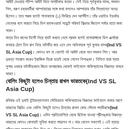
আউট দেওয়ায় স্টাম্প আউট দিতে অস্বীকার করেন। সেই নিয়ে সূর্যকুমার যাদব, শুভমন
গিল, বরুণ চক্রবর্তীরা আম্পায়ারের সঙ্গে কথা বললেও আম্পায়ার তাঁর সিদ্ধান্তে অনড়
ছিলেন। তবে পঞ্চম বলেই শানাকাকে (১) ফিরিয়ে দেন আর্শদীপ। তাঁর ওয়াইড ইয়র্কার
লেন্থের বলে মারতে গিয়ে ডিপ ব্যাকওয়ার্ড পয়েন্টে পরিবর্ত ফিল্ডার জিতেশ শর্মার হাতে জমা
পরেন।
মাত্র তিন রানের টার্গেট নিয়ে ব্যাট করতে নেমে প্রথম বলেই হাসারাঙ্গাকে ডিপ এক্সট্রা
কভারে ঠেলে তিন রান নিয়ে নাটকীয় জয় এনে দেন অধিনায়ক সূর্য কুমার যাদব
(Ind VS
SL Asia Cup)
। কোনও বল না খেলেই নট আউট থেকে যান শুভমন গিল। আর
দুরন্ত শতরান করেও ট্রাজিক হিরো হয়েই থেকে গেলেন নিশাঙ্কা। নিশ্চিত হারা ম্যাচ
সুপার ওভারে নাটকীয়ভাবে জিতে অপরাজেয় থেকেই ফাইনালে পাকিস্তানের বিরুদ্ধে নামবে
ভারত।
বোলিং কিছুটা হলেও চিন্তায় রাখল ভারতকে
(Ind VS SL
Asia Cup)
রবিবার এই দুবাই ইন্টারন্যাশনাল স্টেডিয়ামে পাকিস্তানের বিরুদ্ধে ফাইনালে নামার আগে
ভারতের ফিল্ডিং এবং বোলিং কিছুটা হলেও চিন্তায় রাখল কোচ গৌতম গম্ভীরকে
(Ind
VS SL Asia Cup)
। এদিন প্রতিযোগিতা থেকে ছিটকে যাওয়া শ্রীলঙ্কার বিরুদ্ধে
ভারতের কোনও বোলারই সুবিধা করতে পারলেন না। মার খেলেন সকলেই। এই ম্যাচে