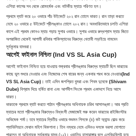
এশিয়া কাপের সব থেকে রোমহর্ষক এবং নাটকীয় ম্যাচে পরিণত হল।
প্রথমে ব্যাট করে ২০ ওভারে পাঁচ উইকেটে ২০২ রান তোলে ভারত। রান তাড়া করতে
নেমে ২০ ওভারে ৫ উইকেটে শ্রীলঙ্কাও তোলে ২০২ রান। অবধারিতভাবে চলতি এশিয়া
কাপে এই প্রথম কোনও ম্যাচ গড়ায় সুপার ওভারে। সুপার ওভারে রুদ্ধশ্বাস ম্যাচ জিতে
অপরাজিত থেকেই আগামী রবিবার পাকিস্তানের বিরুদ্ধে খেতাবী লড়াইয়ে নামবেন
সূর্যকুমার যাদবরা।
আগেই ফাইনাল নিশ্চিত
(Ind VS SL Asia Cup)
আগেই ফাইনাল নিশ্চিত হয়ে যাওয়ায় শুক্রবার শ্রীলঙ্কার বিরুদ্ধে ম্যাচটি ছিল ভারতের
কাছে ভুল শুধরে নেওয়ার এবং নিজেদের শেষ বারের জন্য একবার পরখ করে নেওয়ার
(Ind
VS SL Asia Cup)
। তাই এদিন জশপ্রিত বুমরা এবং শিবম দুবেকে
(Shivam
Dube)
বিশ্রাম দিয়ে হর্ষিত রানা এবং আর্শদীপ সিংকে প্রথম একাদশে নিয়ে আসে
ভারত।
ভারতকে প্রথমে ব্যাট করতে পাঠান শ্রীলঙ্কার অধিনায়ক চরিথ আসালঙ্কা। আর প্রতি
ম্যাচের মতো শ্রীলঙ্কার বিরুদ্ধেও বিধ্বংসী মেজাজেই শুরু করেন ভারতের রাইজিংস্টার
অভিষেক শর্মা। তবে ম্যাচের দ্বিতীয় ওভারে শুভমন গিলকে (৪) কট অ্যান্ড বোল্ড করে
প্যাভিলিয়নে ফেরান মহিশ থিকশানা। তিন নম্বরে নেমে এদিনও দলকে ভরসা যোগাতে
পারলেন না অধিনায়ক সূর্যকুমার যাদব (১২)। ওয়ানিন্দু হাসারাঙ্গার বলে এলবিডব্লিউ হয়ে