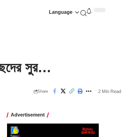
Language
ছেদের সুর…
2 Min Read
Share
Advertisement