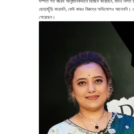
দম্পতি গত বছরই আনুষ্ঠানিকভাবে বিচ্ছেদ করেছেন, যদিও বিগত 
ছোড়াছুঁড়ি করেননি, কেউ কারও বিরুদ্ধে অভিযোগও আনেননি। এটি স
পেরেছেন।