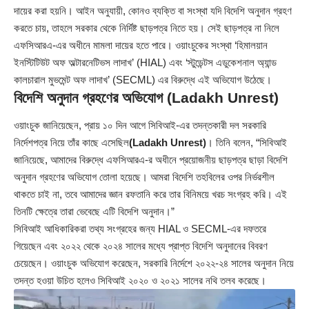
দায়ের করা হয়নি। আইন অনুযায়ী, কোনও ব্যক্তি বা সংস্থা যদি বিদেশি অনুদান গ্রহণ
করতে চায়, তাহলে সরকার থেকে নির্দিষ্ট ছাড়পত্র নিতে হয়। সেই ছাড়পত্র না নিলে
এফসিআরএ-এর অধীনে মামলা দায়ের হতে পারে। ওয়াংচুকের সংস্থা ‘হিমালয়ান
ইনস্টিটিউট অফ অল্টারনেটিভস লাদাখ’ (HIAL) এবং ‘স্টুডেন্টস এডুকেশনাল অ্যান্ড
কালচারাল মুভমেন্ট অফ লাদাখ’ (SECML) এর বিরুদ্ধে এই অভিযোগ উঠেছে।
বিদেশি অনুদান গ্রহণের অভিযোগ
(Ladakh Unrest)
ওয়াংচুক জানিয়েছেন, প্রায় ১০ দিন আগে সিবিআই-এর তদন্তকারী দল সরকারি
নির্দেশপত্র নিয়ে তাঁর কাছে এসেছিল
(Ladakh Unrest)
। তিনি বলেন, “সিবিআই
জানিয়েছে, আমাদের বিরুদ্ধে এফসিআরএ-র অধীনে প্রয়োজনীয় ছাড়পত্র ছাড়া বিদেশি
অনুদান গ্রহণের অভিযোগ তোলা হয়েছে। আমরা বিদেশি তহবিলের ওপর নির্ভরশীল
থাকতে চাই না, তবে আমাদের জ্ঞান রফতানি করে তার বিনিময়ে খরচ সংগ্রহ করি। এই
তিনটি ক্ষেত্রে তারা ভেবেছে এটি বিদেশি অনুদান।”
সিবিআই আধিকারিকরা তথ্য সংগ্রহের জন্য HIAL ও SECML-এর দফতরে
গিয়েছেন এবং ২০২২ থেকে ২০২৪ সালের মধ্যে প্রাপ্ত বিদেশি অনুদানের বিবরণ
চেয়েছেন। ওয়াংচুক অভিযোগ করেছেন, সরকারি নির্দেশে ২০২২-২৪ সালের অনুদান নিয়ে
তদন্ত হওয়া উচিত হলেও সিবিআই ২০২০ ও ২০২১ সালের নথি তলব করেছে।