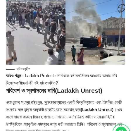
ছবি সংগৃহীত
আরও পড়ুন :
Ladakh Protest : লাদাখকে ষষ্ঠ তফসিলের আওতায় আনার দাবি
বিক্ষোভকারীদের! কী এই ষষ্ঠ তফসিল?
পরিবেশ ও স্বশাসনের দাবি
(Ladakh Unrest)
ওয়াংচুকের সংস্থা রাষ্ট্রপুঞ্জ, সুইৎজারল্যান্ডের একটি বিশ্ববিদ্যালয় এবং ইটালির একটি
সংস্থার সঙ্গে চুক্তি অনুযায়ী ভারতীয় জ্ঞান সরবরাহ করে
(Ladakh Unrest)
। এর
আগে লাদাখ অঞ্চলে হিমবাহ গলানো, নগরায়ন, অনিয়ন্ত্রিত পর্যটন ও সেনাবাহিনীর
উপস্থিতিকে প্রাকৃতিক সমস্যার জন্য দায়ী করেছেন তিনি। পরিবেশ ও স্বশাসনের এই