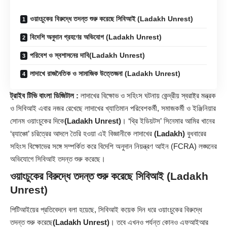
ওয়াংচুকের বিরুদ্ধে তদন্ত শুরু করেছে সিবিআই (Ladakh Unrest)
বিদেশি অনুদান গ্রহণের অভিযোগ (Ladakh Unrest)
পরিবেশ ও স্বশাসনের দাবি(Ladakh Unrest)
লাদাখে রাজনৈতিক ও সামাজিক উত্তেজনা (Ladakh Unrest)
ট্রাইব টিভি বাংলা ডিজিটাল :
লাদাখের বিক্ষোভ ও সহিংস ঘটনায় কেন্দ্রীয় স্বরাষ্ট্র মন্ত্রক
ও সিবিআই এবার নজর রেখেছে লাদাখের খ্যাতিমান পরিবেশকর্মী, সমাজকর্মী ও ইঞ্জিনিয়ার
সোনম ওয়াংচুকের দিকে
(Ladakh Unrest)
। ‘থ্রি ইডিয়টস’ সিনেমার আমির খানের
‘র‌্যাঞ্চো’ চরিত্রের আদলে তৈরি হওয়া এই বিজ্ঞানীকে লাদাখের
(Ladakh)
বুধবারের
সহিংস বিক্ষোভের সঙ্গে সম্পর্কিত করে বিদেশি অনুদান নিয়ন্ত্রণ আইন (FCRA) লঙ্ঘনের
অভিযোগে সিবিআই তদন্ত শুরু করেছে।
ওয়াংচুকের বিরুদ্ধে তদন্ত শুরু করেছে সিবিআই (Ladakh
Unrest)
পিটিআইয়ের প্রতিবেদনে বলা হয়েছে, সিবিআই কয়েক দিন ধরে ওয়াংচুকের বিরুদ্ধে
তদন্ত শুরু করেছে
(Ladakh Unrest)
। তবে এখনও পর্যন্ত কোনও এফআইআর