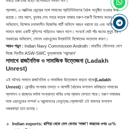
বিষয়ে তরুণদের মধ্যে বিশেষভাবে সমর্থন পান।
প্রসঙ্গত, ৬ অক্টোবর কেন্দ্রের সঙ্গে লাদাখের প্রতিনিধিদলের বৈঠক অনুষ্ঠিত হওয়ার কথা
রয়েছে। তার আগে, বুধবার লেহ শহরে কয়েক হাজার তরুণ-তরুণী বিক্ষোভ করেন।
অভিযোগ, বিক্ষোভ চলাকালীন বিজেপির পার্টি অফিসে আগুন ধরানো হয় এবং অফিসের
সামনে থাকা একটি পুলিশের গাড়িতেও আগুন লাগে। সংঘর্ষে মোট পাঁচ জনের মৃত্যু হয়।
সরকারের অভিযোগ, সোনম ওয়াংচুকের উস্কানিই বিক্ষোভের অন্যতম কারণ।
আরও পড়ুন :
Indian Navy Commission Androth : ভারতীয় নৌসেনায় যোগ
দিচ্ছে দ্বিতীয় ASW-SWC যুদ্ধজাহাজ ‘আন্দ্রোথ’
লাদাখে রাজনৈতিক ও সামাজিক উত্তেজনা
(Ladakh
Unrest)
এই ঘটনায় লাদাখে রাজনৈতিক ও সামাজিক উত্তেজনা বাড়তে থাকে
(Ladakh
Unrest)
। কেন্দ্রীয় সংস্থার তদন্ত ও আগামী বৈঠকের ফলাফল ভবিষ্যতে লাদাখের
স্বশাসন ও রাজ্যের মর্যাদা সংক্রান্ত দাবির ওপর প্রভাব ফেলতে পারে। তরুণ সমাজের
সঙ্গে ওয়াংচুকের সম্পর্ক ও আন্দোলনের নেতৃত্বের প্রেক্ষাপটে এই মামলার ফলাফল
নজরকাড়া হতে চলেছে।
Indian exports: রাশিয়া থেকে তেল কেনার ‘সাজা’! ভারতের ওপর ২৫%