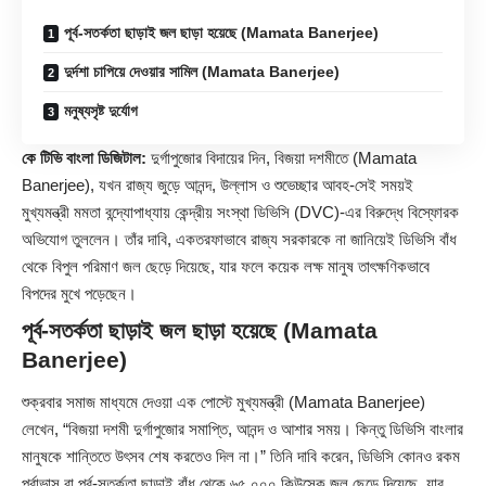
পূর্ব-সতর্কতা ছাড়াই জল ছাড়া হয়েছে (Mamata Banerjee)
দুর্দশা চাপিয়ে দেওয়ার সামিল (Mamata Banerjee)
মনুষ্যসৃষ্ট দুর্যোগ
কে টিভি বাংলা ডিজিটাল:
দুর্গাপুজোর বিদায়ের দিন, বিজয়া দশমীতে (Mamata
Banerjee), যখন রাজ্য জুড়ে আনন্দ, উল্লাস ও শুভেচ্ছার আবহ-সেই সময়ই
মুখ্যমন্ত্রী মমতা বন্দ্যোপাধ্যায় কেন্দ্রীয় সংস্থা ডিভিসি (DVC)-এর বিরুদ্ধে বিস্ফোরক
অভিযোগ তুললেন। তাঁর দাবি, একতরফাভাবে রাজ্য সরকারকে না জানিয়েই ডিভিসি বাঁধ
থেকে বিপুল পরিমাণ জল ছেড়ে দিয়েছে, যার ফলে কয়েক লক্ষ মানুষ তাৎক্ষণিকভাবে
বিপদের মুখে পড়েছেন।
পূর্ব-সতর্কতা ছাড়াই জল ছাড়া হয়েছে (Mamata
Banerjee)
শুক্রবার সমাজ মাধ্যমে দেওয়া এক পোস্টে মুখ্যমন্ত্রী (Mamata Banerjee)
লেখেন, “বিজয়া দশমী দুর্গাপুজোর সমাপ্তি, আনন্দ ও আশার সময়। কিন্তু ডিভিসি বাংলার
মানুষকে শান্তিতে উৎসব শেষ করতেও দিল না।” তিনি দাবি করেন, ডিভিসি কোনও রকম
পূর্বাভাস বা পূর্ব-সতর্কতা ছাড়াই বাঁধ থেকে ৬৫,০০০ কিউসেক জল ছেড়ে দিয়েছে, যার