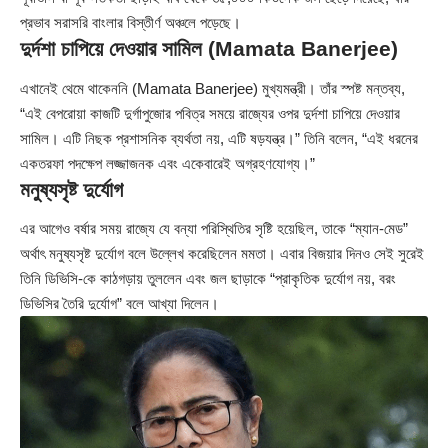
প্রভাব সরাসরি বাংলার বিস্তীর্ণ অঞ্চলে পড়েছে।
দুর্দশা চাপিয়ে দেওয়ার সামিল (Mamata Banerjee)
এখানেই থেমে থাকেননি (
Mamata Banerjee
) মুখ্যমন্ত্রী। তাঁর স্পষ্ট মন্তব্য,
“এই বেপরোয়া কাজটি দুর্গাপুজোর পবিত্র সময়ে রাজ্যের ওপর দুর্দশা চাপিয়ে দেওয়ার
সামিল। এটি নিছক প্রশাসনিক ব্যর্থতা নয়, এটি ষড়যন্ত্র।” তিনি বলেন, “এই ধরনের
একতরফা পদক্ষেপ লজ্জাজনক এবং একেবারেই অগ্রহণযোগ্য।”
মনুষ্যসৃষ্ট দুর্যোগ
এর আগেও বর্ষার সময় রাজ্যে যে বন্যা পরিস্থিতির সৃষ্টি হয়েছিল, তাকে “ম্যান-মেড”
অর্থাৎ মনুষ্যসৃষ্ট দুর্যোগ বলে উল্লেখ করেছিলেন মমতা। এবার বিজয়ার দিনও সেই সুরেই
তিনি ডিভিসি-কে কাঠগড়ায় তুললেন এবং জল ছাড়াকে “প্রাকৃতিক দুর্যোগ নয়, বরং
ডিভিসির তৈরি দুর্যোগ” বলে আখ্যা দিলেন।