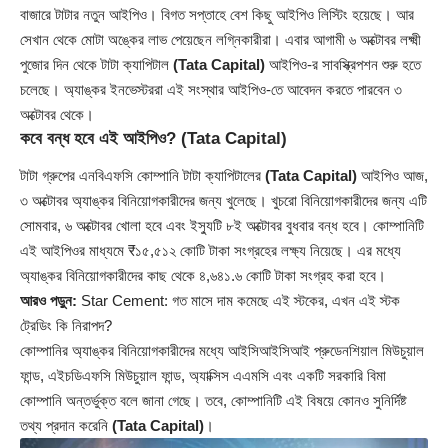
বাজারে টাটার নতুন আইপিও। বিগত সপ্তাহে বেশ কিছু আইপিও লিস্টিং হয়েছে। আর
সেখান থেকে মোটা অঙ্কের লাভ পেয়েছেন লগ্নিকারীরা। এবার আগামী ৬ অক্টোবর লক্ষ্মী
পুজোর দিন থেকে টাটা ক্যাপিটাল
(
Tata Capital
)
আইপিও-র সাবস্ক্রিপশন শুরু হতে
চলেছে। অ্যাঙ্কর ইনভেস্টররা এই সংস্থার আইপিও-তে আবেদন করতে পারবেন ৩
অক্টোবর থেকে।
কবে বন্ধ হবে এই আইপিও?
(Tata Capital)
টাটা গ্রুপের এনবিএফসি কোম্পানি টাটা ক্যাপিটালের
(Tata Capital)
আইপিও আজ,
৩ অক্টোবর অ্যাঙ্কর বিনিয়োগকারীদের জন্য খুলেছে। খুচরো বিনিয়োগকারীদের জন্য এটি
সোমবার, ৬ অক্টোবর খোলা হবে এবং ইস্যুটি ৮ই অক্টোবর বুধবার বন্ধ হবে। কোম্পানিটি
এই আইপিওর মাধ্যমে ₹১৫,৫১২ কোটি টাকা সংগ্রহের লক্ষ্য নিয়েছে। এর মধ্যে
অ্যাঙ্কর বিনিয়োগকারীদের কাছ থেকে ৪,৬৪১.৬ কোটি টাকা সংগ্রহ করা হবে।
আরও পড়ুন:
Star Cement: গত মাসে দাম কমেছে এই স্টকের, এখন এই স্টক
ট্রেডিং কি নিরাপদ?
কোম্পানির অ্যাঙ্কর বিনিয়োগকারীদের মধ্যে আইসিআইসিআই প্রুডেনশিয়াল মিউচুয়াল
ফান্ড, এইচডিএফসি মিউচুয়াল ফান্ড, অ্যাক্সিস এএমসি এবং একটি সরকারি বিমা
কোম্পানি অন্তর্ভুক্ত বলে জানা গেছে। তবে, কোম্পানিটি এই বিষয়ে কোনও সুনির্দিষ্ট
তথ্য প্রদান করেনি
(Tata Capital)
।