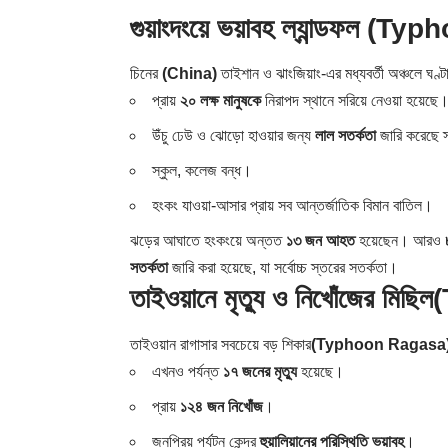
গুয়াংদংয়ে ভয়াবহ ল্যান্ডফল
(Typh
চিনের
(China)
তাইশান ও ঝাংজিয়াং-এর মধ্যবর্তী অঞ্চলে ঘণ্টায
প্রায়
২০ লক্ষ মানুষকে
নিরাপদ স্থানে সরিয়ে নেওয়া হয়েছে
উঁচু ঢেউ ও ঝোড়ো হাওয়ার জন্য
লাল সতর্কতা
জারি করেছে স
স্কুল, কলেজ বন্ধ।
হংকং যাওয়া-আসার প্রায় সব আন্তর্জাতিক বিমান বাতিল।
ঝড়ের আঘাতে হংকংয়ে অন্তত
১৩ জন আহত
হয়েছেন। আরও
সতর্কতা
জারি করা হয়েছে, যা সর্বোচ্চ স্তরের সতর্কতা।
তাইওয়ানে মৃত্যু ও নিখোঁজের মিছিল
তাইওয়ান রাগাসার সবচেয়ে বড় শিকার
(Typhoon Ragasa
এখনও পর্যন্ত
১৭ জনের মৃত্যু
হয়েছে।
প্রায়
১২৪ জন নিখোঁজ
।
জনপ্রিয় পর্যটন কেন্দ্র
হুয়ালিয়ানের পরিস্থিতি ভয়াবহ
।