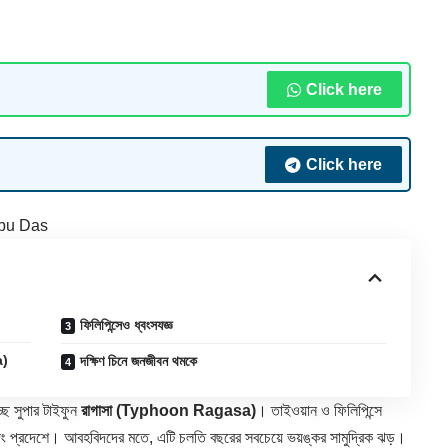
Click here
Click here
bu Das
ফিলিপিন্সেও ধ্বংসযজ্ঞ
a)
দক্ষিণ চিনে জনজীবন থমকে
চ্ছে সুপার টাইফুন
রাগাসা
(Typhoon Ragasa)
। তাইওয়ান ও ফিলিপিন্সে
়াংদং প্রদেশে। আবহবিদদের মতে, এটি চলতি বছরের সবচেয়ে ভয়ঙ্কর সামুদ্রিক ঝড়।