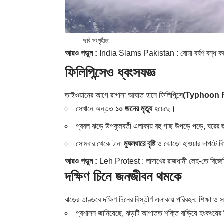
ছবি সংগৃহীত
আরও পড়ুন :
India Slams Pakistan : বোমা বর্ষণ বন্ধ করে 
ফিলিপিন্সেও ধ্বংসযজ্ঞ
তাইওয়ানের আগে রাগাসা আঘাত হানে ফিলিপিন্সে
(Typhoon 
সেখানে অন্তত
১০ জনের মৃত্যু
হয়েছে।
প্রবল ঝড়ে উপকূলবর্তী এলাকায় বহু গাছ উপড়ে পড়ে, ঘরের 
সোমবার থেকে টানা
মুষলধারে বৃষ্টি
ও ঝোড়ো হাওয়ার দাপটে ব
আরও পড়ুন :
Leh Protest : লাদাখের রাজধানী লেহ-তে বিজেপি 
দক্ষিণ চিনে জনজীবন থমকে
ঝড়ের তাণ্ডবে দক্ষিণ চিনের বিস্তীর্ণ এলাকায় পরিবহন, শিক্ষা ও স
প্রশাসন জানিয়েছে, ঝড়টি আপাতত শক্তি বাড়িয়ে হংকংয়ে