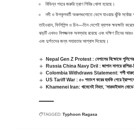
বিভিন্ন শহরে জরুরি ত্রাণ শিবির খোলা হয়েছে।
নদী ও উপকূলবর্তী অঞ্চলগুলোতে ভেসে যাওয়ার ঝুঁকি সর্বোচ্চ প
তাইওয়ান, ফিলিপিন্স ও চিন—তিন দেশেই ব্যাপক ক্ষয়ক্ষতি করে
ঝড়টি এখনও বিপজ্জনক অবস্থায় রয়েছে এবং দক্ষিণ চীনের আরও
এবং দুর্গতদের জন্য সহায়তার আশ্বাস দিয়েছে।
Nepal Gen Z Protest : নেপালের বিক্ষোভে পুলিশের 
Russia China Navy Dril : জাপান সাগরে রাশিয়া-চি
Colombia Withdraws Statement: শশী থারুরের প্রতিবা
US Tariff War : ৫০ শতাংশ করের হুমকি পেয়ে ট্রাম্পকে 
Khamenei Iran: খামেনেই নিহত, ‘সারভাইভাল মোডে’ 
TAGGED:
Typhoon Ragasa