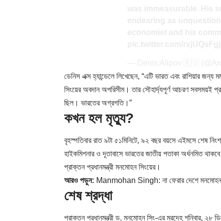
was immeasurable. His 
endearing as unquestiona
economist and his commit
pic.twitter.com/rxjUQsFg
— Denis Alipov 🇷🇺 (@A
ডেনিস এক্স হ্যান্ডেলে লিখেছেন, “এটি ভারত এবং রাশিয়ার জন্য মর
সিংয়ের অবদান অপরিসীম। তার সৌহার্দ্যপূর্ণ আচরণ সবসময়ই প্র
ছিল। ভারতের অগ্রগতি।”
কখন হল মৃত্যু?
বৃহস্পতিবার রাত ৯টা ৫১মিনিটে, ৯২ বছর বয়সে এইমসে শেষ নিংশ্বা
হাইকমিশনার ও দূতাবাসে ভারতের জাতীয় পতাকা অর্ধনমিত থাকবে।
প্রাক্তন প্রধানমন্ত্রী মনমোহন সিংয়ের।
আরও পড়ুন:
Manmohan Singh: না ফেরার দেশে মনমোহন সিং;
শেষ শ্রদ্ধা
প্রাক্তন প্রধানমন্ত্রী ড. মনমোহন সিং-এর মরদেহ শনিবার, ২৮