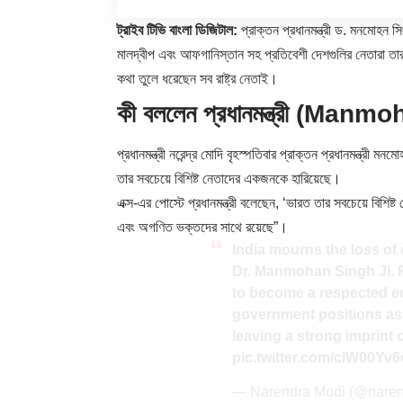
ট্রাইব টিভি বাংলা ডিজিটাল:
প্রাক্তন প্রধানমন্ত্রী ড. মনমোহ
মালদ্বীপ এবং আফগানিস্তান সহ প্রতিবেশী দেশগুলির নেতারা তার
কথা তুলে ধরেছেন সব রাষ্ট্র নেতাই।
কী বললেন প্রধানমন্ত্রী (Man
প্রধানমন্ত্রী নরেন্দ্র মোদি বৃহস্পতিবার প্রাক্তন প্রধানমন্
তার সবচেয়ে বিশিষ্ট নেতাদের একজনকে হারিয়েছে।
এক্স-এর পোস্টে প্রধানমন্ত্রী বলেছেন, ‘ভারত তার সবচেয়ে বিশিষ
এবং অগণিত ভক্তদের সাথে রয়েছে”।
India mourns the loss of 
Dr. Manmohan Singh Ji. R
to become a respected e
government positions as w
leaving a strong imprin
pic.twitter.com/clW00Yv
— Narendra Modi (@nare