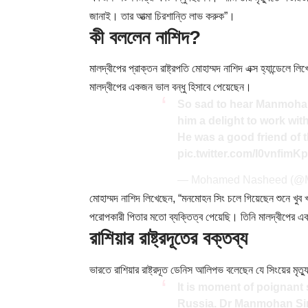
জানাই। তার আত্মা চিরশান্তি লাভ করুক”।
কী বললেন নাশিদ?
মালদ্বীপের প্রাক্তন রাষ্ট্রপতি মোহাম্মদ নাশিদ এক্স হ্যান্ডেলে 
মালদ্বীপের একজন ভাল বন্ধু হিসাবে পেয়েছেন।
So sad to hear Manmohan
him a delight to work with
He was a good friend of 
pic.twitter.com/I0vnfimKp
— Mohamed Nasheed (@
মোহাম্মদ নাশিদ লিখেছেন, “মনমোহন সিং চলে গিয়েছেন শুনে খ
পরোপকারী পিতার মতো ব্যক্তিত্ব পেয়েছি। তিনি মালদ্বীপের 
রাশিয়ার রাষ্ট্রদূতের বক্তব্য
ভারতে রাশিয়ার রাষ্ট্রদূত
ডেনিস আলিপভ
বলেছেন যে সিংয়ের মৃত্য
It is moment of poignant 
Russia. Dr Manmohan Sing