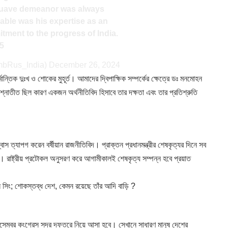
suave demeanor was always
ble was his expertise as an
ment to the progress of India.
j5
mbRus_India)
December 26, 2024
্মান্তিক দুঃখ ও শোকের মুহূর্ত। আমাদের দ্বিপাক্ষিক সম্পর্কের ক্ষেত্রে ডঃ মনমোহন
শ্নাতীত ছিল কারণ একজন অর্থনীতিবিদ হিসাবে তার দক্ষতা এবং তার প্রতিশ্রুতি
স ত্যাপগ করেন বর্ষীয়ান রাজনীতিবিদ। প্রাক্তন প্রধানমন্ত্রীর শেষকৃত্যর দিনে সব
 রাষ্ট্রীয় প্রটোকল অনুসরণ করে আগামীকালই শেষকৃত্য সম্পন্ন হবে প্রয়াত
 শোকস্তব্ধ দেশ, কেমন রয়েছে তাঁর আদি বাড়ি ?
 ডিসেম্বর কংগ্রেস সদর দফতরে নিয়ে আসা হবে। সেখানে সাধারণ মানুষ দেশের