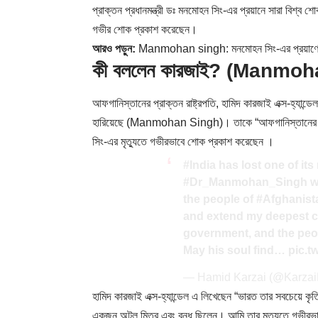
প্রাক্তন প্রধানমন্ত্রী ডঃ মনমোহন সিং-এর প্রয়ানে সারা বিশ্ব শ
গভীর শোক প্রকাশ করেছেন।
আরও পড়ুন:
Manmohan singh: মনমোহন সিং-এর প্রয়াণে শ
কী বললেন কারজাই? (Manmo
আফগানিস্তানের প্রাক্তন রাষ্ট্রপতি, হামিদ কারজাই এক্স-হ্যা
হারিয়েছে (Manmohan Singh)। তাকে “আফগানিস্তানের জনগ
সিং-এর মৃত্যুতে গভীরভাবে শোক প্রকাশ করেছেন ।
#India
has lost one of its
#Dr_Manmohan_Singh
w
the people of
#Afghanist
and extend my deepest co
government, and the peop
May his soul find…
pic.t
— Hamid Karzai (@Karza
হামিদ কারজাই এক্স-হ্যান্ডেল এ লিখেছেন “ভারত তার সবচেয়ে
একজন অটল মিত্র এবং বন্ধু ছিলেন। আমি তার মৃত্যুতে গভীরভ