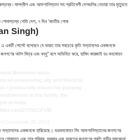
োকস্তব্ধ ৷ মালদ্বীপ এবং আফগানিস্তান সহ প্রতিবেশী দেশগুলির নেতারা তার মৃত্যুতে
োকস্তব্ধ গোটা দেশ, ৭ দিন ‘জাতীয় শোক
han Singh)
ন্ডেল এ একটি পোস্টে বলেছেন যে ভারত তার সবচেয়ে কৃতি সন্তানদের একজনকে
ণের অটল মিত্র এবং বন্ধু” বলে অভিহিত করে, হামিদ কারজাই ডঃ মনমোহন
 most illustrious sons.
as an unwavering ally and friend to
an
. I profoundly mourn his passing
ndolences to his family, the
le of India.
witter.com/ZrY5bCFVIR
iH)
December 26, 2024
 কৃতি সন্তানদের একজনকে হারিয়েছে। ডাঃমনমোহন সিং আফগানিস্তানের জনগণের
াবে শোকাহত এবং তার পরিবার, সরকার এবং ভারতের জনগণের প্রতি গভীর সমবেদনা