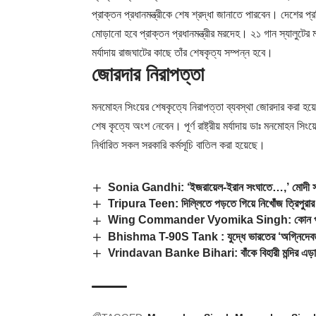
প্রাক্তন প্রধানমন্ত্রীকে শেষ শ্রদ্ধা জানাতে পারবেন। দেশের প
মোড়ানো হবে প্রাক্তন প্রধানমন্ত্রীর মরদেহ। ২১ গান স্যালুটের মধ্
মর্যাদায় রাজঘাটের কাছে তাঁর শেষকৃত্য সম্পন্ন হবে।
জোরদার নিরাপত্তা
মনমোহন সিংয়ের শেষকৃত্যে নিরাপত্তা ব্যবস্থা জোরদার করা হয়েছে।
শেষ কৃত্যে অংশ নেবেন। পূর্ণ রাষ্ট্রীয় মর্যাদায় ডাঃ মনমোহন সিংয
নির্ধারিত সকল সরকারি কর্মসূচি বাতিল করা হয়েছে।
Sonia Gandhi: ‘ইজরায়েল-ইরান সংঘাতে…,’ মোদী সর
Tripura Teen: দিল্লিতে পড়তে গিয়ে নিখোঁজ ত্রিপুরার তরু
Wing Commander Vyomika Singh: কোন পথে কী ভা
Bhishma T-90S Tank : যুদ্ধে ভারতের ‘অগ্নিদেবতা’ 
Vrindavan Banke Bihari: বাঁকে বিহারী মন্দির এড়াতে