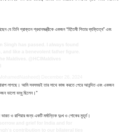
লিখেছেন যে তিনি প্রাক্তন প্রধানমন্ত্রীকে একজন “হিতৈষী পিতার ব্যক্তিত্ব” এবং
 Singh has passed. I always found
, and like a benevolent father figure.
the Maldives.
@HCIMaldives
l
MohamedNasheed)
December 26, 2024
ুব খারাপ লাগছে। আমি সবসময়ই তার সাথে কাজ করতে পেরে আনন্দিত এবং একজন
একজন ভালো বন্ধু ছিলেন।”
ু ভারত ও রাশিয়ার জন্য একটি মর্মান্তিক দুঃখ ও শোকের মুহূর্ত।
sorrow and grief for India and for
h‘s contribution to our bilateral ties