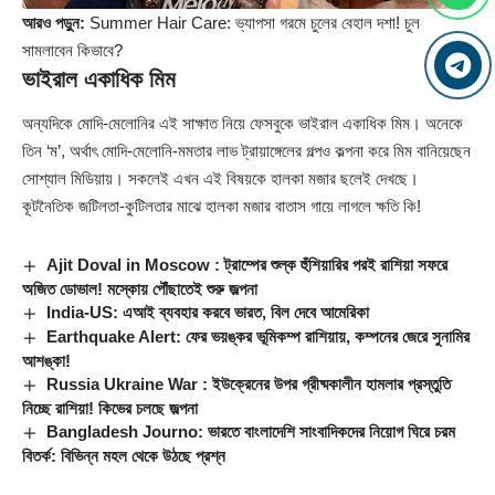
আরও পড়ুন:
Summer Hair Care: ভ্যাপসা গরমে চুলের বেহাল দশা! চুল
সামলাবেন কিভাবে?
ভাইরাল একাধিক মিম
অন্যদিকে মোদি-মেলোনির এই সাক্ষাত নিয়ে ফেসবুকে ভাইরাল একাধিক মিম। অনেকে
তিন ‘ম’, অর্থাৎ মোদি-মেলোনি-মমতার লাভ ট্রায়াঙ্গেলের গল্পও কল্পনা করে মিম বানিয়েছেন
সোশ্যাল মিডিয়ায়। সকলেই এখন এই বিষয়কে হালকা মজার ছলেই দেখছে।
কূটনৈতিক জটিলতা-কুটিলতার মাঝে হালকা মজার বাতাস গায়ে লাগলে ক্ষতি কি!
Ajit Doval in Moscow : ট্রাম্পের শুল্ক হুঁশিয়ারির পরই রাশিয়া সফরে
অজিত ডোভাল! মস্কোয় পৌঁছাতেই শুরু জল্পনা
India-US: এআই ব্যবহার করবে ভারত, বিল দেবে আমেরিকা
Earthquake Alert: ফের ভয়ঙ্কর ভূমিকম্প রাশিয়ায়, কম্পনের জেরে সুনামির
আশঙ্কা!
Russia Ukraine War : ইউক্রেনের উপর গ্রীষ্মকালীন হামলার প্রস্তুতি
নিচ্ছে রাশিয়া! কিভের চলছে জল্পনা
Bangladesh Journo: ভারতে বাংলাদেশি সাংবাদিকদের নিয়োগ ঘিরে চরম
বিতর্ক: বিভিন্ন মহল থেকে উঠছে প্রশ্ন