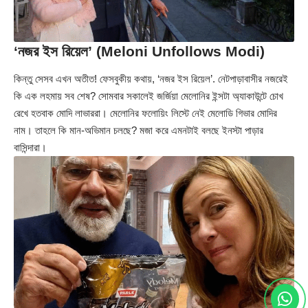
‘নজর ইস রিয়েল’ (Meloni Unfollows Modi)
কিন্তু সেসব এখন অতীত! ফেসবুকীয় কথায়, ‘নজর ইস রিয়েল’. নেটপাড়াবাসীর নজরেই
কি এক লহমায় সব শেষ? সোমবার সকালেই জর্জিয়া মেলোনির ইন্সটা অ্যাকাউন্টে চোখ
রেখে হতবাক মোদি লাভাররা। মেলোনির ফলোয়িং লিস্টে নেই মেলোডি গিভার মোদির
নাম। তাহলে কি মান-অভিমান চলছে? মজা করে এমনটাই বলছে ইনস্টা পাড়ার
বাসিন্দারা।