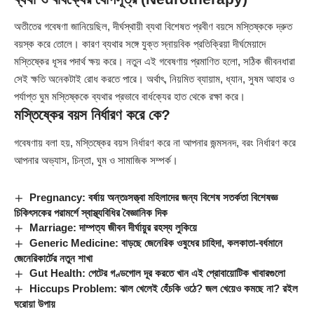
অতীতের গবেষণা জানিয়েছিল, দীর্ঘস্থায়ী ব্যথা বিশেষত প্রবীণ বয়সে মস্তিষ্ককে দ্রুত
বয়স্ক করে তোলে। কারণ ব্যথার সঙ্গে যুক্ত স্নায়বিক প্রতিক্রিয়া দীর্ঘমেয়াদে
মস্তিষ্কের ধূসর পদার্থ ক্ষয় করে। নতুন এই গবেষণায় প্রমাণিত হলো, সঠিক জীবনধারা
সেই ক্ষতি অনেকটাই রোধ করতে পারে। অর্থাৎ, নিয়মিত ব্যায়াম, ধ্যান, সুষম আহার ও
পর্যাপ্ত ঘুম মস্তিষ্ককে ব্যথার প্রভাবে বার্ধক্যের হাত থেকে রক্ষা করে।
মস্তিষ্কের বয়স নির্ধারণ করে কে?
গবেষণায় বলা হয়, মস্তিষ্কের বয়স নির্ধারণ করে না আপনার জন্মসনদ, বরং নির্ধারণ করে
আপনার অভ্যাস, চিন্তা, ঘুম ও সামাজিক সম্পর্ক।
Pregnancy: বর্ষায় অন্তঃসত্ত্বা মহিলাদের জন্য বিশেষ সতর্কতা বিশেষজ্ঞ
চিকিৎসকের পরামর্শে স্বাস্থ্যবিধির বৈজ্ঞানিক দিক
Marriage: দাম্পত্য জীবন দীর্ঘায়ুর রহস্য লুকিয়ে
Generic Medicine: বাড়ছে জেনেরিক ওষুধের চাহিদা, কলকাতা-বর্ধমানে
জেনেরিকার্টের নতুন শাখা
Gut Health: পেটের গণ্ডগোল দূর করতে খান এই প্রোবায়োটিক খাবারগুলো
Hiccups Problem: ঝাল খেলেই হেঁচকি ওঠে? জল খেয়েও কমছে না? রইল
ঘরোয়া উপায়