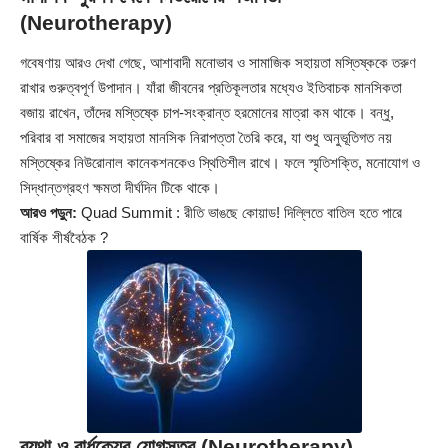
(Neurotherapy)
গবেষণায় আরও দেখা গেছে, আশাবাদী মনোভাব ও সামাজিক সহায়তা মস্তিষ্ককে তরুণ
রাখার গুরুত্বপূর্ণ উপাদান। যাঁরা জীবনের প্রতিকূলতার মধ্যেও ইতিবাচক মানসিকতা
বজায় রাখেন, তাঁদের মস্তিষ্কে চাপ-সংক্রান্ত হরমোনের মাত্রা কম থাকে। বন্ধু,
পরিবার বা সমাজের সহায়তা মানসিক নিরাপত্তা তৈরি করে, যা শুধু অনুভূতিগত নয়
মস্তিষ্কের নিউরোনাল কানেকশনকেও স্থিতিশীল রাখে। ফলে স্মৃতিশক্তি, মনোযোগ ও
সিদ্ধান্তগ্রহণ ক্ষমতা দীর্ঘদিন টিকে থাকে।
আরও পড়ুন:
Quad Summit : রীতি ভাঙছে কোয়াড! দিল্লিতে বাতিল হতে পারে
বার্ষিক শীর্ষবৈঠক ?
ব্যথা ও বার্ধক্যের যোগসূত্র (Neurotherapy)