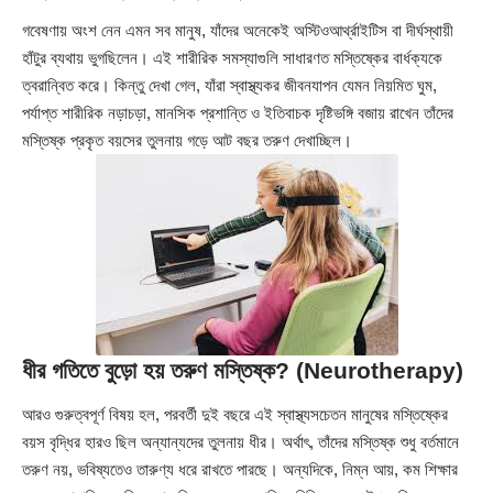
গবেষণায় অংশ নেন এমন সব মানুষ, যাঁদের অনেকেই অস্টিওআর্থ্রাইটিস বা দীর্ঘস্থায়ী
হাঁটুর ব্যথায় ভুগছিলেন। এই শারীরিক সমস্যাগুলি সাধারণত মস্তিষ্কের বার্ধক্যকে
ত্বরান্বিত করে। কিন্তু দেখা গেল, যাঁরা স্বাস্থ্যকর জীবনযাপন যেমন নিয়মিত ঘুম,
পর্যাপ্ত শারীরিক নড়াচড়া, মানসিক প্রশান্তি ও ইতিবাচক দৃষ্টিভঙ্গি বজায় রাখেন তাঁদের
মস্তিষ্ক প্রকৃত বয়সের তুলনায় গড়ে আট বছর তরুণ দেখাচ্ছিল।
ধীর গতিতে বুড়ো হয় তরুণ মস্তিষ্ক? (Neurotherapy)
আরও গুরুত্বপূর্ণ বিষয় হল, পরবর্তী দুই বছরে এই স্বাস্থ্যসচেতন মানুষের মস্তিষ্কের
বয়স বৃদ্ধির হারও ছিল অন্যান্যদের তুলনায় ধীর। অর্থাৎ, তাঁদের মস্তিষ্ক শুধু বর্তমানে
তরুণ নয়, ভবিষ্যতেও তারুণ্য ধরে রাখতে পারছে। অন্যদিকে, নিম্ন আয়, কম শিক্ষার