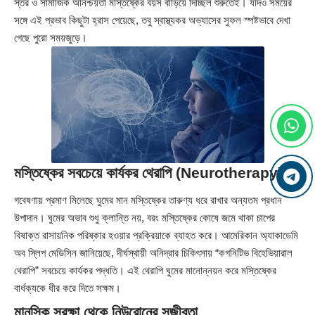
স্তর ও সামাজিক অনিশ্চয়তা মস্তিষ্কের বয়স বাড়িয়ে দিচ্ছিল শুরুতেই। যদিও সময়ের
সঙ্গে এই প্রভাব কিছুটা হ্রাস পেয়েছে, তবু স্বাস্থ্যকর অভ্যাসের সুফল স্পষ্টভাবে দেখা
গেছে পুরো সময়জুড়ে।
মস্তিষ্কের সবচেয়ে কার্যকর থেরাপি (Neurotherapy)
গবেষণায় প্রমাণ মিলেছে ঘুমের মান মস্তিষ্কের তারুণ্য ধরে রাখার অন্যতম প্রধান
উপাদান। ঘুমের অভাব শুধু ক্লান্তি নয়, বরং মস্তিষ্কের কোষে জমে থাকা চাপের
বিষাক্ত রাসায়নিক পরিষ্কার হওয়ার প্রক্রিয়াকে ব্যাহত করে। আমেরিকান অ্যাকাডেমি
অব স্লিপ মেডিসিন জানিয়েছে, দীর্ঘস্থায়ী অনিদ্রার চিকিৎসায় “কগনিটিভ বিহেভিয়ারাল
থেরাপি” সবচেয়ে কার্যকর পদ্ধতি। এই থেরাপি ঘুমের মানোন্নয়ন করে মস্তিষ্কের
বার্ধক্যকে ধীর করে দিতে সক্ষম।
মানসিক সুরক্ষা থেকে নিউরোনের সজীবতা