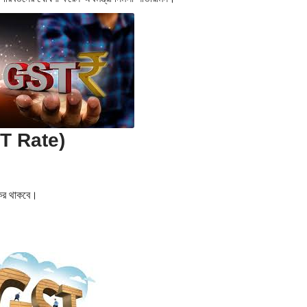
GST Rate)
যকর থাকবে।