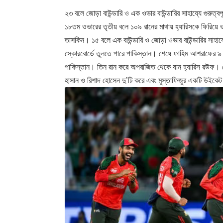
২৩ বলে জোড়া বাউন্ডারি ও এক ওভার বাউন্ডারির সাহায্যে গুরুত্বপ
১৮তম ওভারের তৃতীয় বলে ১০৯ রানের মাথায় হ্যারিসকে ফিরিয়ে
তাসকিন। ১৫ বলে এক বাউন্ডারি ও জোড়া ওভার বাউন্ডারির সাহ
স্কোরবোর্ডে তুলতে পারে পাকিস্তান। শেষে ফাহিম আশরাফের
পাকিস্তান। তিন রান করে অপরাজিত থেকে যান হ্যারিস রউফ। শ
হাসান ও রিশাদ হোসেন দু’টি করে এবং মুস্তাফিজুর একটি উইকে