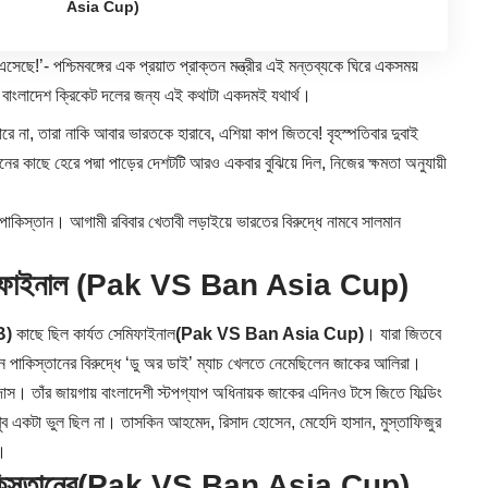
Asia Cup)
ছে!’- পশ্চিমবঙ্গের এক প্রয়াত প্রাক্তন মন্ত্রীর এই মন্তব্যকে ঘিরে একসময়
ু বাংলাদেশ ক্রিকেট দলের জন্য এই কথাটা একদমই যথার্থ।
ারে না, তারা নাকি আবার ভারতকে হারাবে, এশিয়া কাপ জিতবে! বৃহস্পতিবার দুবাই
তানের কাছে হেরে পদ্মা পাড়ের দেশটটি আরও একবার বুঝিয়ে দিল, নিজের ক্ষমতা অনুযায়ী
পাকিস্তান। আগামী রবিবার খেতাবী লড়াইয়ে ভারতের বিরুদ্ধে নামবে সালমান
িফাইনাল
(Pak VS Ban Asia Cup)
B)
কাছে ছিল কার্যত সেমিফাইনাল
(Pak VS Ban Asia Cup)
। যারা জিতবে
পাকিস্তানের বিরুদ্ধে ‘ডু অর ডাই’ ম্যাচ খেলতে নেমেছিলেন জাকের আলিরা।
াস। তাঁর জায়গায় বাংলাদেশী স্টপগ্যাপ অধিনায়ক জাকের এদিনও টসে জিতে ফিল্ডিং
খুব একটা ভুল ছিল না। তাসকিন আহমেদ, রিসাদ হোসেন, মেহেদি হাসান, মুস্তাফিজুর
ন।
িস্তানের
(Pak VS Ban Asia Cup)