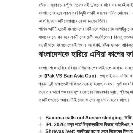
রউফ। স্বল্পরানের পুঁজি নিয়েও এই দু’জনের কাঁধে ভর করেই ফ
বাংলাদেশের হয়ে একমাত্র কিছুটা লড়াই করলেন শামিম হোসেন। 
আফরিনের একটি স্লোয়ারে বোকা বনলেন তিনি।
শামিম আউট হতেই বাংলাদেশের ফাইনালে ওঠার শেষ আশাটুকু শেষ হ
সাহায্যে ১৬ রান করে একটা শেষ চেষ্টা করেছিলেন। কিন্তু ততক্
রানেই থামে বাংলাদেশের ইনিংস। আফ্রিদি, রউফ ছাড়াও পাকিস্ত
বাংলাদেশকে হারিয়ে এশিয়া কাপের ফ
বাংলাদেশকে হারিয়ে রবিবার এশিয়া কাপের ফাইনালে আবারও ভারতের ম
দেশ
(Pak VS Ban Asia Cup)
। শুধু তাই নয়, এশিয়া
প্রথম দুই সাক্ষাতেই পাকিস্তানকে হারিয়েছে ভারত। তৃতীয়বার ক
তবে তার আগে শুক্রবার সুপার ফোরের নিয়মরক্ষার ম্যাচে শ্রীল
ত্রুটি শুধরে নেওয়ার এটাই সেরা ও শেষ সুযোগ ভারতের কাছে।
Bavuma calls out Aussie sledging: অজি স্লেজিং
IPL 2026: কড়া শর্তে চিন্নাস্বামীতে ফিরছে আইপিএল, 
Shreyas Iyer: গম্ভীরের মত না মেনে নিজেদের সিদ্ধান