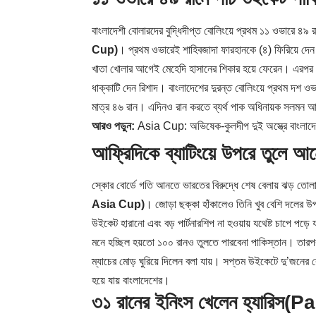
বাংলাদেশী বোলারদের বুদ্ধিদীপ্ত বোলিংয়ে প্রথম ১১ ওভারে ৪৯ র
Cup)
। প্রথম ওভারেই শাহিবজাদা ফারহানকে (৪) ফিরিয়ে দেন তা
খাতা খোলার আগেই মেহেদি হাসানের শিকার হয়ে ফেরেন। এরপর ফক
ধাক্কাটি দেন রিশাদ। বাংলাদেশের দুরন্ত বোলিংয়ে প্রথম দশ 
মাত্র ৪৬ রান। এদিনও রান করতে ব্যর্থ পাক অধিনায়ক সলমন আ
আরও পড়ুন:
Asia Cup: অভিষেক-কুলদীপ দুই অস্ত্রে বাংলাদ
আফ্রিদিকে ব্যাটিংয়ে উপরে তুলে আ
স্কোর বোর্ডে গতি আনতে ভারতের বিরুদ্ধে শেষ বেলায় ঝড় তোলা
Asia Cup)
। জোড়া ছক্কা হাঁকালেও তিনি খুব বেশি দলের 
উইকেট হারানো এবং বড় পার্টনারশিপ না হওয়ায় যথেষ্ট চাপে প
মনে হচ্ছিল হয়তো ১০০ রানও তুলতে পারবেনা পাকিস্তান। তারপরই 
ম্যাচের মোড় ঘুরিয়ে দিলেন বলা যায়। সপ্তম উইকেটে দু’জনের 
হয়ে যায় বাংলাদেশের।
৩১ রানের ইনিংস খেলেন হ্যারিস
(Pa