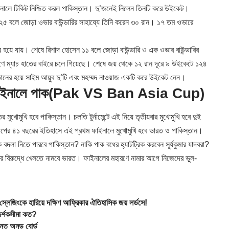
াইনালে টিকিট নিশ্চিত করল পাকিস্তান। দু’জনেই নিলেন তিনটি করে উইকেট।
২৫ বলে জোড়া ওভার বাউন্ডারির সাহায্যে তিনি করেন ৩০ রান। ১৭ তম ওভারে
য়ে যায়। শেষে রিশাদ হোসেন ১১ বলে জোড়া বাউন্ডারি ও এক ওভার বাউন্ডারির
ষণে ম্যাচ হাতের বাইরে চলে গিয়েছে। শেষে জয় থেকে ১২ রান দূরে ৯ উইকেটে ১২৪
ানের হয়ে সাইম আয়ুব দু’টি এবং মহম্মদ নাওয়াজ একটি করে উইকেট নেন।
াইনালে পাক
(Pak VS Ban Asia Cup)
ুখোমুখি হবে পাকিস্তান। চলতি টুর্নামেন্টে এই নিয়ে তৃতীয়বার মুখোমুখি হবে দুই
 কাপের ৪১ বছরের ইতিহাসে এই প্রথম ফাইনালে মুখোমুখি হবে ভারত ও পাকিস্তান।
ি বদলা নিতে পারবে পাকিস্তান? নাকি পাক বধের হ্যাটট্রিক করবেন সূর্যকুমার যাদবরা?
ঙ্কার বিরুদ্ধে খেলতে নামবে ভারত। ফাইনালের মহারণে নামার আগে নিজেদের ভুল-
কে হারিয়ে দক্ষিণ আফ্রিকার ঐতিহাসিক জয় লর্ডসে!
দর্শকসীমা কত?
্তে অনড় বোর্ড