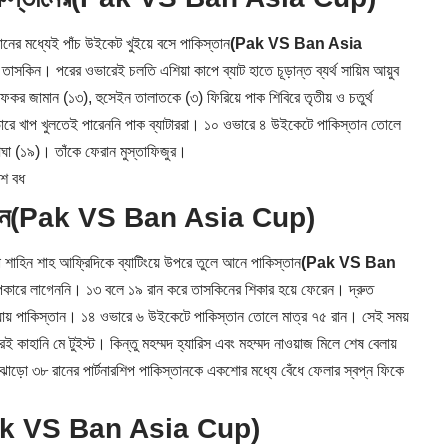
ানের মধ্যেই পাঁচ উইকেট খুইয়ে বসে পাকিস্তান
(Pak VS Ban Asia
সকিন। পরের ওভারেই চলতি এশিয়া কাপে ব্যাট হাতে চূড়ান্ত ব্যর্থ সায়িম আয়ুব
র জামান (১৩), হুসেইন তালাতকে (৩) ফিরিয়ে পাক শিবিরে তৃতীয় ও চতুর্থ
ওভারে খাপ খুলতেই পারেননি পাক ব্যাটাররা। ১০ ওভারে ৪ উইকেটে পাকিস্তান তোলে
ঘা (১৯)। তাঁকে ফেরান মুস্তাফিজুর।
েশ বধ
নে
(Pak VS Ban Asia Cup)
 শাহিন শাহ আফ্রিদিকে ব্যাটিংয়ে উপরে তুলে আনে পাকিস্তান
(Pak VS Ban
উপকারে লাগেননি। ১৩ বলে ১৯ রান করে তাসকিনের শিকার হয়ে ফেরেন। দ্রুত
ড়ে যায় পাকিস্তান। ১৪ ওভারে ৬ উইকেটে পাকিস্তান তোলে মাত্র ৭৫ রান। সেই সময়
কাহানি মে টুইস্ট। কিন্তু মহম্মদ হ্যারিস এবং মহম্মদ নাওয়াজ মিলে শেষ বেলায়
ঝোড়ো ৩৮ রানের পার্টনারশিপ পাকিস্তানকে একশোর মধ্যে বেঁধে ফেলার স্বপ্ন ফিকে
k VS Ban Asia Cup)