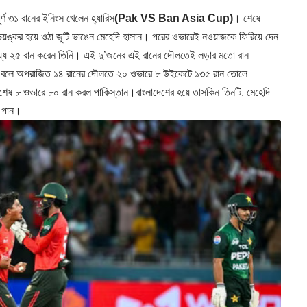
ূর্ণ ৩১ রানের ইনিংস খেলেন হ্যারিস
(Pak VS Ban Asia Cup)
। শেষে
 ভয়ঙ্কর হয়ে ওঠা জুটি ভাঙেন মেহেদি হাসান। পরের ওভারেই নওয়াজকে ফিরিয়ে দেন
ায্যে ২৫ রান করেন তিনি। এই দু’জনের এই রানের দৌলতেই লড়ার মতো রান
 ৯ বলে অপরাজিত ১৪ রানের দৌলতে ২০ ওভারে ৮ উইকেটে ১৩৫ রান তোলে
েষ ৮ ওভারে ৮০ রান করল পাকিস্তান।বাংলাদেশের হয়ে তাসকিন তিনটি, মেহেদি
ট পান।