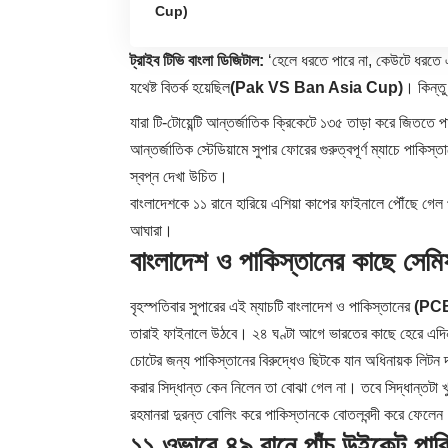
Cup)
ট্রাইব টিভি বাংলা ডিজিটাল:
‘হেলে ধরতে পারে না, কেউটে ধরতে এসে
যথেষ্ট বিতর্ক হয়েছিল
(Pak VS Ban Asia Cup)
। কিন্ত
যারা টি-টোয়েন্টি আন্তর্জাতিক ক্রিকেটে ১৩৫ তাড়া করে জিততে প
আন্তর্জাতিক স্টেডিয়ামে সুপার ফোরের গুরুত্বপূর্ণ ম্যাচে পাকিস্
স্বপ্ন দেখা উচিত।
বাংলাদেশকে ১১ রানে হারিয়ে এশিয়া কাপের ফাইনালে পৌঁছে গেল 
আঘারা।
বাংলাদেশ ও পাকিস্তানের কাছে সেম
বৃহস্পতিবার সুপারের এই ম্যাচটি বাংলাদেশ ও পাকিস্তানের
(PC
তারাই ফাইনালে উঠবে। ২৪ ঘণ্টা আগে ভারতের কাছে হেরে এদিন 
চোটের জন্য পাকিস্তানের বিরুদ্ধেও ছিটকে যান অধিনায়ক লিটন দ
করার সিদ্ধান্ত কেন নিলেন তা বোঝা গেল না। তবে সিদ্ধান্তটা 
রহমানরা দুরন্ত বোলিং করে পাকিস্তানকে বোতলবন্দী করে ফেলে
১১ ওভারে ৪৯ রানে পাঁচ উইকেট পাক