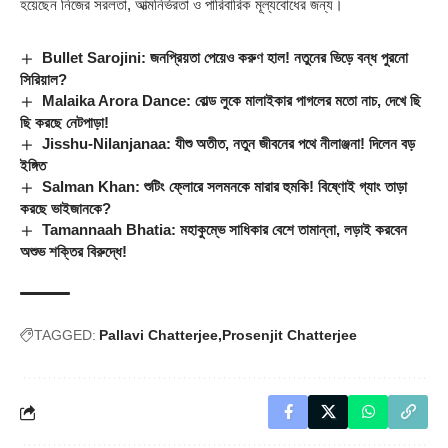
হয়েছেন নিজের সরলতা, আত্মনির্ভরতা ও পারিবারিক মূল্যবোধের জন্য।
Bullet Sarojini: জনপ্রিয়তা পেয়েও করুণ হাল! নতুনের ভিড়ে বন্ধ পুরনো
সিরিয়াল?
Malaika Arora Dance: বোল্ড লুকে মালাইকার পাগলের মতো নাচ, দেখে ছি
ছি করছে নেটপাড়া!
Jisshu-Nilanjanaa: যীশু অতীত, নতুন জীবনের পথে নীলাঞ্জনা! দিলেন বড়
ইঙ্গিত
Salman Khan: শুটিং ফ্লোরে সলমনকে মারার হুমকি! বিষ্ণোই গ্যাং তাড়া
করছে ভাইজানকে?
Tamannaah Bhatia: মহাকুম্ভে সাধিকার বেশে তামান্না, লড়াই করবেন
অশুভ শক্তির বিরুদ্ধে!
TAGGED:
Pallavi Chatterjee
Prosenjit Chatterjee