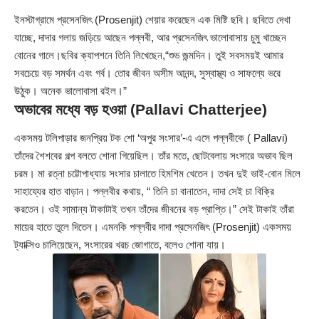
ইনস্টাগ্রামে প্রসেনজিৎ (Prosenjit) শেয়ার করেছেন এক মিষ্টি ছবি। ছবিতে দেখা
যাচ্ছে, দাদার গলায় জড়িয়ে আছেন পল্লবী, আর প্রসেনজিৎ ভালোবাসায় চুমু খাচ্ছেন
বোনের গালে।ছবির ক্যাপশনে তিনি লিখেছেন,“শুভ জন্মদিন। তুই সবসময়ই আমার
সবচেয়ে বড় সমর্থন এবং গর্ব। তোর জীবন অসীম আনন্দ, সুস্বাস্থ্য ও সাফল্যে ভরে
উঠুক। অনেক ভালোবাসা রইল।”
অভাবের মধ্যে বড় হওয়া (Pallavi Chatterjee)
একসময় টলিপাড়ার জনপ্রিয় টক শো ‘অপুর সংসার’-এ এসে পল্লবীকে ( Pallavi)
তাঁদের শৈশবের গল্প বলতে শোনা গিয়েছিল। তাঁর মতে, ছোটবেলায় সংসারে অভাব ছিল
চরম। মা রত্না চট্টোপাধ্যায় সংসার চালাতে হিমশিম খেতেন। তখন দুই ভাই-বোন মিলে
সাহায্যের হাত বাড়ান। পল্লবীর কথায়, “ তিনি চা বানাতেন, দাদা সেই চা বিক্রি
করতেন। ওই সামান্য টাকাটাই তখন তাঁদের জীবনের বড় প্রাপ্তি।” সেই টাকাই তাঁরা
মায়ের হাতে তুলে দিতেন। এমনকি পল্লবীর দাদা প্রসেনজিৎ (Prosenjit) একসময়
ট্যাক্সিও চালিয়েছেন, সংসারের খরচ জোগাতে, বলেও শোনা যায়।