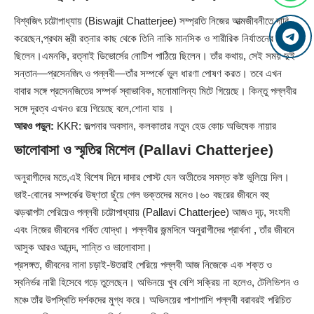
বিশ্বজিৎ চট্টোপাধ্যায় (Biswajit Chatterjee) সম্প্রতি নিজের আত্মজীবনীতে দাবি
করেছেন,প্রথম স্ত্রী রত্নার কাছ থেকে তিনি নাকি মানসিক ও শারীরিক নির্যাতনের শিকার
ছিলেন।এমনকি, রত্নাই ডিভোর্সের নোটিশ পাঠিয়ে ছিলেন। তাঁর কথায়, সেই সময় দুই
সন্তান—প্রসেনজিৎ ও পল্লবী—তাঁর সম্পর্কে ভুল ধারণা পোষণ করত। তবে এখন
বাবার সঙ্গে প্রসেনজিতের সম্পর্ক স্বাভাবিক, মনোমালিন্য মিটে গিয়েছে। কিন্তু পল্লবীর
সঙ্গে দূরত্ব এখনও রয়ে গিয়েছে বলে,শোনা যায় ।
আরও পড়ুন:
KKR: জল্পনার অবসান, কলকাতার নতুন হেড কোচ অভিষেক নায়ার
ভালোবাসা ও স্মৃতির মিশেল (Pallavi Chatterjee)
অনুরাগীদের মতে,এই বিশেষ দিনে দাদার পোস্ট যেন অতীতের সমস্ত কষ্ট ভুলিয়ে দিল।
ভাই-বোনের সম্পর্কের উষ্ণতা ছুঁয়ে গেল ভক্তদের মনেও।৬০ বছরের জীবনে বহু
ঝড়ঝাপটা পেরিয়েও পল্লবী চট্টোপাধ্যায় (Pallavi Chatterjee) আজও দৃঢ়, সংযমী
এবং নিজের জীবনের গর্বিত যোদ্ধা। পল্লবীর জন্মদিনে অনুরাগীদের প্রার্থনা , তাঁর জীবনে
আসুক আরও আনন্দ, শান্তি ও ভালোবাসা।
প্রসঙ্গত, জীবনের নানা চড়াই-উতরাই পেরিয়ে পল্লবী আজ নিজেকে এক শক্ত ও
স্বনির্ভর নারী হিসেবে গড়ে তুলেছেন। অভিনয়ে খুব বেশি সক্রিয় না হলেও, টেলিভিশন ও
মঞ্চে তাঁর উপস্থিতি দর্শকদের মুগ্ধ করে। অভিনয়ের পাশাপাশি পল্লবী বরাবরই পরিচিত