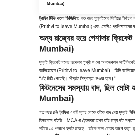
Mumbai)
ট্রাইব টিভি বাংলা ডিজিটাল:
গত বছর মুম্বাইয়ের সিনিয়র নির্বাচক
(Prithvi to leave Mumbai) এবং এমসিএ প্রশিক্ষকদের দ্বারা
অন্য রাজ্যের হয়ে পেশাদার ক্রিক
Mumbai)
মুম্বই ক্রিকেট দলের ওপেনার
পৃথ্বী শ
নো অবজেকশন সার্টিফিকেট
জানিয়েছেন (Prithvi to leave Mumbai)। তিনি জানিয়েছেন
“ওই চিঠি পেয়েছি। শীঘ্রই সিদ্ধান্ত নেওয়া হবে।”
ফিটনেসের সমস্যায় বাদ, ছিল মোট
Mumbai)
গত বছর রঞ্জি ট্রফির একটি ম্যাচ থেকে তাঁকে বাদ দেয় মুম্ব
ফিটনেসে ঘাটতি। MCA-র ট্রেনাররা তখন তাঁর জন্য দুই সপ্তাহের
শরীরে ৩৫ শতাংশ ফ্যাট রয়েছে। তাঁকে দলে ফেরার আগে কড়া ট