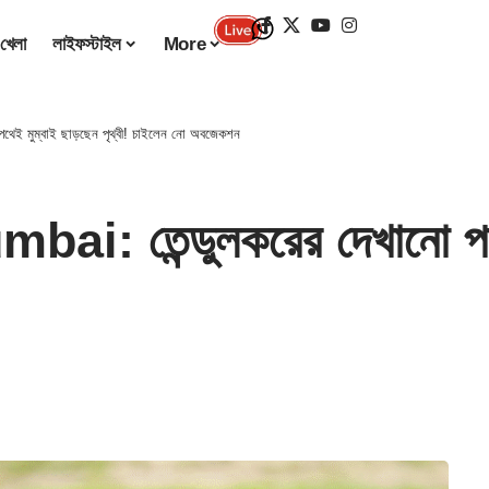
খেলা
লাইফস্টাইল
More
থেই মুম্বাই ছাড়ছেন পৃথ্বী! চাইলেন নো অবজেকশন
i: তেন্ডুলকরের দেখানো পথেই