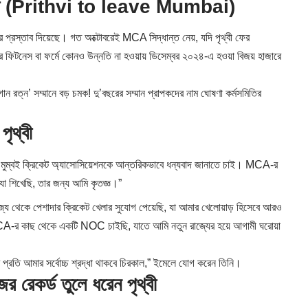
স্তাব (Prithvi to leave Mumbai)
র প্রস্তাব দিয়েছে। গত অক্টোবরেই MCA সিদ্ধান্ত নেয়, যদি পৃথ্বী ফের
র ফিটনেস বা ফর্মে কোনও উন্নতি না হওয়ায় ডিসেম্বর ২০২৪-এ হওয়া বিজয় হাজারে
 সম্মানে বড় চমক! দু’বছরের সম্মান প্রাপকদের নাম ঘোষণা কর্মসমিতির
ৃথ্বী
মুম্বই ক্রিকেট অ্যাসোসিয়েশনকে আন্তরিকভাবে ধন্যবাদ জানাতে চাই। MCA-র
 যা শিখেছি, তার জন্য আমি কৃতজ্ঞ।”
্য থেকে পেশাদার ক্রিকেট খেলার সুযোগ পেয়েছি, যা আমার খেলোয়াড় হিসেবে আরও
CA-র কাছ থেকে একটি NOC চাইছি, যাতে আমি নতুন রাজ্যের হয়ে আগামী ঘরোয়া
প্রতি আমার সর্বোচ্চ শ্রদ্ধা থাকবে চিরকাল,” ইমেলে যোগ করেন তিনি।
ের রেকর্ড তুলে ধরেন পৃথ্বী