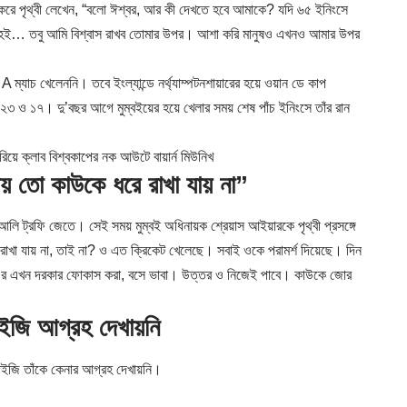
শ করে পৃথ্বী লেখেন, “বলো ঈশ্বর, আর কী দেখতে হবে আমাকে? যদি ৬৫ ইনিংসে
া হই… তবু আমি বিশ্বাস রাখব তোমার উপর। আশা করি মানুষও এখনও আমার উপর
ম্যাচ খেলেননি। তবে ইংল্যান্ডে নর্থ্যাম্পটনশায়ারের হয়ে ওয়ান ডে কাপ
২৩ ও ১৭। দু’বছর আগে মুম্বইয়ের হয়ে খেলার সময় শেষ পাঁচ ইনিংসে তাঁর রান
ে ক্লাব বিশ্বকাপের নক আউটে বায়ার্ন মিউনিখ
য় তো কাউকে ধরে রাখা যায় না”
ক আলি ট্রফি জেতে। সেই সময় মুম্বই অধিনায়ক শ্রেয়াস আইয়ারকে পৃথ্বী প্রসঙ্গে
রাখা যায় না, তাই না? ও এত ক্রিকেট খেলেছে। সবাই ওকে পরামর্শ দিয়েছে। দিন
র এখন দরকার ফোকাস করা, বসে ভাবা। উত্তর ও নিজেই পাবে। কাউকে জোর
ইজি আগ্রহ দেখায়নি
চাইজি তাঁকে কেনার আগ্রহ দেখায়নি।