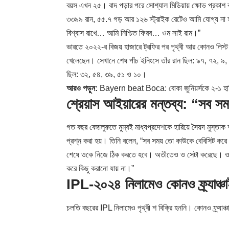
বয়স এখন ২৫। বাদ পড়ার পরে সোশ্যাল মিডিয়ায় ক্ষোভ প্রকা
৩৩৯৯ রান, ৫৫.৭ গড় আর ১২৬ স্ট্রাইক রেটেও আমি যোগ্য ন
বিশ্বাস রাখে… আমি নিশ্চিত ফিরব… ওম সাই রাম।”
ভারতে ২০২২-র বিজয় হাজারে ট্রফির পর পৃথ্বী আর কোনও লিস্ট A 
খেলেছেন। সেখানে শেষ পাঁচ ইনিংসে তাঁর রান ছিল: ৯৭, ৭২, ৯, 
ছিল: ৩২, ৫৪, ৩৯, ৫১ ও ১০।
আরও পড়ুন:
Bayern beat Boca: বোকা জুনিয়র্সকে ২-১ হারিয়
শ্রেয়াস আইয়ারের মন্তব্য: “সব সম
গত বছর বেঙ্গালুরুতে মুম্বই মাধ্যপ্রদেশকে হারিয়ে সৈয়দ মুস্তা
প্রশ্ন করা হয়। তিনি বলেন, “সব সময় তো কাউকে বেবিসিট করে 
শেষে ওকে নিজে ঠিক করতে হবে। অতীতেও ও সেটা করেছে। ও
করে কিছু করানো যায় না।”
IPL-২০২৪ নিলামেও কোনও ফ্র্যাঞ্চা
চলতি বছরের IPL নিলামেও পৃথ্বী শ বিক্রি হননি। কোনও ফ্র্যাঞ্