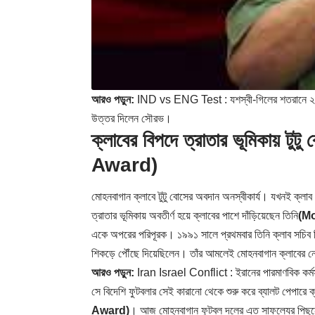
আরও পড়ুন:
IND vs ENG Test : যশস্বী-গিলের শতরানে ২৩ বছ
উত্তর দিলেন সৌরভ।
ক্লাবের বিপদে ত্রাতার ভূমিকায
Award)
মোহনবাগান ক্লাবে টুটু বোসের অবদান অনস্বীকার্য। যখনই ক্লা
ত্রাতার ভূমিকায় অবতীর্ণ হয়ে ক্লাবের পাশে দাঁড়িয়েছেন তিনি
(M
একে অপরের পরিপূরক। ১৯৯১ সালে প্রথমবার তিনি ক্লাব সচিব নি
শিকড়ে পৌঁছে দিয়েছিলেন। তাঁর আমলেই মোহনবাগান ক্লাবের নেওয
আরও পড়ুন:
Iran Israel Conflict : ইরানের পারমাণবিক কর্মস
সে বিদেশি ফুটবলার সেই কারানো থেকে শুরু করে ব্যালট পেপারে ক্
Award)
। আজ মোহনবাগান ফুটবল দলের এত সাফল্যের পিছনেও ত