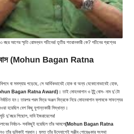
র আগের স্মৃতি রোমন্থন শচীনের! তৃতীয় শতরানকারী কে? শচীনের প্রশ্নের
় টুটু বোস (Mohun Bagan Ratna
ব বিপদে বা সমস্যায় পড়েছে, সে আর্থিকভাবেই হোক বা অন্য যেকোনোভাবেই হোক,
ohun Bagan Ratna Award)
। তাই মোহনবাগান ও টুটু বোস- নাম দু’টো
র্বাচিত হন। তারপর পরম মিত্র অঞ্জন মিত্রকে নিয়ে মোহনবাগান ক্লাবকে সাফল্যের
়া হয়েছিল বেশ কিছু যুগান্তকারী সিদ্ধান্ত।
ূচি দু’বছর পিছোল, দাবি ইজরায়েলের!
লাবের নির্বাচন- সবকিছুই হয়েছিল তাঁর আমলে
(Mohun Bagan Ratna
াঁর ভূমিকাই প্রধান। মূলত তাঁর উদ্যোগেই সঞ্জীব গোয়েঙ্কার সংস্থা