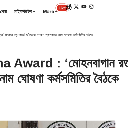
খেলা
লাইফস্টাইল
More
মানে বড় চমক! দু’বছরের সম্মান প্রাপকদের নাম ঘোষণা কর্মসমিতির বৈঠকে
ard : ‘মোহনবাগান রত্ন’ 
 নাম ঘোষণা কর্মসমিতির বৈঠকে