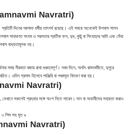
না (Ramnavmi Navratri)
িন। প্রতিটি দিনের আলাদা ধর্মীয় তাৎপর্য রয়েছে। এই সময়ে অনেকেই উপবাস পালন
পবাস সাধারণত সংযম ও সরলতার প্রতীক ফল, দুধ, কুট্টু বা সিংহাড়ার আটা এবং সেঁধা
উপবাস বাধ্যতামূলক নয়।
থনার সময় নীরবতা বজায় রাখা গুরুত্বপূর্ণ। নবম দিনে, অর্থাৎ রামনবমীতে, দুপুরে
 বিবেচিত। এদিন প্রসাদ হিসেবে পাঞ্জিরি বা পঞ্চামৃত বিতরণ করা হয়।
(Ramnavmi Navratri)
যেখানে সকলেই শ্রদ্ধার সঙ্গে অংশ নিতে পারেন। দান বা অভাবীদের সহায়তা করাও
 ৩ শিশু সহ মৃত ৯
 (Ramnavmi Navratri)