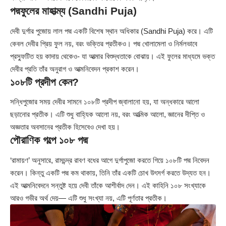
পদ্মফুলের মাহাত্ম্য (Sandhi Puja)
দেবী দুর্গার পুজোয় লাল পদ্ম একটি বিশেষ স্থান অধিকার (Sandhi Puja) করে। এটি
কেবল দেবীর প্রিয় ফুল নয়, বরং ভক্তির প্রতীকও। পদ্ম খোলামেলা ও নির্মলভাবে
প্রস্ফুটিত হয় কাদায় থেকেও- যা আত্মার বিশুদ্ধতাকে বোঝায়। এই ফুলের মাধ্যমে ভক্ত
দেবীর প্রতি তাঁর অনুরাগ ও আত্মনিবেদন প্রকাশ করেন।
১০৮টি প্রদীপ কেন?
সন্ধিপুজোর সময় দেবীর সামনে ১০৮টি প্রদীপ জ্বালানো হয়, যা অন্ধকারে আলো
ছড়ানোর প্রতীক। এটি শুধু বাহ্যিক আলো নয়, বরং আত্মিক আলো, জ্ঞানের দীপ্তি ও
অজ্ঞতার অবসানের প্রতীক হিসেবেও দেখা হয়।
পৌরাণিক গল্পে ১০৮ পদ্ম
‘রামায়ণ’ অনুসারে, রামচন্দ্র রাবণ বধের আগে দুর্গাপুজো করতে গিয়ে ১০৮টি পদ্ম নিবেদন
করেন। কিন্তু একটি পদ্ম কম থাকায়, তিনি তাঁর একটি চোখ উৎসর্গ করতে উদ্যত হন।
এই আত্মনিবেদনে সন্তুষ্ট হয়ে দেবী তাঁকে আশীর্বাদ দেন। এই কাহিনি ১০৮ সংখ্যাকে
আরও গভীর অর্থ দেয়— এটি শুধু সংখ্যা নয়, এটি পূর্ণতার প্রতীক।