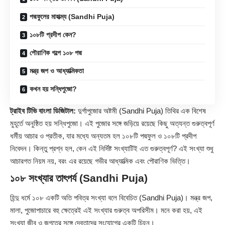
পদ্মফুলের মাহাত্ম্য (Sandhi Puja)
১০৮টি প্রদীপ কেন?
পৌরাণিক গল্পে ১০৮ পদ্ম
মন্ত্র জপ ও আধ্যাত্মিকতা
কখন হয় সন্ধিপুজো?
ট্রাইব টিভি বাংলা ডিজিটাল:
দুর্গাপুজোর অষ্টমী (
Sandhi Puja
) তিথির এক বিশেষ
মুহূর্তে অনুষ্ঠিত হয় সন্ধিপুজো। এই পুজোর সঙ্গে জড়িয়ে রয়েছে কিছু অত্যন্ত গুরুত্বপূর্ণ
ধর্মীয় আচার ও প্রতীক, যার মধ্যে অন্যতম হল ১০৮টি পদ্মফুল ও ১০৮টি প্রদীপ
নিবেদন। কিন্তু প্রশ্ন হল, কেন এই নির্দিষ্ট সংখ্যাটিই এত গুরুত্বপূর্ণ? এই সংখ্যা শুধু
আচারগত নিয়ম নয়, বরং এর রয়েছে গভীর আধ্যাত্মিক এবং পৌরাণিক ভিত্তি।
১০৮ সংখ্যার তাৎপর্য (Sandhi Puja)
হিন্দু ধর্মে ১০৮ একটি অতি পবিত্র সংখ্যা বলে বিবেচিত (Sandhi Puja)। মন্ত্র জপ,
মালা, পুজোপাচারে বহু ক্ষেত্রেই এই সংখ্যার গুরুত্ব অপরিসীম। মনে করা হয়, এই
সংখ্যা জীব ও জগতের সঙ্গে দেবতাদের সংযোগের একটি চিহ্ন।