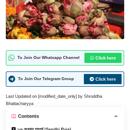
Click here
To Join Our Whatsapp Channel
Click here
To Join Our Telegram Group
Last Updated on [modified_date_only] by
Shroddha
Bhattacharyya
Contents
১০৮ সংখ্যার তাৎপর্য (Sandhi Puja)