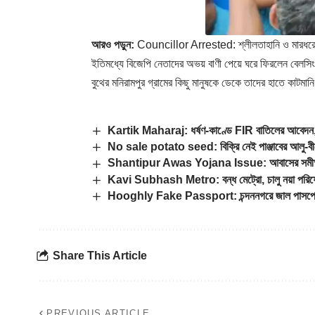
আরও পড়ুন:
Councillor Arrested: শ্লীলতাহানি ও মারধরের
ইতিমধ্যে বিজেপি নেতাদের অভয় বাণী পেয়ে ঘরে ফিরলেন বেলসিং এ
বুথের মনিরামপুর গ্রামের কিছু মানুষকে ডেকে তাদের হাতে কাটমা
Kartik Maharaj: ধর্ষণ-কাণ্ডে FIR বাতিলের আবেদন, কল
No sale potato seed: বিক্রি নেই পাঞ্জাবের আলু-বীজে
Shantipur Awas Yojana Issue: আবাসের সমীক্ষা রিপো
Kavi Subhash Metro: বন্ধ মেট্রো, চালু নয়া পরিষে
Hooghly Fake Passport: চন্দননগরে জাল পাসপোর্টে
Share This Article
PREVIOUS ARTICLE