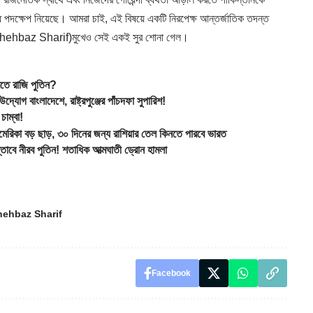
ে পদক্ষেপ নিয়েছে। আমরা চাই, এই বিষয়ে একটি নিরপেক্ষ আন্তর্জাতিক তদন্ত
র (Shehbaz Sharif)মুখেও সেই একই সুর শোনা গেল।
রতে রাজি পুতিন?
ংলাদেশে, রাষ্ট্রপুঞ্জের পাঁচদফা সুপারিশ!
াম্বা!
রিকা বড় ছাড়, ৩০ দিনের জন্য রাশিয়ার তেল কিনতে পারবে ভারত
ে নীরব পুতিন! শতাধিক আত্মঘাতী ড্রোন হামলা
hehbaz Sharif
Facebook