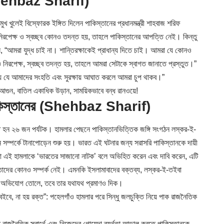
 (Shehbaz Sharif)
 খুলেই বিস্ফোরক ইঙ্গিত দিলেন পাকিস্তানের প্রধানমন্ত্রী শাহবাজ শরিফ
িরপেক্ষ ও স্বচ্ছ্ব কোনও তদন্ত হয়, তাহলে পাকিস্তানের আপত্তি নেই। কিন্তু
“আমরা যুদ্ধ চাই না। শান্তিরক্ষাকেই প্রাধান্য দিতে চাই। আমরা যে কোনও
নিরপেক্ষ, স্বচ্ছ্ব তদন্ত হয়, তাহলে আমরা সেটাকে স্বাগত জানাতে প্রস্তুত।”
 এই নয় যে আমাদের সংহতি এবং সুরক্ষায় আঘাত করলে আমরা চুপ থাকব।”
ুন, বাতিল একাধিক উড়ান, সাময়িকভাবে বন্ধ রানওয়ে!
পাকিস্তানের (Shehbaz Sharif)
িহত হন ২৬ জন পর্যটক। হামলার পেছনে পাকিস্তানভিত্তিক জঙ্গি সংগঠন লস্কর-ই-
ম্পর্কে টানাপোড়েন শুরু হয়। ভারত এই ঘটনার জন্য সরাসরি পাকিস্তানকে দায়ী
তারা এই হামলাকে ‘ভারতের সাজানো নাটক’ বলে অভিহিত করেন এবং দাবি করেন, এটি
ে তাদের কোনও সম্পর্ক নেই। এমনকি ইসলামাবাদের বক্তব্য, লস্কর-ই-তইবা
ামলার অভিযোগ তোলে, তবে তার যথাযথ প্রমাণও দিক।
, না হয় রক্ত”: পহেলগাঁও হামলার পরে সিন্ধু জলচুক্তি নিয়ে পাক রাজনৈতিক
ত রাজনৈতিক স্বার্থে এবং নিজেদের গোয়েন্দা ব্যর্থতা আড়াল করতে পাকিস্তানকে