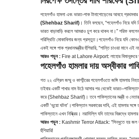
নিরপেক্ষ তদন্তের দাবি শরিফের
পহেলগাঁও হামলা এবং ভারত-পাক টানাপোড়েনের আবহে প্রথমবার মুখ
(Shehbaz Sharif)
। তিনি বলছেন, “পহেলগাঁও নিয়ে যদি ন
ভারত বাড়াবাড়ি করলে আমরাও চুপ করে থাকব না।” শরিফ বললেন, 
পরিস্থিতি মোকাবিলার জন্য প্রস্তুত।পহেলগাঁও নিয়ে যদি কোনও 
একই সঙ্গে পাক প্রধানমন্ত্রীর হুঁশিয়ারি, “শান্তি চাওয়া মানে
আরও পড়ুন :
Fire at Lahore Airport: লাহোর বিমানবন্দরে আগ
পহেলগাঁও হামলার দায় অস্বীকার 
গত ২২ এপ্রিল জম্মু ও কাশ্মীরের পহেলগাঁওতে জঙ্গি হামলায় ন
তইবার একটি শাখার নাম উঠে আসার পর থেকেই ভারত–পাকিস্তান স
করে
(Shehbaz Sharif)
। তবে পাকিস্তানের মন্ত্রী ও নে
একটি ‘ভুয়ো ঘটনা’।পাকিস্তান সরকারের দাবি, এই হামলার সঙ্গ
পাকিস্তানে এখন নিষ্ক্রিয়। নয়াদিল্লি যদি তাদের বিরুদ্ধে হ
আরও পড়ুন :
Kashmir Terror Attack: “সিন্ধুতে হয় জল বইবে
হুঁশিয়ারি!
পাকিস্তানের প্রতিরক্ষামন্ত্রী খোয়াজা মহম্মদ আসিফ বলেন, “ভার