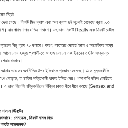
ল স্ট্রিট
 দেখা গেছে। নিফটি মিড ক্যাপ এবং স্মল ক্যাপ দুই সূচকই বেড়েছে প্রায় ০.৩
েশি। যার পরিমাণ প্রায় তিন শতাংশ। এছাড়াও নিফটি Realty এবং নিফটি মেটাল
সে ব্যারেল পিছু প্রায় ৭০ ডলারে। কারণ, কাতারের দোহায় ইরান ও আমেরিকার মধ্যে
 আলোচনায় হরমুজ় প্রণালী-তে জাহাজ চলাচল এবং ইরানের তহবিল সংক্রান্ত
 শেয়ার বাজারে।
েমে আসায় ভারতের অর্থনীতির উপর ইতিবাচক প্রভাব ফেলেছে। এতে মূল্যস্ফীতি
শতাংশ বেড়েছে, যা চাহিদা শক্তিশালী থাকার ইঙ্গিত দেয়। পাশাপাশি দক্ষিণ কোরিয়ায়
চক। এ ছাড়া বিদেশি লগ্নিকারীদের বিক্রির চাপও ধীরে ধীরে কমছে (Sensex and
ালাল স্ট্রিটের
ারে : সেনসেক্স , নিফটি নামল নিচে
য়োগ কতটা লাভজনক?