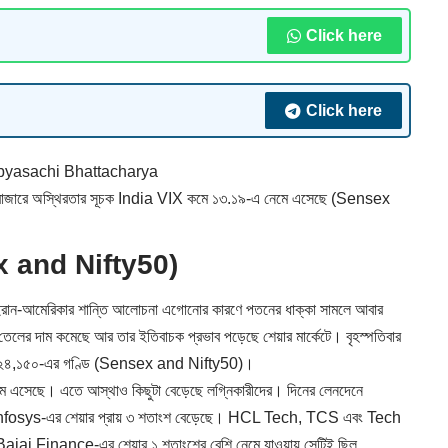
Click here
Click here
yasachi Bhattacharya
্সের। বাজারে অস্থিরতার সূচক India VIX কমে ১৩.১৯-এ নেমে এসেছে (Sensex
nsex and Nifty50)
খল। ইরান-আমেরিকার শান্তি আলোচনা এগোনোর কারণে পতনের ধাক্কা সামলে আবার
ত তেলের দাম কমেছে আর তার ইতিবাচক প্রভাব পড়েছে শেয়ার মার্কেটে। বৃহস্পতিবার
 ২৪,১৫০-এর গণ্ডি (
Sensex
and Nifty50)।
নেমে এসেছে। এতে আস্থাও কিছুটা বেড়েছে লগ্নিকারীদের। দিনের লেনদেনে
ধ্যে Infosys-এর শেয়ার প্রায় ৩ শতাংশ বেড়েছে। HCL Tech, TCS এবং Tech
 Bajaj Finance-এর শেয়ার ১ শতাংশের বেশি নেমে যাওয়ায় সেটিই ছিল