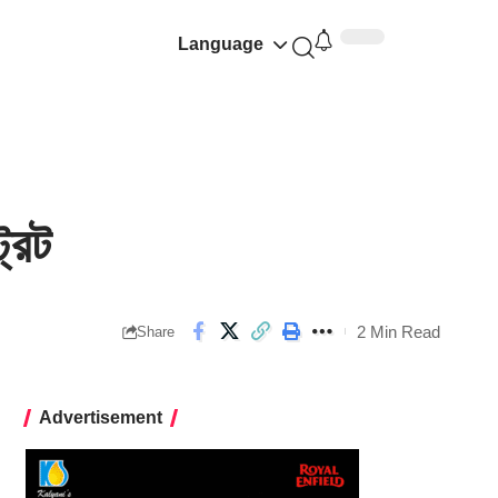
Language
রিট
2 Min Read
Share
Advertisement