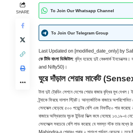
To Join Our Whatsapp Channel
SHARE
To Join Our Telegram Group
Last Updated on [modified_date_only] by
Sab
কে টিভি বাংলা ডিজিটাল
: বৃদ্ধি হয়েছে দুই বেঞ্চমার্ক ইনডেক
and Nifty50)।
ঘুরে দাঁড়াল শেয়ার মার্কেট (Se
টানা দুই ট্রেডিং সেশনে দেশের শেয়ার বাজার বৃদ্ধির মুখ দে
ট্র্যাকে ফিরছে দালাল স্ট্রিট। আন্তর্জাতিক বাজারে অপরিশোধি
সেনসেক্স বেড়েছে ৫০০ পয়েন্টের বেশি এবং নিফটি৫০ পার করেছে
বাজারে অস্থিরতার সূচক ইন্ডিয়া ভিক্স কমে নেমেছে ১৩.১৯-এ 
সেনসেক্সে সবচেয়ে বেশি লাভ করেছে যে সমস্ত স্টক তার ম
Mahindra-র শেয়ারও প্রায় ২ শতাংশ পর্যন্ত বেড়েছে। তবে