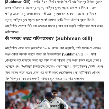
(Subhman Gill)
। চলতি লিডস টেস্টের প্রথম দিনেই তার বিরুদ্ধে উঠেছে শৃঙ্খলা
ভঙ্গের অভিযোগ। যার জন্য বড়সড় শাস্তির মুখেও পড়তে হতে পারে গিলকে। তবে
শাস্তি এড়ানোর সুযোগও রয়েছে।কী এমন শৃঙ্খলাভঙ্গ করেছেন, যার জন্য গিলকে
বড়সড় শাস্তির মুখে পড়তে হতে পারে! আসলে চলতি লিডস টেস্টের প্রথম দিনেই
আইসিসি’র পোশাক বিধি ভঙ্গ করেছেন শুভমন। আর তার জন্যই শাস্তি হতে পারে ভারত
অধিনায়কের।
কী অপরাধ ভারত অধিনায়কের? (Subhman Gill)
আইসিসি’র কোড অফ কন্ডাকটেড ১৯.৪৫ নম্বর ধারা অনুযায়ী, টেস্ট ম্যাচে যে কোনও
রঙের মোজা ব্যবহার করতে পারেন না ক্রিকেটারেরা
(Subhman Gill)
। সাদা
পোশাকের সঙ্গে ব্যবহার করতে হবে সাদা অথবা হালকা ধূসর অথবা ক্রিম রঙের মোজা।
ওয়ানডে এবং টি-টোয়েন্টি ক্রিকেটের ক্ষেত্রেও একই নিয়ম। কিন্তু লিডস টেস্টের প্রথম
দিনে শুভমন কালো রঙের মোজা পরে ব্যাট করতে নেমেছিলেন। যা আইসিসি’র পোশাক
বিধি বিরুদ্ধ। আর তার জন্যই শাস্তির মুখে পড়তে হতে পারে শুভমনকে।