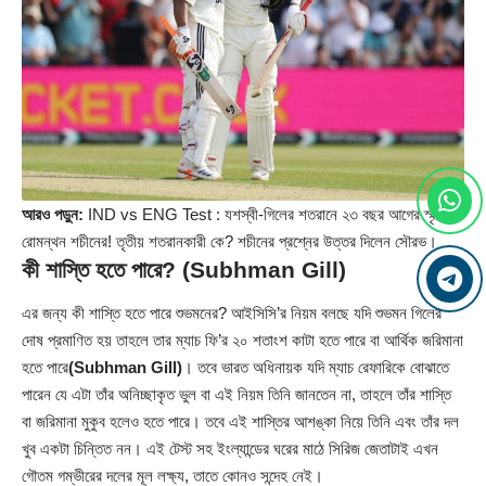
আরও পড়ুন:
IND vs ENG Test : যশস্বী-গিলের শতরানে ২৩ বছর আগের স্মৃতি
রোমন্থন শচীনের! তৃতীয় শতরানকারী কে? শচীনের প্রশ্নের উত্তর দিলেন সৌরভ।
কী শাস্তি হতে পারে? (Subhman Gill)
এর জন্য কী শাস্তি হতে পারে শুভমনের? আইসিসি’র নিয়ম বলছে যদি শুভমন গিলের
দোষ প্রমাণিত হয় তাহলে তার ম্যাচ ফি’র ২০ শতাংশ কাটা হতে পারে বা আর্থিক জরিমানা
হতে পারে
(Subhman Gill)
। তবে ভারত অধিনায়ক যদি ম্যাচ রেফারিকে বোঝাতে
পারেন যে এটা তাঁর অনিচ্ছাকৃত ভুল বা এই নিয়ম তিনি জানতেন না, তাহলে তাঁর শাস্তি
বা জরিমানা মুকুব হলেও হতে পারে। তবে এই শাস্তির আশঙ্কা নিয়ে তিনি এবং তাঁর দল
খুব একটা চিন্তিত নন। এই টেস্ট সহ ইংল্যান্ডের ঘরের মাঠে সিরিজ জেতাটাই এখন
গৌতম গম্ভীরের দলের মূল লক্ষ্য, তাতে কোনও সন্দেহ নেই।