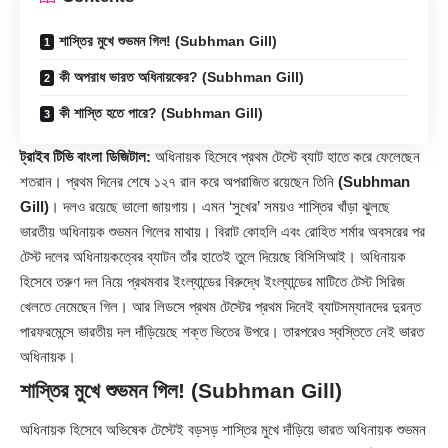
শাস্তির মুখে শুভমন গিল! (Subhman Gill)
কী অপরাধ ভারত অধিনায়কের? (Subhman Gill)
কী শাস্তি হতে পারে? (Subhman Gill)
ট্রাইব টিভি বাংলা ডিজিটাল:
অধিনায়ক হিসেবে প্রথম টেস্টে ব্যাট হাতে করে ফেলেছেন
শতরান। প্রথম দিনের শেষে ১২৭ রান করে অপরাজিত রয়েছেন তিনি
(Subhman
Gill)
। দলও রয়েছে ভালো জায়গায়। এমন ‘সুখের’ সময়ও শাস্তির খাঁড়া ঝুলছে
ভারতীয় অধিনায়ক শুভমন গিলের মাথায়। বিরাট কোহলি এবং রোহিত শর্মার অবসরের পর
টেস্ট দলের অধিনায়কত্বের ব্যাটন তাঁর হাতেই তুলে দিয়েছে বিসিসিআই। অধিনায়ক
হিসেবে তরুণ দল নিয়ে প্রথমবার ইংল্যান্ডের বিরুদ্ধে ইংল্যান্ডের মাটিতে টেস্ট সিরিজ
খেলতে নেমেছেন গিল। আর লিডসে প্রথম টেস্টের প্রথম দিনেই ব্যাটসম্যানদের দুরন্ত
পারফরমেন্সে ভারতীয় দল দাঁড়িয়েছে শক্ত ভিতের উপরে। তারপরেও স্বস্তিতে নেই ভারত
অধিনায়ক।
শাস্তির মুখে শুভমন গিল! (Subhman Gill)
অধিনায়ক হিসেবে অভিষেক টেস্টেই বড়সড় শাস্তির মুখে দাঁড়িয়ে ভারত অধিনায়ক শুভমন