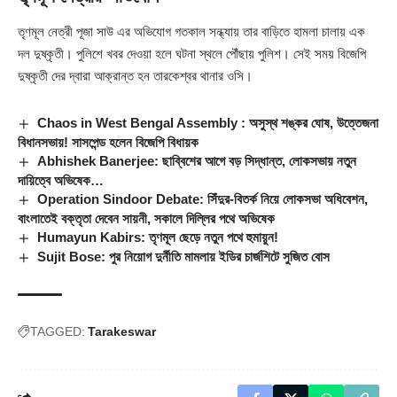
তৃণমূল নেত্রী পূজা সাউ এর অভিযোগ গতকাল সন্ধ্যায় তার বাড়িতে হামলা চালায় এক
দল দুষ্কৃতী। পুলিশে খবর দেওয়া হলে ঘটনা স্থলে পৌঁছায় পুলিশ। সেই সময় বিজেপি
দুষ্কৃতী দের দ্বারা আক্রান্ত হন তারকেশ্বর থানার ওসি।
Chaos in West Bengal Assembly : অসুস্থ শঙ্কর ঘোষ, উত্তেজনা
বিধানসভায়! সাসপেন্ড হলেন বিজেপি বিধায়ক
Abhishek Banerjee: ছাব্বিশের আগে বড় সিদ্ধান্ত, লোকসভায় নতুন
দায়িত্বে অভিষেক…
Operation Sindoor Debate: সিঁদুর-বিতর্ক নিয়ে লোকসভা অধিবেশন,
বাংলাতেই বক্তৃতা দেবেন সায়নী, সকালে দিল্লির পথে অভিষেক
Humayun Kabirs: তৃণমূল ছেড়ে নতুন পথে হুমায়ুন!
Sujit Bose: পুর নিয়োগ দুর্নীতি মামলায় ইডির চার্জশিটে সুজিত বোস
TAGGED:
Tarakeswar