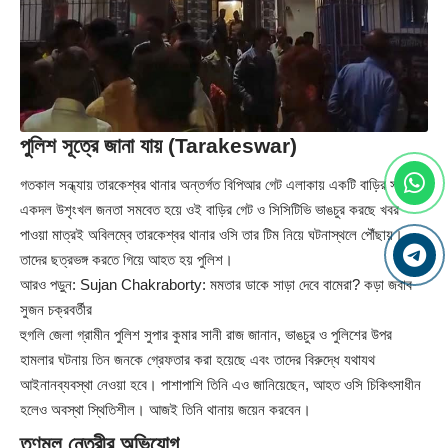
পুলিশ সূত্রে জানা যায় (Tarakeswar)
গতকাল সন্ধ্যায় তারকেশ্বর থানার অন্তর্গত বিপিআর গেট এলাকায় একটি বাড়ির সামনে
একদল উশৃংখল জনতা সমবেত হয়ে ওই বাড়ির গেট ও সিসিটিভি ভাঙচুর করছে খবর
পাওয়া মাত্রই অবিলম্বে তারকেশ্বর থানার ওসি তার টিম নিয়ে ঘটনাস্থলে পৌঁছায়।
তাদের ছত্রভঙ্গ করতে গিয়ে আহত হয় পুলিশ।
আরও পড়ুন:
Sujan Chakraborty: মমতার ডাকে সাড়া দেবে বামেরা? কড়া জবাব
সুজন চক্রবর্তীর
হুগলি জেলা গ্রামীন পুলিশ সুপার কুমার সানী রাজ জানান, ভাঙচুর ও পুলিশের উপর
হামলার ঘটনায় তিন জনকে গ্রেফতার করা হয়েছে এবং তাদের বিরুদ্ধে যথাযথ
আইনানব্যবস্থা নেওয়া হবে। পাশাপাশি তিনি এও জানিয়েছেন, আহত ওসি চিকিৎসাধীন
হলেও অবস্থা স্থিতিশীল। আজই তিনি থানায় জয়েন করবেন।
তৃণমূল নেত্রীর অভিযোগ