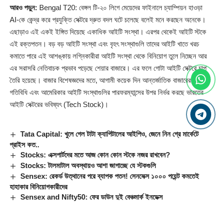
আরও পড়ুন:
Bengal T20: বেঙ্গল টি-২০ লিগে মেয়েদের ফাইনালে চ্যাম্পিয়ন হাওড়া
AI-কে কেন্দ্র করে প্রযুক্তি সেক্টরে দ্রুত বদল ঘটে চলেছে বলেই মনে করছেন অনেকে।
এছাড়াও এই একই ইঙ্গিত দিয়েছে একাধিক আইটি সংস্থা। এরপর থেকেই আইটি স্টকে
এই রক্তপতন। বড় বড় আইটি সংস্থা এবং বৃহৎ সংস্থাগুলি তাদের আইটি খাতে খরচ
কমাতে পারে এই আশঙ্কায় লগ্নিকারীরা আইটি সংস্থা থেকে বিনিয়োগ তুলে নিচ্ছেন আর
এর সরাসরি নেতিবাচক প্রভাব পড়েছে শেয়ার বাজারে। এর ফলে গোটা আইটি সেক্টরে চাপ
তৈরি হয়েছে। বাজার বিশেষজ্ঞদের মতে, আগামী কয়েক দিন আন্তর্জাতিক বাজারের
গতিবিধি এবং আমেরিকার আইটি সংস্থাগুলির পারফরম্যান্সের উপর নির্ভর করছে ভারতের
আইটি সেক্টরের ভবিষ্যৎ (Tech
Stock
)।
Tata Capital: খুলে গেল টাটা ক্যাপিটালের আইপিও, জেনে নিন গ্রে মার্কেটে
প্রাইস কত..
Stocks: এক্সপার্টদের মতে আজ কোন কোন স্টকে নজর রাখবেন?
Stocks: টালমাটাল অবস্থায়ও আশা জাগাচ্ছে যে স্টকগুলি
Sensex: রেকর্ড উত্থানের পরে ব্যাপক পতন! সেনসেক্স ১০০০ পয়েন্ট কমতেই
হাহাকার বিনিয়োগকারীদের
Sensex and Nifty50: ফের ডাউন দুই বেঞ্চমার্ক ইনডেক্স