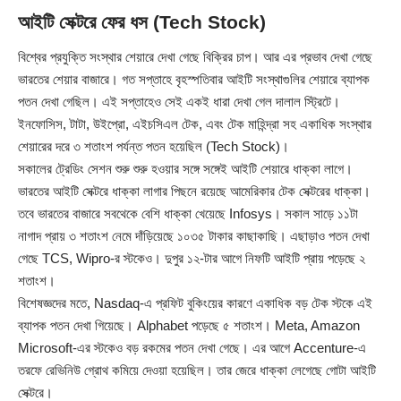
আইটি সেক্টরে ফের ধস (Tech Stock)
বিশ্বের প্রযুক্তি সংস্থার শেয়ারে দেখা গেছে বিক্রির চাপ। আর এর প্রভাব দেখা গেছে
ভারতের শেয়ার বাজারে। গত সপ্তাহে বৃহস্পতিবার আইটি সংস্থাগুলির শেয়ারে ব্যাপক
পতন দেখা গেছিল। এই সপ্তাহেও সেই একই ধারা দেখা গেল দালাল স্ট্রিটে।
ইনফোসিস, টাটা, উইপ্রো, এইচসিএল টেক, এবং টেক মাহিন্দ্রা সহ একাধিক সংস্থার
শেয়ারের দরে ৩ শতাংশ পর্যন্ত পতন হয়েছিল (Tech Stock)।
সকালের ট্রেডিং সেশন শুরু শুরু হওয়ার সঙ্গে সঙ্গেই আইটি শেয়ারে ধাক্কা লাগে।
ভারতের আইটি সেক্টরে ধাক্কা লাগার পিছনে রয়েছে আমেরিকার টেক সেক্টরের ধাক্কা।
তবে ভারতের বাজারে সবথেকে বেশি ধাক্কা খেয়েছে Infosys। সকাল সাড়ে ১১টা
নাগাদ প্রায় ৩ শতাংশ নেমে দাঁড়িয়েছে ১০৩৫ টাকার কাছাকাছি। এছাড়াও পতন দেখা
গেছে TCS, Wipro-র স্টকেও। দুপুর ১২-টার আগে নিফটি আইটি প্রায় পড়েছে ২
শতাংশ।
বিশেষজ্ঞদের মতে, Nasdaq-এ প্রফিট বুকিংয়ের কারণে একাধিক বড় টেক স্টকে এই
ব্যাপক পতন দেখা গিয়েছে। Alphabet পড়েছে ৫ শতাংশ। Meta, Amazon
Microsoft-এর স্টকেও বড় রকমের পতন দেখা গেছে। এর আগে Accenture-এ
তরফে রেভিনিউ গ্রোথ কমিয়ে দেওয়া হয়েছিল। তার জেরে ধাক্কা লেগেছে গোটা আইটি
সেক্টরে।