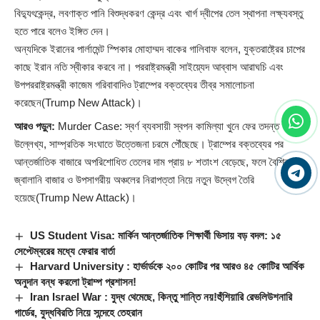
বিদ্যুৎকেন্দ্র, লবণাক্ত পানি বিশুদ্ধকরণ কেন্দ্র এবং খার্গ দ্বীপের তেল স্থাপনা লক্ষ্যবস্তু
হতে পারে বলেও ইঙ্গিত দেন।
অন্যদিকে ইরানের পার্লামেন্ট স্পিকার মোহাম্মদ বাকের গালিবাফ বলেন, যুক্তরাষ্ট্রের চাপের
কাছে ইরান নতি স্বীকার করবে না। পররাষ্ট্রমন্ত্রী সাইয়্যেদ আব্বাস আরাঘচি এবং
উপপররাষ্ট্রমন্ত্রী কাজেম গরিবাবাদিও ট্রাম্পের বক্তব্যের তীব্র সমালোচনা
করেছেন(Trump New Attack)।
আরও পড়ুন:
Murder Case: স্বর্ণ ব্যবসায়ী স্বপন কামিল্যা খুনে ফের তদন্ত
উল্লেখ্য, সাম্প্রতিক সংঘাতে উত্তেজনা চরমে পৌঁছেছে। ট্রাম্পের বক্তব্যের পর
আন্তর্জাতিক বাজারে অপরিশোধিত তেলের দাম প্রায় ৮ শতাংশ বেড়েছে, ফলে বৈশ্বিক
জ্বালানি বাজার ও উপসাগরীয় অঞ্চলের নিরাপত্তা নিয়ে নতুন উদ্বেগ তৈরি
হয়েছে(Trump New Attack)।
US Student Visa: মার্কিন আন্তর্জাতিক শিক্ষার্থী ভিসায় বড় বদল: ১৫
সেপ্টেম্বরের মধ্যে ফেরার বার্তা
Harvard University : হার্ভার্ডকে ২০০ কোটির পর আরও ৪৫ কোটির আর্থিক
অনুদান বন্ধ করলো ট্রাম্প প্রশাসন!
Iran Israel War : যুদ্ধ থেমেছে, কিন্তু শান্তি নয়!হুঁশিয়ারি রেভলিউশনারি
গার্ডের, যুদ্ধবিরতি নিয়ে সন্দেহে তেহরান