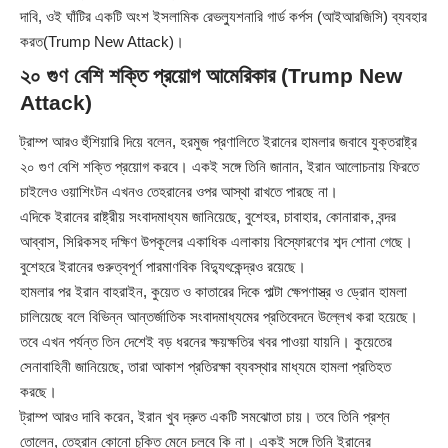
দাবি, ওই ঘাঁটির একটি অংশ ইসলামিক রেভল্যুশনারি গার্ড কর্পস (আইআরজিসি) ব্যবহার
করত(Trump New Attack)।
২০ গুণ বেশি শক্তি প্রয়োগ আমেরিকার (Trump New
Attack)
ট্রাম্প আরও হুঁশিয়ারি দিয়ে বলেন, হরমুজ প্রণালিতে ইরানের হামলার জবাবে যুক্তরাষ্ট্র
২০ গুণ বেশি শক্তি প্রয়োগ করবে। একই সঙ্গে তিনি জানান, ইরান আলোচনায় ফিরতে
চাইলেও ওয়াশিংটন এখনও তেহরানের ওপর আস্থা রাখতে পারছে না।
এদিকে ইরানের রাষ্ট্রীয় সংবাদমাধ্যম জানিয়েছে, বুশেহর, চাবাহার, কোনারাক, বন্দর
আব্বাস, সিরিকসহ দক্ষিণ উপকূলের একাধিক এলাকায় বিস্ফোরণের শব্দ শোনা গেছে।
বুশেহরে ইরানের গুরুত্বপূর্ণ পারমাণবিক বিদ্যুৎকেন্দ্রও রয়েছে।
হামলার পর ইরান বাহরাইন, কুয়েত ও কাতারের দিকে পাল্টা ক্ষেপণাস্ত্র ও ড্রোন হামলা
চালিয়েছে বলে বিভিন্ন আন্তর্জাতিক সংবাদমাধ্যমের প্রতিবেদনে উল্লেখ করা হয়েছে।
তবে এখন পর্যন্ত তিন দেশেই বড় ধরনের ক্ষয়ক্ষতির খবর পাওয়া যায়নি। কুয়েতের
সেনাবাহিনী জানিয়েছে, তারা আকাশ প্রতিরক্ষা ব্যবস্থার মাধ্যমে হামলা প্রতিহত
করছে।
ট্রাম্প আরও দাবি করেন, ইরান খুব দ্রুত একটি সমঝোতা চায়। তবে তিনি প্রশ্ন
তোলেন, তেহরান কোনো চুক্তি মেনে চলবে কি না। একই সঙ্গে তিনি ইরানের