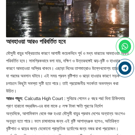
আবহাওয়া আরও পরিবর্তিত হবে
মৌসুমী বায়ুর সক্রিয়তার কারণে আগামী কয়েকদিনে পূর্ব ও মধ্য ভারতের আবহাওয়া আরও
পরিবর্তিত হবে। সামগ্রিকভাবে বলা যায়, দক্ষিণ ও উত্তরবঙ্গেই ঝড়-বৃষ্টি ও হাওয়ার
কারণে আবহাওয়া অস্থির থাকবে। এছাড়া দিনের তাপমাত্রাও উল্লেখযোগ্য হারে কমবে,
যা গরমের অবসান ঘটাবে। এই সময় প্রবল বৃষ্টিপাত ও ঝড়ো হাওয়ার কারণে সড়ক
চলাচলে কিছুটা সমস্যা সৃষ্টি হতে পারে। তাই প্রয়োজনীয় সতর্কতা অবলম্বন করা
উচিত।
আরও পড়ুন:
Calcutta High Court : সুবিচার পেলেন ৫ বছর পর! বিনা চিকিৎসায়
প্রাণ হারানো শুভ্রজিৎ-এর বাবা মাকে ৫ লক্ষ টাকা ক্ষতি পূরণের নির্দেশ
অন্যদিকে, আগামিকাল থেকে শুরু হওয়া মৌসুমী বায়ুর প্রভাব দেশের অন্যান্য অংশেও
অনুভূত হতে পারে। ফলে চাষাবাদের জন্য এই বৃষ্টি আশাব্যঞ্জক হলেও, অতিরিক্ত
বৃষ্টিপাত ও ঝড়ের জন্য যেকোনো প্রাকৃতিক দুর্যোগের জন্য নজর রাখা প্রয়োজন।