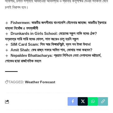
সর্বোপরি, চলতি সপ্তাহে আবহাওয়া অধিদপ্তর ও স্থানীয় কর্তৃপক্ষের দেওয়া সতর্কতা মেনে
চলাই নিরাপদ হবে।
Fishermen: ভারতীয় জলসীমায় বাংলাদেশি নৌসেনার জাহাজ: ভারতীয় ট্রলারে
ধাক্কা নিখোঁজ ৫ মৎস্যজীবী
Drunkards in Girls School: মেয়েদের স্কুল নাকি মদের ঠেক?
যত্রতত্র সারি সারি মদের বোতল, সাত বছরেও চালু হয়নি স্কুল
SIM Card Scam: সিম আর ফিঙ্গারপ্রিন্ট, ব্যস সব টাকা উধাও!
Amit Shah: ফের রাজ্য সফরে অমিত শাহ, কোথায় সভা করবেন?
Nepaldev Bhattacharya: প্রয়াত সিপিএম নেতা নেপালদেব ভট্টাচার্য,
শোকের ছায়া রাজনৈতিক মহলে
TAGGED:
Weather Forecast