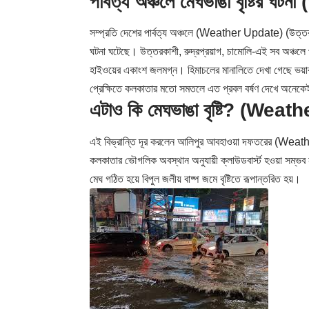
পার্বত্য অঞ্চলে মেঘভাঙা বৃষ্টির
সম্প্রতি দেশের পার্বত্য অঞ্চলে (Weather Update) (উত্তরাখণ্ড,
ঘটনা ঘটেছে। উত্তরকাশী, রুদ্রপ্রয়াগ, চামোলি-এই সব অঞ্চলে প্রব
হাইওয়ের একাংশ জলমগ্ন। হিমাচলের মানালিতে দেখা গেছে ভয়াব
প্রেক্ষিতে কলকাতার মতো সমতলে এত প্রবল বর্ষণ দেখে অনেকেই 
এটাও কি মেঘভাঙা বৃষ্টি? (Wea
এই বিভ্রান্তি দূর করলেন আলিপুর আবহাওয়া দফতরের (Weather
কলকাতার ভৌগলিক অবস্থান অনুযায়ী ক্লাউডবার্স্ট হওয়া সম্ভব নয
মেঘ গঠিত হয়ে বিপুল জলীয় বাষ্প জমে বৃষ্টিতে রূপান্তরিত হয়।