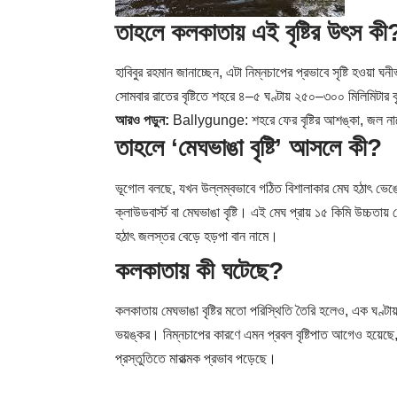
তাহলে কলকাতায় এই বৃষ্টির উৎস কী
হাবিবুর রহমান জানাচ্ছেন, এটা নিম্নচাপের প্রভাবে সৃষ্টি হওয়া ঘনী
সোমবার রাতের বৃষ্টিতে শহরে ৪–৫ ঘণ্টায় ২৫০–৩০০ মিলিমিটার বৃষ্ট
আরও পড়ুন:
Ballygunge: শহরে ফের বৃষ্টির আশঙ্কা, জল নামেন
তাহলে ‘মেঘভাঙা বৃষ্টি’ আসলে কী?
ভূগোল বলছে, যখন উল্লম্বভাবে গঠিত বিশালাকার মেঘ হঠাৎ ভেঙে পড়
ক্লাউডবার্স্ট বা মেঘভাঙা বৃষ্টি। এই মেঘ প্রায় ১৫ কিমি উচ্চতায
হঠাৎ জলস্তর বেড়ে হড়পা বান নামে।
কলকাতায় কী ঘটেছে?
কলকাতায় মেঘভাঙা বৃষ্টির মতো পরিস্থিতি তৈরি হলেও, এক ঘণ্টায়
ভয়ঙ্কর। নিম্নচাপের কারণে এমন প্রবল বৃষ্টিপাত আগেও হয়েছে
প্রস্তুতিতে মারাত্মক প্রভাব পড়েছে।