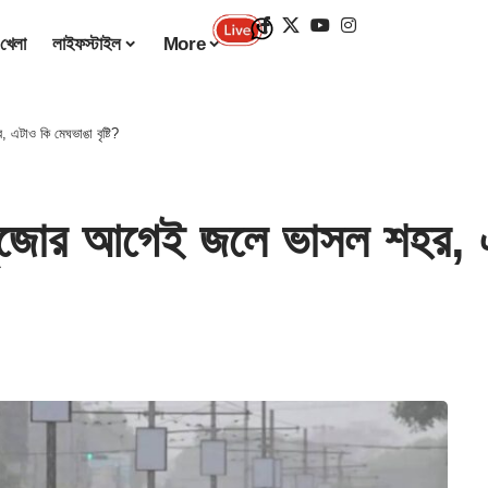
খেলা
লাইফস্টাইল
More
াও কি মেঘভাঙা বৃষ্টি?
 আগেই জলে ভাসল শহর, এটাও