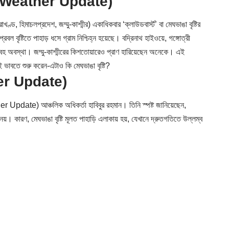
 ঘটনা (Weather Update)
 হিমাচলপ্রদেশ, জম্মু-কাশ্মীর) একাধিকবার ‘ক্লাউডবার্স্ট’ বা মেঘভাঙা বৃষ্টির
ল বৃষ্টিতে পাহাড় ধসে গ্রাম নিশ্চিহ্ন হয়েছে। বদ্রিনাথ হাইওয়ে, গঙ্গোত্রী
হ অবস্থা। জম্মু-কাশ্মীরের কিশতোয়ারেও প্রাণ হারিয়েছেন অনেকে। এই
ভাবতে শুরু করেন-এটাও কি মেঘভাঙা বৃষ্টি?
ther Update)
 Update) আঞ্চলিক অধিকর্তা হাবিবুর রহমান। তিনি স্পষ্ট জানিয়েছেন,
়। কারণ, মেঘভাঙা বৃষ্টি মূলত পাহাড়ি এলাকায় হয়, যেখানে দ্রুতগতিতে উল্লম্ব