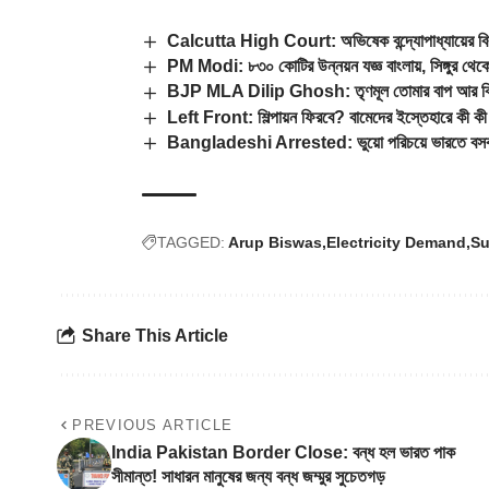
Calcutta High Court: অভিষেক বন্দ্যোপাধ্যায়ের বিরুদ্
PM Modi: ৮৩০ কোটির উন্নয়ন যজ্ঞ বাংলায়, সিঙ্গুর থেকে
BJP MLA Dilip Ghosh: তৃণমূল তোমার বাপ আর বিজে
Left Front: শিল্পায়ন ফিরবে? বামেদের ইস্তেহারে কী কী প
Bangladeshi Arrested: ভুয়ো পরিচয়ে ভারতে বসবাস, পু
TAGGED:
Arup Biswas
Electricity Demand
Su
Share This Article
PREVIOUS ARTICLE
India Pakistan Border Close: বন্ধ হল ভারত পাক
সীমান্ত! সাধারন মানুষের জন্য বন্ধ জম্মুর সুচেতগড়