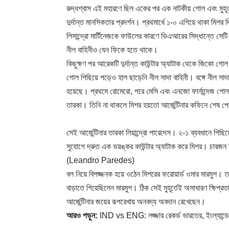
রুদ্ধশ্বাস এই মহারণে ছিল একের পর এক নাটকীয় গোল এবং মুহূর্ত, 
দুর্দান্ত মানসিকতার প্রদর্শন। প্রথমার্ধে ১-০ এগিয়ে থাকা ম
লিসান্দ্রো মার্টিনেজকে ফাউলের কারণে ভিএআরের সিদ্ধান্তে সে
নীল বাহিনীও যেন ফিকে হতে থাকে।
কিছুক্ষণ পর আরেকটি দুর্দান্ত কাউন্টার অ্যাটাক থেকে জিক
গোল পিছিয়ে পড়েও হাল ছাড়েনি নীল সাদা বাহিনী। বঙ্গে নীল সাদার 
হয়েছে। প্রথমে রোমেরো, পরে মেসি এবং এনজো ফার্নান্দেজ গো
তারকা। তিনি না থাকলে মিশর হয়তো আর্জেন্টিনার কফিনে শেষ পে
সেই আর্জেন্টিনার তারকা লিয়ান্দ্রো পারেদেস। ২-১ ব্যবধানে পি
সুযোগে দ্রুত এক ভয়ঙ্কর কাউন্টার অ্যাটাক করে মিশর। চারজন 
(Leandro Paredes)
বল নিয়ে বিপজ্জনক হয়ে ওঠেন মিশরের ফরোয়ার্ড ওমার মারমুশ। তার 
বাড়াতে গিয়েছিলেন মারমুশ। ঠিক সেই মুহূর্তেই অসাধারণ ক্ষিপ্
আর্জেন্টিনার জয়ের রূপরেখায় অনবদ্য অবদান রেখেছেন।
আরও পড়ুন:
IND vs ENG: লজ্জার রেকর্ড ভারতের, ইংল্যান্ডের ব