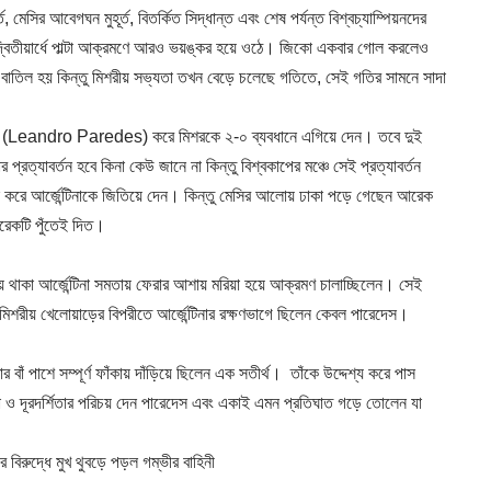
মেসির আবেগঘন মুহূর্ত, বিতর্কিত সিদ্ধান্ত এবং শেষ পর্যন্ত বিশ্বচ্যাম্পিয়নদের
িশর দ্বিতীয়ার্ধে পাল্টা আক্রমণে আরও ভয়ঙ্কর হয়ে ওঠে। জিকো একবার গোল করলেও
টি বাতিল হয় কিন্তু মিশরীয় সভ্যতা তখন বেড়ে চলেছে গতিতে, সেই গতির সামনে সাদা
ো গোল (Leandro Paredes) করে মিশরকে ২-০ ব্যবধানে এগিয়ে দেন। তবে দুই
প্রত্যাবর্তন হবে কিনা কেউ জানে না কিন্তু বিশ্বকাপের মঞ্চে সেই প্রত্যাবর্তন
ল করে আর্জেন্টিনাকে জিতিয়ে দেন। কিন্তু মেসির আলোয় ঢাকা পড়ে গেছেন আরেক
রেকটি পুঁতেই দিত।
ছিয়ে থাকা আর্জেন্টিনা সমতায় ফেরার আশায় মরিয়া হয়ে আক্রমণ চালাচ্ছিলেন। সেই
মিশরীয় খেলোয়াড়ের বিপরীতে আর্জেন্টিনার রক্ষণভাগে ছিলেন কেবল পারেদেস।
বাঁ পাশে সম্পূর্ণ ফাঁকায় দাঁড়িয়ে ছিলেন এক সতীর্থ। তাঁকে উদ্দেশ্য করে পাস
রতা ও দূরদর্শিতার পরিচয় দেন পারেদেস এবং একাই এমন প্রতিঘাত গড়ে তোলেন যা
িরুদ্ধে মুখ থুবড়ে পড়ল গম্ভীর বাহিনী