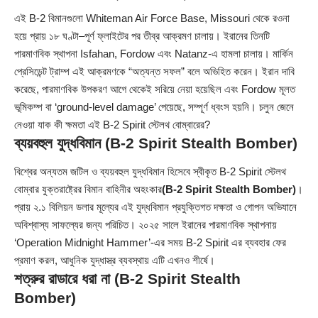
এই B‑2 বিমানগুলো Whiteman Air Force Base, Missouri থেকে রওনা
হয়ে প্রায় ১৮ ঘণ্টা–পূর্ণ ফ্লাইটের পর তীব্র আক্রমণ চালায়। ইরানের তিনটি
পারমাণবিক স্থাপনা Isfahan, Fordow এবং Natanz-এ হামলা চালায়। মার্কিন
প্রেসিডেন্ট ট্রাম্প এই আক্রমণকে “অত্যন্ত সফল” বলে অভিহিত করেন। ইরান দাবি
করেছে, পারমাণবিক উপকরণ আগে থেকেই সরিয়ে নেয়া হয়েছিল এবং Fordow মূলত
ভূমিকম্প বা ‘ground-level damage’ পেয়েছে, সম্পূর্ণ ধ্বংস হয়নি। চলুন জেনে
নেওয়া যাক কী ক্ষমতা এই B‑2 Spirit স্টেলথ বোম্বারের?
ব্যয়বহুল যুদ্ধবিমান (B-2 Spirit Stealth Bomber)
বিশ্বের অন্যতম জটিল ও ব্যয়বহুল যুদ্ধবিমান হিসেবে স্বীকৃত B‑2 Spirit স্টেলথ
বোম্বার যুক্তরাষ্ট্রের বিমান বাহিনীর অহংকার
(B-2 Spirit Stealth Bomber)
।
প্রায় ২.১ বিলিয়ন ডলার মূল্যের এই যুদ্ধবিমান প্রযুক্তিগত দক্ষতা ও গোপন অভিযানে
অবিশ্বাস্য সাফল্যের জন্য পরিচিত। ২০২৫ সালে ইরানের পারমাণবিক স্থাপনায়
‘Operation Midnight Hammer’-এর সময় B‑2 Spirit এর ব্যবহার ফের
প্রমাণ করল, আধুনিক যুদ্ধাস্ত্র ব্যবস্থায় এটি এখনও শীর্ষে।
শত্রুর রাডারে ধরা না (B-2 Spirit Stealth
Bomber)