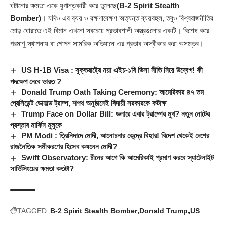
ঘটানোর ক্ষমতা একে যুগান্তকারী করে তুলেছে
(B-2 Spirit Stealth
Bomber)
। যদিও এর ব্যয় ও রক্ষণাবেক্ষণ অত্যন্ত ব্যয়বহুল, তবুও বিশ্বরাজনীতির
মোড় ঘোরাতে এই বিমান এখনো সবচেয়ে প্রভাবশালী অস্ত্রগুলোর একটি। বিশেষ করে
পরমাণু স্থাপনায় বা গোপন সামরিক অভিযানে এর প্রভাব অস্বীকার করা অসম্ভব।
US H-1B Visa : যুক্তরাষ্ট্রে নয়া এইচ-১বি ভিসা নীতি নিয়ে উদ্বেগ! কী
পদক্ষেপ নেবে ভারত ?
Donald Trump Oath Taking Ceremony: আমেরিকার ৪৭ তম
প্রেসিডেন্ট ডোনাল্ড ট্রাম্প, শপথ অনুষ্ঠানেই বিদায়ী সরকারকে কটাক্ষ
Trump Face on Dollar Bill: ডলারে এবার ট্রাম্পের মুখ? নতুন নোটের
প্রস্তাব মার্কিন মুলুকে
PM Modi : ত্রিনিদাদে মোদী, আলোচনার কেন্দ্রে বিহার! বিদেশ থেকেই দেশের
রাজনৈতিক সমীকরণের হিসেব কষলেন মোদী?
Swift Observatory: চীনের আগে কি আমেরিকাই প্রমাণ করবে স্যাটেলাইট
সার্ভিসিংয়ের ক্ষমতা কতটা?
TAGGED:
B-2 Spirit Stealth Bomber
Donald Trump
US