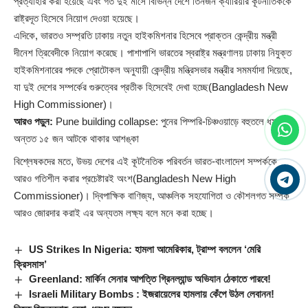
প্রত্যাহার করা হয়েছে এবং গত দুই মাসে বিভিন্ন দেশে তিনজন ক্যারিয়ার কূটনীতিককে
রাষ্ট্রদূত হিসেবে নিয়োগ দেওয়া হয়েছে।
এদিকে, ভারতও সম্প্রতি ঢাকায় নতুন হাইকমিশনার হিসেবে প্রাক্তন কেন্দ্রীয় মন্ত্রী
দীনেশ ত্রিবেদীকে নিয়োগ করেছে। পাশাপাশি ভারতের স্বরাষ্ট্র মন্ত্রণালয় ঢাকায় নিযুক্ত
হাইকমিশনারের পদকে প্রোটোকল অনুযায়ী কেন্দ্রীয় মন্ত্রিসভার মন্ত্রীর সমমর্যাদা দিয়েছে,
যা দুই দেশের সম্পর্কের গুরুত্বের প্রতীক হিসেবেই দেখা হচ্ছে(Bangladesh New
High Commissioner)।
আরও পড়ুন:
Pune building collapse: পুনের পিম্পরি-চিঞ্চওয়াড়ে বহুতলে ধস,
অন্তত ১৫ জন আটকে থাকার আশঙ্কা
বিশ্লেষকদের মতে, উভয় দেশের এই কূটনৈতিক পরিবর্তন ভারত-বাংলাদেশ সম্পর্ককে
আরও গতিশীল করার প্রচেষ্টারই অংশ(Bangladesh New High
Commissioner)। দ্বিপাক্ষিক বাণিজ্য, আঞ্চলিক সহযোগিতা ও কৌশলগত সম্পর্ক
আরও জোরদার করাই এর অন্যতম লক্ষ্য বলে মনে করা হচ্ছে।
US Strikes In Nigeria: হামলা আমেরিকার, ট্রাম্প বললেন ‘মেরি
ক্রিসমাস’
Greenland: মার্কিন সেনার আপত্তি গ্রিনল্যান্ড অভিযান ঠেকাতে পারবে!
Israeli Military Bombs : ইজরায়েলের হামলায় কেঁপে উঠল লেবানন!