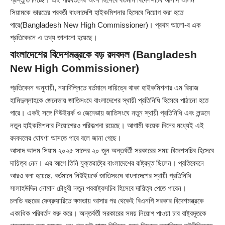
সিয়ামকে ভারতের পরবর্তী বাংলাদেশি হাইকমিশনার হিসেবে নিয়োগ করা হতে
পারে(Bangladesh New High Commissioner)। প্রথম আলো-র এক
প্রতিবেদনে এ তথ্য জানানো হয়েছে।
বাংলাদেশের বিদেশমন্ত্রকে বড় রদবদল (Bangladesh
New High Commissioner)
প্রতিবেদন অনুযায়ী, নয়াদিল্লিতে বর্তমানে দায়িত্বে থাকা হাইকমিশনার এম রিয়াজ
হামিদুল্লাহকে জেনেভায় জাতিসংঘে বাংলাদেশের স্থায়ী প্রতিনিধি হিসেবে পাঠানো হতে
পারে। একই সঙ্গে নিউইয়র্ক ও জেনেভায় জাতিসংঘে নতুন স্থায়ী প্রতিনিধি এবং লন্ডনে
নতুন হাইকমিশনার নিয়োগেরও পরিকল্পনা রয়েছে। আগামী কয়েক দিনের মধ্যেই এই
রদবদলের ঘোষণা আসতে পারে বলে জানা গেছে।
আসাদ আলম সিয়াম ২০২৫ সালের ২০ জুন অন্তর্বর্তী সরকারের সময় বিদেশসচিব হিসেবে
দায়িত্ব নেন। এর আগে তিনি যুক্তরাষ্ট্রে বাংলাদেশের রাষ্ট্রদূত ছিলেন। প্রতিবেদনে
আরও বলা হয়েছে, বর্তমানে নিউইয়র্কে জাতিসংঘে বাংলাদেশের স্থায়ী প্রতিনিধি
সালাহউদ্দিন নোমান চৌধুরী নতুন পররাষ্ট্রসচিব হিসেবে দায়িত্ব পেতে পারেন।
চলতি বছরের ফেব্রুয়ারিতে ক্ষমতায় আসার পর থেকেই বিএনপি সরকার বিদেশমন্ত্রকে
একাধিক পরিবর্তন শুরু করে। অন্তর্বর্তী সরকারের সময় নিয়োগ পাওয়া চার রাষ্ট্রদূতকে