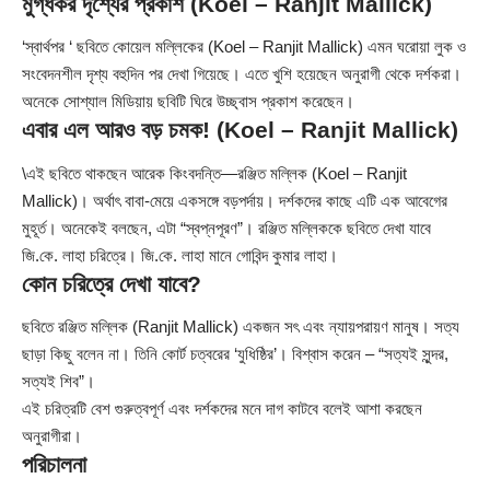
মুগ্ধকর দৃশ্যের প্রকাশ (Koel – Ranjit Mallick)
‘স্বার্থপর ‘ ছবিতে কোয়েল মল্লিকের (Koel – Ranjit Mallick) এমন ঘরোয়া লুক ও
সংবেদনশীল দৃশ্য বহুদিন পর দেখা গিয়েছে। এতে খুশি হয়েছেন অনুরাগী থেকে দর্শকরা।
অনেকে সোশ্যাল মিডিয়ায় ছবিটি ঘিরে উচ্ছ্বাস প্রকাশ করেছেন।
এবার এল আরও বড় চমক! (Koel – Ranjit Mallick)
\এই ছবিতে থাকছেন আরেক কিংবদন্তি—রঞ্জিত মল্লিক (
Koel
– Ranjit
Mallick)। অর্থাৎ বাবা-মেয়ে একসঙ্গে বড়পর্দায়। দর্শকদের কাছে এটি এক আবেগের
মুহূর্ত। অনেকেই বলছেন, এটা “স্বপ্নপূরণ”। রঞ্জিত মল্লিককে ছবিতে দেখা যাবে
জি.কে. লাহা চরিত্রে। জি.কে. লাহা মানে গোবিন্দ কুমার লাহা।
কোন চরিত্রে দেখা যাবে?
ছবিতে রঞ্জিত মল্লিক (Ranjit Mallick) একজন সৎ এবং ন্যায়পরায়ণ মানুষ। সত্য
ছাড়া কিছু বলেন না। তিনি কোর্ট চত্বরের ‘যুধিষ্ঠির’। বিশ্বাস করেন – “সত্যই সুন্দর,
সত্যই শিব”।
এই চরিত্রটি বেশ গুরুত্বপূর্ণ এবং দর্শকদের মনে দাগ কাটবে বলেই আশা করছেন
অনুরাগীরা।
পরিচালনা