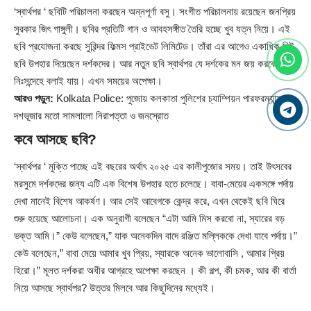
‘স্বার্থপর ‘ ছবিটি পরিচালনা করছেন অন্নপূর্ণা বসু। সংগীত পরিচালনায় রয়েছেন জনপ্রিয়
সুরকার জিৎ গাঙ্গুলী। ছবির প্রতিটি গান ও আবহসঙ্গীত তৈরি হচ্ছে খুব যত্ন নিয়ে। এই
ছবি প্রযোজনা করছে সুরিন্দর ফিল্মস প্রাইভেট লিমিটেড। তাঁরা এর আগেও একাধিক হিট
ছবি উপহার দিয়েছেন দর্শকদের। আর নতুন ছবি স্বার্থপর যে দর্শকের মন জয় করবে, তা
নিঃসন্দেহে বলাই যায়। এখন সময়ের অপেক্ষা।
আরও পড়ুন:
Kolkata Police: পুজোয় কলকাতা পুলিশের চ্যাম্পিয়ন পারফরম্যান্স,
দশভূজার মতো সামলালো নিরাপত্তা ও জনস্রোত
কবে আসছে ছবি?
‘স্বার্থপর ‘ মুক্তি পাচ্ছে এই বছরের অর্থাৎ ২০২৫ এর কালীপুজোর সময়। তাই উৎসবের
মরসুমে দর্শকদের জন্য এটি এক বিশেষ উপহার হতে চলেছে। বাবা-মেয়ের একসঙ্গে পর্দায়
দেখা মানেই বিশেষ আকর্ষণ। আর সেই আবেগকে কেন্দ্র করে, এখন থেকেই ছবি ঘিরে
শুরু হয়েছে আলোচনা। এক অনুরাগী বলেছেন “এটা আমি মিস করবো না, স্যারের বড়
ভক্ত আমি।” কেউ বলেছেন,” যাক অনেকদিন বাদে রঞ্জিত মল্লিককে দেখা যাবে পর্দায়।”
কেউ বলেছেন,” বাবা মেয়ে আমার খুব প্রিয়, স্যারকে অনেক ভালোবাসি , আমার প্রিয়
হিরো।” মূলত দর্শকরা অধীর আগ্রহে অপেক্ষা করছেন । কী গল্প, কী চমক, আর কী বার্তা
নিয়ে আসছে স্বার্থপর? উত্তর মিলবে আর কিছুদিনের মধ্যেই।