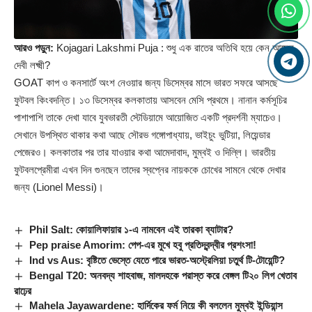
আরও পড়ুন:
Kojagari Lakshmi Puja : শুধু এক রাতের অতিথি হয়ে কেন আসেন
দেবী লক্ষ্মী?
GOAT কাপ ও কনসার্টে অংশ নেওয়ার জন্য ডিসেম্বর মাসে ভারত সফরে আসছে
ফুটবল কিংবদন্তি। ১৩ ডিসেম্বর কলকাতায় আসবেন মেসি প্রথমে। নানান কর্মসূচির
পাশাপাশি তাকে দেখা যাবে যুবভারতী স্টেডিয়ামে আয়োজিত একটি প্রদর্শনী ম্যাচেও।
সেখানে উপস্থিত থাকার কথা আছে সৌরভ গঙ্গোপাধ্যায়, ভাইচুং ভুটিয়া, লিয়েন্ডার
পেজেরও। কলকাতার পর তার যাওয়ার কথা আমেদাবাদ, মুম্বই ও দিল্লি। ভারতীয়
ফুটবলপ্রেমীরা এখন দিন গুনছেন তাদের স্বপ্নের নায়ককে চোখের সামনে থেকে দেখার
জন্য (
Lionel Messi
)।
Phil Salt: কোয়ালিফায়ার ১-এ নামবেন এই তারকা ব্যাটার?
Pep praise Amorim: পেপ-এর মুখে হবু প্রতিদ্বন্দ্বীর প্রশংসা!
Ind vs Aus: বৃষ্টিতে ভেস্তে যেতে পারে ভারত-অস্ট্রেলিয়া চতুর্থ টি-টোয়েন্টি?
Bengal T20: অনবদ্য শাহবাজ, মালদহকে পরাস্ত করে বেঙ্গল টি২০ লিগ খেতাব
রাঢ়ের
Mahela Jayawardene: হার্দিকের ফর্ম নিয়ে কী বললেন মুম্বই ইন্ডিয়ান্স