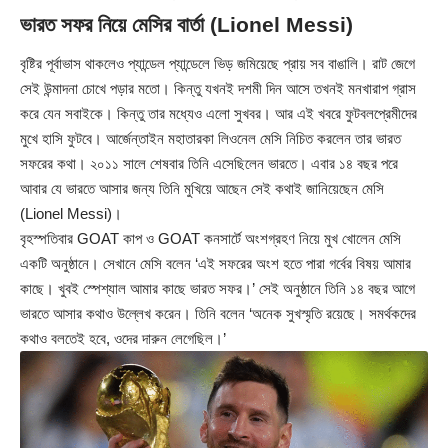
ভারত সফর নিয়ে মেসির বার্তা (Lionel Messi)
বৃষ্টির পূর্বাভাস থাকলেও প্যান্ডেল প্যান্ডেলে ভিড় জমিয়েছে প্রায় সব বাঙালি। রাট জেগে
সেই উন্মাদনা চোখে পড়ার মতো। কিন্তু যখনই দশমী দিন আসে তখনই মনখারাপ গ্রাস
করে যেন সবাইকে। কিন্তু তার মধ্যেও এলো সুখবর। আর এই খবরে ফুটবলপ্রেমীদের
মুখে হাসি ফুটবে। আর্জেন্তাইন মহাতারকা লিওনেল মেসি নিচিত করলেন তার ভারত
সফরের কথা। ২০১১ সালে শেষবার তিনি এসেছিলেন ভারতে। এবার ১৪ বছর পরে
আবার যে ভারতে আসার জন্য তিনি মুখিয়ে আছেন সেই কথাই জানিয়েছেন মেসি
(Lionel Messi)।
বৃহস্পতিবার GOAT কাপ ও GOAT কনসার্টে অংশগ্রহণ নিয়ে মুখ খোলেন মেসি
একটি অনুষ্ঠানে। সেখানে মেসি বলেন ‘এই সফরের অংশ হতে পারা গর্বের বিষয় আমার
কাছে। খুবই স্পেশ্যাল আমার কাছে ভারত সফর।’ সেই অনুষ্ঠানে তিনি ১৪ বছর আগে
ভারতে আসার কথাও উল্লেখ করেন। তিনি বলেন ‘অনেক সুখস্মৃতি রয়েছে। সমর্থকদের
কথাও বলতেই হবে, ওদের দারুন লেগেছিল।’