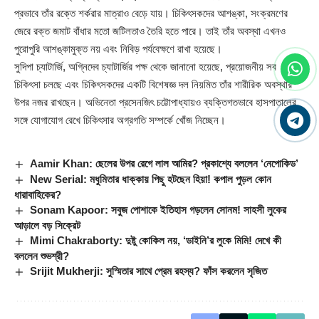
প্রভাবে তাঁর রক্তে শর্করার মাত্রাও বেড়ে যায়। চিকিৎসকদের আশঙ্কা, সংক্রমণের
জেরে রক্ত জমাট বাঁধার মতো জটিলতাও তৈরি হতে পারে। তাই তাঁর অবস্থা এখনও
পুরোপুরি আশঙ্কামুক্ত নয় এবং নিবিড় পর্যবেক্ষণে রাখা হয়েছে।
সুদিপা চ্যাটার্জি, অগ্নিদেব চ্যাটার্জির পক্ষ থেকে জানানো হয়েছে, প্রয়োজনীয় সব
চিকিৎসা চলছে এবং চিকিৎসকদের একটি বিশেষজ্ঞ দল নিয়মিত তাঁর শারীরিক অবস্থার
উপর নজর রাখছেন। অভিনেতা প্রসেনজিৎ চট্টোপাধ্যায়ও ব্যক্তিগতভাবে হাসপাতালের
সঙ্গে যোগাযোগ রেখে চিকিৎসার অগ্রগতি সম্পর্কে খোঁজ নিচ্ছেন।
Aamir Khan: ছেলের উপর রেগে লাল আমির? প্রকাশ্যে বললেন ‘নেপোকিড’
New Serial: মধুমিতার ধাক্কায় পিছু হটছেন হিয়া! কপাল পুড়ল কোন
ধারাবাহিকের?
Sonam Kapoor: সবুজ পোশাকে ইতিহাস গড়লেন সোনম! সাহসী লুকের
আড়ালে বড় সিক্রেট
Mimi Chakraborty: দুষ্টু কোকিল নয়, ‘ডাইনি’র লুকে মিমি! দেখে কী
বললেন শুভশ্রী?
Srijit Mukherji: সুস্মিতার সাথে প্রেম রহস্য? ফাঁস করলেন সৃজিত