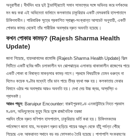
অনুরাগীরা। দীর্ঘদিন ধরে দুই ইন্ডাস্ট্রিতেই সমান সাফল্যের সঙ্গে অভিনয় করে দর্শকদের
মন জয় করা এই অভিনেতা বর্তমানে কলকাতার ঢাকুরিয়ার একটি বেসরকারি হাসপাতালে
চিকিৎসাধীন। পারিবারিক সূত্রে প্রকাশিত স্বাস্থ্য-সংক্রান্ত আপডেট অনুযায়ী, একটি
পোকার কামড় থেকেই তাঁর শারীরিক অবস্থার দ্রুত অবনতি হয়েছে।
কখন পোকার কামড়? (Rajesh Sharma Health
Update)
জানা গিয়েছে, হায়দরাবাদের রামোজি (Rajesh Sharma Health Update) ফিল্ম
সিটিতে একটি ছবির শুটিং চলাকালীন ঘন ঝোপঝাড়ের এলাকায় থাকাকালীন রাজেশের পায়ে
একটি পোকা বা বিষাক্ত মাকড়সার কামড় লাগে। প্রথমে বিষয়টিকে তেমন গুরুত্ব না
দিলেও কয়েক ঘণ্টার মধ্যেই তাঁর ডান পায়ে তীব্র ব্যথা শুরু হয়। কলকাতায় ফেরার
বিমানে ওঠার পর অবস্থার আরও অবনতি হয়। দেখা দেয় উচ্চ জ্বর, অস্বস্তি ও
শ্বাসকষ্ট।
আরও পড়ুন:
Baruipur Encounter: বারুইপুরকাণ্ডে এনকাউন্টারে নিহত প্রভাস
মণ্ডল, অভিযুক্তের মৃত্যু ঘিরে তুঙ্গে রাজনৈতিক তরজা
পরদিন তাঁকে দ্রুত মণিপাল হাসপাতাল, ঢাকুরিয়ায় ভর্তি করা হয়। চিকিৎসকদের
পর্যবেক্ষণে জানা যায়, সংক্রমণ দ্রুত ছড়িয়ে পায়ের আঙুল থেকে হাঁটু পর্যন্ত পৌঁছে
গিয়েছে এবং আক্রান্ত স্থানে বড় বড় ফোসকাও তৈরি হয়েছে। পাশাপাশি সংক্রমণের