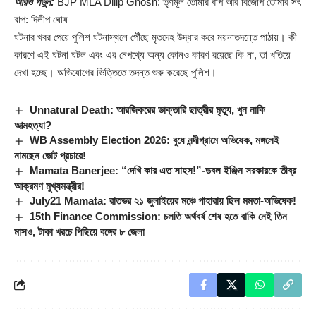
আরও পড়ুন:
BJP MLA Dilip Ghosh: তৃণমূল তোমার বাপ আর বিজেপি তোমার সৎ
বাপ: দিলীপ ঘোষ
ঘটনার খবর পেয়ে পুলিশ ঘটনাস্থলে পৌঁছে মৃতদেহ উদ্ধার করে ময়নাতদন্তে পাঠায়। কী
কারণে এই ঘটনা ঘটল এবং এর নেপথ্যে অন্য কোনও কারণ রয়েছে কি না, তা খতিয়ে
দেখা হচ্ছে। অভিযোগের ভিত্তিতে তদন্ত শুরু করেছে পুলিশ।
Unnatural Death: আরজিকরের ডাক্তারি ছাত্রীর মৃত্যু, খুন নাকি
আত্মহত্যা?
WB Assembly Election 2026: বুধে নন্দীগ্রামে অভিষেক, মঙ্গলেই
নামছেন ভোট প্রচারে!
Mamata Banerjee: “দেখি কার এত সাহস!”-ডবল ইঞ্জিন সরকারকে তীব্র
আক্রমণ মুখ্যমন্ত্রীর!
July21 Mamata: রাতভর ২১ জুলাইয়ের মঞ্চে পাহারায় ছিল মমতা-অভিষেক!
15th Finance Commission: চলতি অর্থবর্ষ শেষ হতে বাকি নেই তিন
মাসও, টাকা খরচে পিছিয়ে বঙ্গের ৮ জেলা