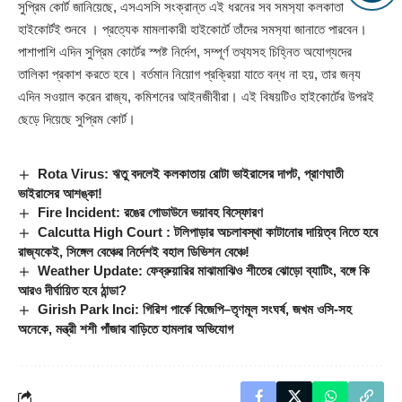
সুপ্রিম কোর্ট জানিয়েছে, এসএসসি সংক্রান্ত এই ধরনের সব সমস‍্যা কলকাতা
হাইকোর্টই শুনবে । প্রত্যেক মামলাকারী হাইকোর্টে তাঁদের সম‍স‍্যা জানাতে পারবেন।
পাশাপাশি এদিন সুপ্রিম কোর্টের স্পষ্ট নির্দেশ, সম্পূর্ণ তথ‍্যসহ চিহ্নিত অযোগ্যদের
তালিকা প্রকাশ করতে হবে। বর্তমান নিয়োগ প্রক্রিয়া যাতে বন্ধ না হয়, তার জন‍্য
এদিন সওয়াল করেন রাজ্য, কমিশনের আইনজীবীরা। এই বিষয়টিও হাইকোর্টের উপরই
ছেড়ে দিয়েছে সুপ্রিম কোর্ট।
Rota Virus: ঋতু বদলেই কলকাতায় রোটা ভাইরাসের দাপট, প্রাণঘাতী
ভাইরাসের আশঙ্কা!
Fire Incident: রঙের গোডাউনে ভয়াবহ বিস্ফোরণ
Calcutta High Court : টলিপাড়ার অচলাবস্থা কাটানোর দায়িত্ব নিতে হবে
রাজ্যকেই, সিঙ্গেল বেঞ্চের নির্দেশই বহাল ডিভিশন বেঞ্চে!
Weather Update: ফেব্রুয়ারির মাঝামাঝিও শীতের ঝোড়ো ব্যাটিং, বঙ্গে কি
আরও দীর্ঘায়িত হবে ঠান্ডা?
Girish Park Inci: গিরিশ পার্কে বিজেপি–তৃণমূল সংঘর্ষ, জখম ওসি-সহ
অনেকে, মন্ত্রী শশী পাঁজার বাড়িতে হামলার অভিযোগ