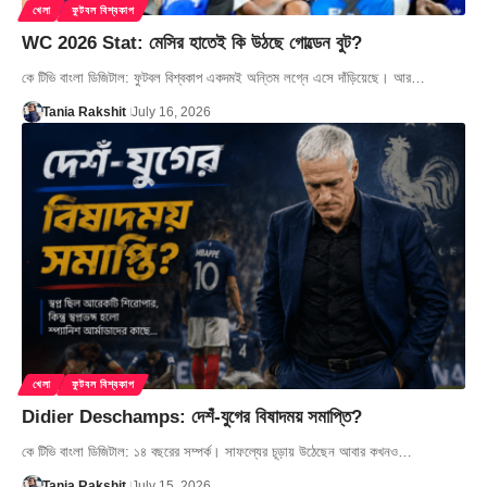
খেলা
ফুটবল বিশ্বকাপ
WC 2026 Stat: মেসির হাতেই কি উঠছে গোল্ডেন বুট?
কে টিভি বাংলা ডিজিটাল: ফুটবল বিশ্বকাপ একদমই অন্তিম লগ্নে এসে দাঁড়িয়েছে। আর…
Tania Rakshit
July 16, 2026
খেলা
ফুটবল বিশ্বকাপ
Didier Deschamps: দেশঁ-যুগের বিষাদময় সমাপ্তি?
কে টিভি বাংলা ডিজিটাল: ১৪ বছরের সম্পর্ক। সাফল্যের চূড়ায় উঠেছেন আবার কখনও…
Tania Rakshit
July 15, 2026