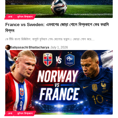
খেলা
ফুটবল বিশ্বকাপ
France vs Sweden: এমবাপের জোড়া গোলে বিশ্বকাপে ফের ফরাসি
বিপ্লব
কে টিভি বাংলা ডিজিটাল: দাপুটে ফুটবলে শেষ ষোলোয় ফ্রান্স। জোড়া গোল করে…
Sabyasachi Bhattacharya
July 1, 2026
খেলা
ফুটবল বিশ্বকাপ