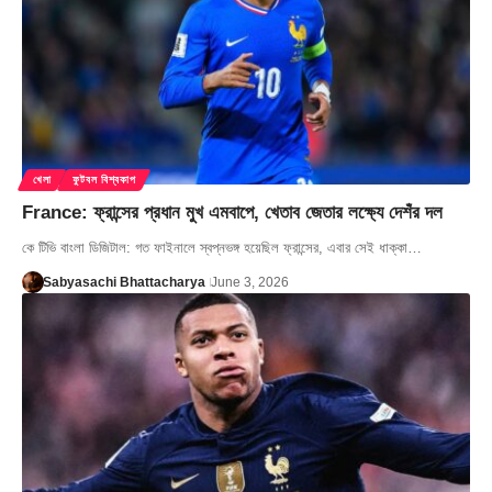
খেলা
ফুটবল বিশ্বকাপ
France: ফ্রান্সের প্রধান মুখ এমবাপে, খেতাব জেতার লক্ষ্যে দেশঁর দল
কে টিভি বাংলা ডিজিটাল: গত ফাইনালে স্বপ্নভঙ্গ হয়েছিল ফ্রান্সের, এবার সেই ধাক্কা…
Sabyasachi Bhattacharya
June 3, 2026