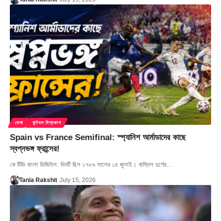
খেলা
ফুটবল বিশ্বকাপ
Spain vs France Semifinal: স্প্যানিশ আর্মাডাদের কাছে
স্বপ্নভঙ্গ ফ্রান্সের!
কে টিভি বাংলা ডিজিটাল: দিনটি ছিল ১৭৮৯ সালের ১৪ জুলাই। বাস্তিল দুর্গের…
Tania Rakshit
July 15, 2026