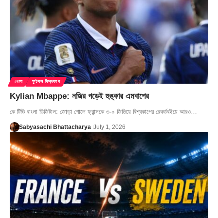
খেলা
ফুটবল বিশ্বকাপ
Kylian Mbappe: নজির গড়েই হুঙ্কার এমবাপের
কে টিভি বাংলা ডিজিটাল: জোড়া গোলে ফ্রান্সকে ৩-০ জিতিয়ে বিশ্বকাপের রেকর্ডবইয়ে আরও…
Sabyasachi Bhattacharya
July 1, 2026