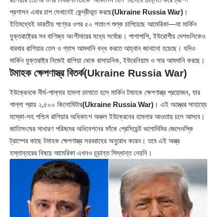
প্রশাসন এবার চাপ সেখানেই কেন্দ্রীভূত করছে
(Ukraine Russia War)
।
ইতিমধ্যেই ভারতীয় পণ্যের ওপর ৫০ শতাংশ শুল্ক চাপিয়েছে আমেরিকা—যা মার্কিন
যুক্তরাষ্ট্রের সব বাণিজ্য অংশীদারের মধ্যে সর্বোচ্চ। পাশাপাশি, ইউরোপীয় দেশগুলিকেও
বারবার রাশিয়ার তেল ও গ্যাস আমদানি বন্ধ করতে আহ্বান জানানো হয়েছে। যদিও
মার্কিন যুক্তরাষ্ট্র নিজেই রাশিয়া থেকে রাসায়নিক, ইউরেনিয়াম ও সার আমদানি করছে।
টমাহক ক্ষেপণাস্ত্র বিতর্ক
(Ukraine Russia War)
ইউক্রেনকে দীর্ঘ-পাল্লার হামলা চালাতে হলে মার্কিন টমাহক ক্ষেপণাস্ত্র প্রয়োজন, যার
পাল্লা প্রায় ২,৫০০ কিলোমিটার
(Ukraine Russia War)
। এই অস্ত্রের সাহায্যে
মস্কো-সহ পশ্চিম রাশিয়ার অধিকাংশ অঞ্চল ইউক্রেনের হামলার আওতায় চলে আসবে।
জাতিসংঘের সাধারণ পরিষদের অধিবেশনের ফাঁকে প্রেসিডেন্ট ভলোদিমির জেলেনস্কি
ট্রাম্পের কাছে টমাহক ক্ষেপণাস্ত্র সরবরাহের অনুরোধ করেন। তবে এই অস্ত্র
হস্তান্তরের বিষয়ে আমেরিকা এখনও চূড়ান্ত সিদ্ধান্ত নেয়নি।