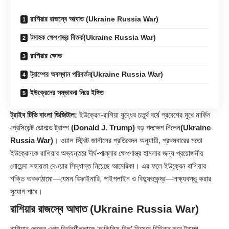
রাশিয়ার রাজস্বে আঘাত (Ukraine Russia War)
টমাহক ক্ষেপণাস্ত্র বিতর্ক(Ukraine Russia War)
রাশিয়ার ক্ষোভ
ট্রাম্পের অবস্থান পরিবর্তন(Ukraine Russia War)
ইউক্রেনের সম্ভাবনা নিয়ে ইঙ্গিত
ট্রাইব টিভি বাংলা ডিজিটাল:
ইউক্রেন-রাশিয়া যুদ্ধের চতুর্থ বর্ষে প্রবেশের মুখে মার্কিন
প্রেসিডেন্ট ডোনাল্ড ট্রাম্প
(Donald J. Trump)
বড় পদক্ষেপ নিলেন
(Ukraine
Russia War)
। ওয়াল স্ট্রিট জার্নালের প্রতিবেদন অনুযায়ী, প্রথমবারের মতো
ইউক্রেনকে রাশিয়ার অভ্যন্তরে দীর্ঘ-পাল্লার ক্ষেপণাস্ত্র হামলার জন্য প্রয়োজনীয়
গোয়েন্দা সহায়তা দেওয়ার সিদ্ধান্ত নিয়েছে আমেরিকা। এর ফলে ইউক্রেন রাশিয়ার
শক্তি অবকাঠামো—যেমন রিফাইনারি, পাইপলাইন ও বিদ্যুৎকেন্দ্র—লক্ষ্যবস্তু করার
সুযোগ পাবে।
রাশিয়ার রাজস্বে আঘাত
(Ukraine Russia War)
রাশিয়ার তেলের ওপর নির্ভরশীলতাকে ‘অকিলিস হিল’ হিসেবে চিহ্নিত করে ট্রাম্প