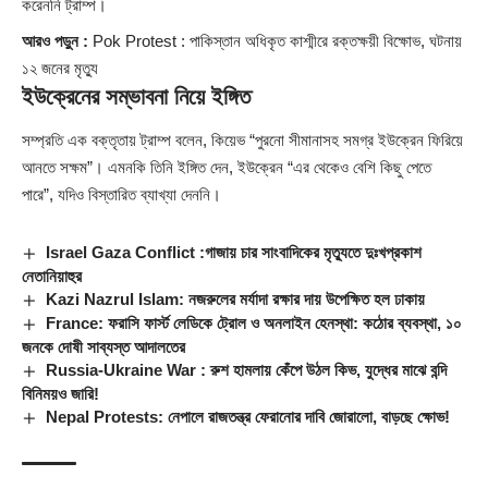
করেননি ট্রাম্প।
আরও পড়ুন :
Pok Protest : পাকিস্তান অধিকৃত কাশ্মীরে রক্তক্ষয়ী বিক্ষোভ, ঘটনায়
১২ জনের মৃত্যু
ইউক্রেনের সম্ভাবনা নিয়ে ইঙ্গিত
সম্প্রতি এক বক্তৃতায় ট্রাম্প বলেন, কিয়েভ “পুরনো সীমানাসহ সমগ্র ইউক্রেন ফিরিয়ে
আনতে সক্ষম”। এমনকি তিনি ইঙ্গিত দেন, ইউক্রেন “এর থেকেও বেশি কিছু পেতে
পারে”, যদিও বিস্তারিত ব্যাখ্যা দেননি।
Israel Gaza Conflict :গাজায় চার সাংবাদিকের মৃত্যুতে দুঃখপ্রকাশ
নেতানিয়াহুর
Kazi Nazrul Islam: নজরুলের মর্যাদা রক্ষার দায় উপেক্ষিত হল ঢাকায়
France: ফরাসি ফার্স্ট লেডিকে ট্রোল ও অনলাইন হেনস্থা: কঠোর ব্যবস্থা, ১০
জনকে দোষী সাব্যস্ত আদালতের
Russia-Ukraine War : রুশ হামলায় কেঁপে উঠল কিভ, যুদ্ধের মাঝে বন্দি
বিনিময়ও জারি!
Nepal Protests: নেপালে রাজতন্ত্র ফেরানোর দাবি জোরালো, বাড়ছে ক্ষোভ!