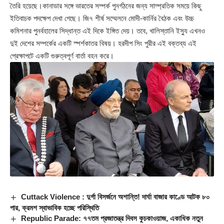
তৈরি হয়েছে।কানাডার সঙ্গে ভারতের সম্পর্ক পুনর্গঠনের জন্য সাম্প্রতিক সময়ে কিছু
ইতিবাচক পদক্ষেপ দেখা গেছে। জি৭ শীর্ষ সম্মেলনে মোদী-কার্নির বৈঠক এবং উচ্চ
কমিশনার পুনর্বহালের সিদ্ধান্ত এই দিকে ইঙ্গিত দেয়। তবে, খালিস্তানি ইস্যু এখনও
দুই দেশের সম্পর্কের একটি স্পর্শকাতর বিষয়। হরদীপ সিং পুরীর এই বক্তব্য এই
প্রেক্ষাপটে একটি গুরুত্বপূর্ণ বার্তা বহন করে।
Cuttack Violence : দুর্গা বিসর্জনে অশান্তি! দার্ঘা বাজার কাণ্ডে আটক ৮০
পার, ক্রমশ স্বাভাবিক হচ্ছে পরিস্থিতি
Republic Parade: ৭৭তম প্রজাতন্ত্র দিবস কুচকাওয়াজ, একাধিক নতুন