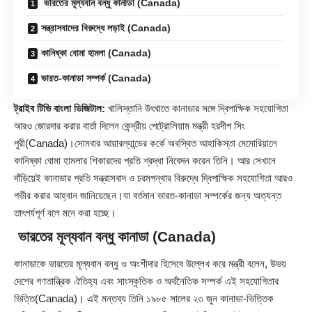
ভারতের মূল্যবান বন্ধু কানাডা (Canada)
সন্ত্রাসবাদের বিরুদ্ধে লড়াই (Canada)
কানিষ্কা বোমা হামলা (Canada)
ভারত-কানাডা সম্পর্ক (Canada)
ট্রাইব টিভি বাংলা ডিজিটাল:
খালিস্তানি উৎখাতে কানাডার সঙ্গে দ্বিপাক্ষিক সহযোগিতা
আরও জোরদার করার বার্তা দিলেন কেন্দ্রীয় পেট্রোলিয়াম মন্ত্রী হরদীপ সিং
পুরী(
Canada
)।সোমবার আয়ারল্যান্ডের কর্কে অবস্থিত আহাকিস্তা মেমোরিয়ালে
কানিষ্কা বোমা হামলার শিকারদের প্রতি শ্রদ্ধা নিবেদন করেন তিনি। আর সেখানে
দাঁড়িয়েই কানাডার প্রতি সন্ত্রাসবাদ ও চরমপন্থার বিরুদ্ধে দ্বিপাক্ষিক সহযোগিতা আরও
গভীর করার আহ্বান জানিয়েছেন।যা বর্তমান ভারত-কানাডা সম্পর্কের জন্য অত্যন্ত
তাৎপর্যপূর্ণ বলে মনে করা হচ্ছে।
ভারতের মূল্যবান বন্ধু কানাডা (Canada)
কানাডাকে ভারতের মূল্যবান বন্ধু ও অংশীদার হিসেবে উল্লেখ করে মন্ত্রী বলেন, উভয়
দেশের গণতান্ত্রিক ঐতিহ্য এবং সাংস্কৃতিক ও অর্থনৈতিক সম্পর্ক এই সহযোগিতার
ভিত্তি(Canada)। এই মন্তব্য তিনি ১৯৮৫ সালের ২৩ জুন কানাডা-ভিত্তিক