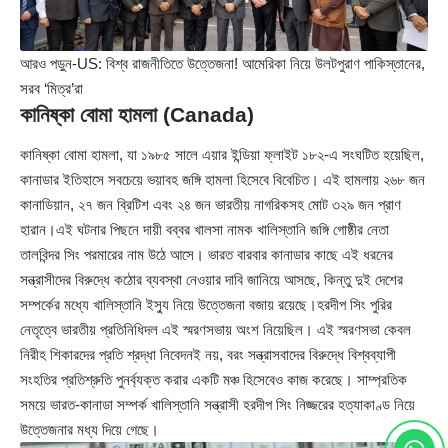
আরও পড়ুন-
US: বিশ্ব রাজনীতিতে উত্তেজনা! আমেরিকা নিয়ে উলটপুরাণ পাকিস্তানের,
সরব ‘মিত্র’রা
কানিষ্কা বোমা হামলা (Canada)
কানিষ্কা বোমা হামলা, যা ১৯৮৫ সালে এয়ার ইন্ডিয়া ফ্লাইট ১৮২-এ সংঘটিত হয়েছিল,
কানাডার ইতিহাসে সবচেয়ে ভয়াবহ জঙ্গি হামলা হিসেবে বিবেচিত। এই হামলায় ২৬৮ জন
কানাডিয়ান, ২৭ জন ব্রিটিশ এবং ২৪ জন ভারতীয় নাগরিকসহ মোট ৩২৯ জন প্রাণ
হারান।এই ঘটনার পিছনে দায়ী বব্বর খালসা নামক খালিস্তানি জঙ্গি গোষ্ঠীর নেতা
তালবিন্দর সিং পরমারের নাম উঠে আসে। ভারত বারবার কানাডার কাছে এই ধরনের
সন্ত্রাসীদের বিরুদ্ধে কঠোর ব্যবস্থা নেওয়ার দাবি জানিয়ে আসছে, কিন্তু দুই দেশের
সম্পর্কের মধ্যে খালিস্তানি ইস্যু নিয়ে উত্তেজনা বজায় রয়েছে।হরদীপ সিং পুরির
নেতৃত্বে ভারতীয় প্রতিনিধিদল এই স্মরণসভায় অংশ নিয়েছিল। এই স্মরণসভা কেবল
নিরীহ শিকারদের প্রতি শ্রদ্ধা নিবেদনই নয়, বরং সন্ত্রাসবাদের বিরুদ্ধে বিশ্বব্যাপী
সংহতির প্রতিশ্রুতি পুনর্ব্যক্ত করার একটি মঞ্চ হিসেবেও কাজ করেছে। সাম্প্রতিক
সময়ে ভারত-কানাডা সম্পর্ক খালিস্তানি সন্ত্রাসী হরদীপ সিং নিজ্জরের হত্যাকাণ্ড নিয়ে
উত্তেজনার মধ্য দিয়ে গেছে।