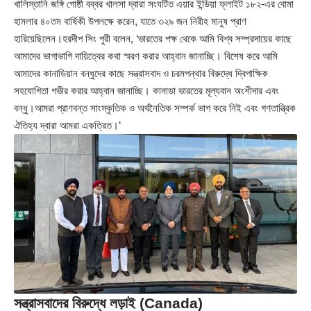
খালিস্তানি জঙ্গি গোষ্ঠী বব্বর খালসা দ্বারা সংঘটিত এয়ার ইন্ডিয়া ফ্লাইট ১৮২-এর বোমা
হামলার ৪০তম বার্ষিকী উপলক্ষে করেন, যাতে ৩২৯ জন নিরীহ মানুষ প্রাণ
হারিয়েছিলেন।হরদীপ সিং পুরী বলেন, ‘ভারতের পক্ষ থেকে আমি বিশ্ব সম্প্রদায়ের কাছে
আমাদের ভাগাভাগি দায়িত্বের কথা স্মরণ করার আহ্বান জানাচ্ছি। বিশেষ করে আমি
আমাদের কানাডিয়ান বন্ধুদের কাছে সন্ত্রাসবাদ ও চরমপন্থার বিরুদ্ধে দ্বিপাক্ষিক
সহযোগিতা গভীর করার আহ্বান জানাচ্ছি। কানাডা ভারতের মূল্যবান অংশীদার এবং
বন্ধু।আমরা প্রাণবন্ত সাংস্কৃতিক ও অর্থনৈতিক সম্পর্ক ভাগ করে নিই এবং গণতান্ত্রিক
ঐতিহ্য দ্বারা আমরা একত্রিত।’
সন্ত্রাসবাদের বিরুদ্ধে লড়াই (Canada)