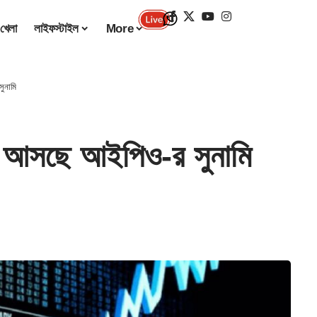
খেলা
লাইফস্টাইল
More
ুনামি
 আসছে আইপিও-র সুনামি