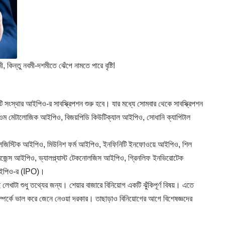
ন্তু নবমী-দশমীতে ঝেঁপে নামতে পারে বৃষ্টি!
৬টি সংস্থার আইপিও-র সাবস্ক্রিপশন শুরু হবে। যার মধ্যে সোমবার থেকে সাবস্ক্রিপশন
, ওম মেটালোজিক আইপিও, বিজয়পিডি কিউটিক্যাল আইপিও, সোধানি ক্যাপিটাল
াই লজিস্টিক আইপিও, মিউনিশ ফর্ম আইপিও, ইনফিনিটি ইনফোওয়ে আইপিও, শিল
ন্স আইপিও, ভ্যালপ্ল্যাস্ট টেকনোলজিস আইপিও, গ্রিনলিফ ইনভিরোটেক
পিও-র (
IPO
)।
খাটা শুধু তথ্যের জন্য। শেয়ার বাজারে বিনিয়োগ একটি ঝুঁকিপূর্ণ বিষয়। এতে
সম্পর্কে ভাল করে জেনে নেওয়া দরকার। তাছাড়াও বিনিয়োগের আগে বিশেষজ্ঞদের