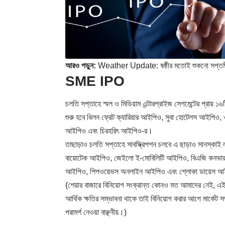
আরও পড়ুন:
Weather Update: ষষ্ঠীর মতোই শুকনো সপ্তমী, কি
SME IPO
চলতি সপ্তাহে স্মল ও মিডিয়াম এন্টারপ্রাইজ সেগমেন্টের প্রায় ১
শুরু হবে ধিলন ফ্রেট ক্যারিয়ার আইপিও, সুবা হোটেলস আইপিও
আইপিও এবং চিরহরিৎ আইপিও-র।
তাছাড়াও চলতি সপ্তাহে সাবস্ক্রিপশন চলবে এ ছাড়াও সানস্ক
বায়োটেক আইপিও, জেইলো ই-মোবিলিটি আইপিও, বিএজি কনভারজে
আইপিও, শিপওয়েভস অনলাইন আইপিও এবং শ্লোকা ডায়েস আই
(শেয়ার বাজারে বিনিয়োগ সংক্রান্ত কোনও মত আমাদের নেই, এই লে
আর্থিক ক্ষতির সম্ভাবনা থাকে তাই বিনিয়োগ করার আগে মার্কেট 
পরামর্শ নেওয়া বাঞ্ছনীয়।)