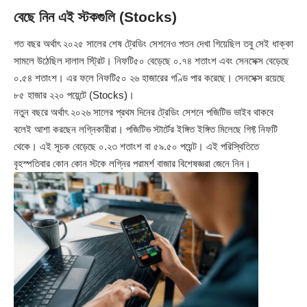
বেছে নিন এই স্টকগুলি (Stocks)
গত বছর অর্থাৎ ২০২৫ সালের শেষ ট্রেডিং সেশনেও পতন দেখা গিয়েছিল তবু সেই ধাক্কা
সামলে উঠেছিল দালাল স্ট্রিট। নিফটি৫০ বেড়েছে ০.৭৪ শতাংশ এবং সেনসেক্স বেড়েছে
০.৫৪ শতাংশ। এর ফলে নিফটি৫০ ২৬ হাজারের গণ্ডি পার করেছে। সেনসেক্স রয়েছে
৮৫ হাজার ২২০ পয়েন্টে (Stocks)।
নতুন বছরে অর্থাৎ ২০২৬ সালের প্রথম দিনের ট্রেডিং সেশনে পজিটিভ ভাইব থাকবে
বলেই আশা করছেন লগ্নিকারীরা। পজিটিভ স্টার্টের ইঙ্গিত ইঙ্গিত মিলেছে গিফ্ট নিফটি
থেকে। এই সূচক বেড়েছে ০.২৩ শতাংশ বা ৫৯.৫০ পয়েন্ট। এই পরিস্থিতিতে
বৃহস্পতিবার কোন কোন স্টকে লগ্নির পরামর্শ বাজার বিশেষজ্ঞরা জেনে নিন।