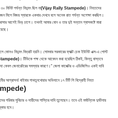
০ মিনিট পর্যন্ত বিদ্যুৎ ছিল না
(Vijay Rally Stampede)
। নিহতদের
রজন মিলে বিজয় স্যারকে একবার দেখবে বলে অনেক রাত পর্যন্ত অপেক্ষা করছিল।
মা আসার আগেই ভিড় চাপে। তখনই আমার বোন ও তার দুই সন্তান শ্বাসকষ্টে মারা
হয়েছে।
্থলে কোনও বিদ্যুৎ বিভ্রাট হয়নি। সোমবার সরকারের ফ্যাক্ট চেক ইউনিট এক্স-এ পোস্ট
 Stampede)
। টিভিকে পক্ষ থেকে আবেদন করা হয়েছিল ঠিকই, কিন্তু বাস্তবে
িল, যা কেবল জেনারেটরের সমস্যার কারণে।” জেলা কালেক্টর ও এডিজিপিও একই দাবি
 আগ্রাসন! খাইবার পাখতুনখোয়ার অভিযানে ১৭ টিটি পি বিদ্রোহী নিহত
tampede)
র পরিবার সুবিচার ও দায়ীদের শাস্তির দাবি তুলেছেন। তবে এই মর্মান্তিক দুর্ঘটনায়
িষ্কার হবে।