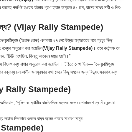
ভয়াবহ পদপিষ্ট হওয়ার ঘটনায় প্রাণ হারান অন্তত ৪১ জন, যাদের মধ্যে নারী ও শিশু
বন্ধ?
(Vijay Rally Stampede)
্থল ভেলুচামিপুরম (ইরোড রোড) এলাকায় ২৭ সেপ্টেম্বর মধ্যরাতের পরে প্রচুর ভিড়
হ বন্ধের অনুরোধ করা হয়েছিল
(Vijay Rally Stampede)
। তবে কর্তৃপক্ষ তা
েন, “চিঠি এসেছিল, কিন্তু আবেদন মঞ্জুর হয়নি।”
়ে বিদ্যুৎ বন্ধ রাখার অনুরোধ করা হয়েছিল। চিঠিতে লেখা ছিল— “ভেলুচামিপুরম
বক্তব্য চলাকালীন জনসুরক্ষার কথা ভেবে কিছু সময়ের জন্য বিদ্যুৎ সরবরাহ বন্ধ
ay Rally Stampede)
র অভিযোগ, “পুলিশ ও স্থানীয় রাজনৈতিক মহলের সঙ্গে যোগসাজশে স্থানীয় গুন্ডারা
লাউড স্পিকারে শুনতে বাধ্য হলেন গাজার সাধারণ মানুষ
y Stampede)