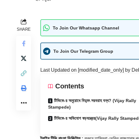
To Join Our Whatsapp Channel
SHARE
To Join Our Telegram Group
Last Updated on [modified_date_only] by
De
Contents
টিভিকে-র অনুরোধে বিদ্যুৎ সরবরাহ বন্ধ? (Vijay Rally
Stampede)
টিভিকে-র অভিযোগ ষড়যন্ত্রের(Vijay Rally Stampe
ট্রাইব টিভি বাংলা ডিজিটাল :
করুরে তামিলগা ভেত্ত্রি কাজহাগম প্