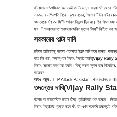
ঘটনাস্থলে উপস্থিত অনেকেই জানিয়েছেন, সন্ধ্যা ৭টা থেকে ৭টা ৩
একজনের ভগ্নিপতি বিনোদ কুমার বলেন, “আমার দিদির পরিবার চা
৭টা থেকে ৭টা ৩০ মিনিট পর্যন্ত বিদ্যুৎ ছিল না। ঠিক বিজয় ম
যায়।” ময়নাতদন্তে শ্বাসরোধজনিত মৃত্যুর বিষয়টি নিশ্চিত করা 
সরকারের পাল্টা দাবি
রবিবার তামিলনাড়ু সরকার একেবারে উল্টো দাবি করে জানায়, সভাস
করে লিখেছে, “সভাস্থলে বিদ্যুৎ বিভ্রাট হয়নি
(Vijay Rally
বিদ্যুৎ সরবরাহ বন্ধ করা হয়নি। কিছু আলো ম্লান হয়ে গিয়েছ
করেছেন।
আরও পড়ুন :
TTP Attack Pakistan : পাক নিরাপত্তা বাহিনীর
তদন্তের দাবি
(Vijay Rally S
ঘটনার পর রাজনৈতিক মহলে তীব্র প্রতিক্রিয়া শুরু হয়েছে। নিহতদে
বিদ্যুৎ বিভ্রাটের প্রকৃত সত্য কী, তা এখন সরকারি তদন্তেই পর