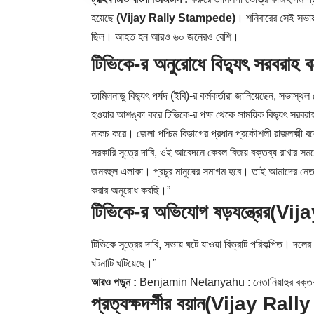
হয়েছে
(Vijay Rally Stampede)
। শনিবারের সেই সভায় 
ছিল। আহত হন আরও ৬০ জনেরও বেশি।
টিভিকে-র অনুরোধে বিদ্যুৎ সরবরাহ 
তামিলনাড়ু বিদ্যুৎ পর্ষদ (ইবি)-র কর্মকর্তারা জানিয়েছেন, সভাস
হওয়ার আশঙ্কা করে টিভিকে-র পক্ষ থেকে সাময়িক বিদ্যুৎ সরবরা
নাকচ করে। জেলা পশ্চিম বিভাগের প্রধান প্রকৌশলী রাজলক্ষ্মী বল
সরকারি সূত্রে দাবি, ওই আবেদনে কেবল বিজয় বক্তব্য রাখার সময
জনবহুল এলাকা। প্রচুর মানুষের সমাগম হবে। তাই আমাদের নেতার 
করার অনুরোধ করছি।”
টিভিকে-র অভিযোগ ষড়যন্ত্রের
(Vij
টিভিকে সূত্রের দাবি, সভায় ঘটে যাওয়া বিভ্রাট পরিকল্পিত। দলে
ঘটনাটি ঘটিয়েছে।”
আরও পড়ুন :
Benjamin Netanyahu : নেতানিয়াহুর বক্তব্য 
প্রত্যক্ষদর্শীর বয়ান
(Vijay Rall