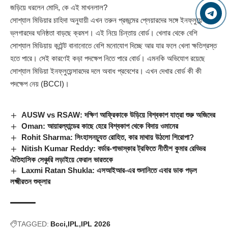
জড়িয়ে ধরলেন মোদি, কে এই মাখনলাল?
সোশ্যাল মিডিয়ার চাহিদা অনুযায়ী এখন তরুন প্রজন্মের প্লেয়ারদের সঙ্গে ইনফ্লুয়েন্সার ও
ভ্লগারদের ঘনিষ্ঠতা বাড়ছে ক্রমশ। এই নিয়ে চিন্তায় বোর্ড। খেলার থেকে বেশি
সোশ্যাল মিডিয়ায় কন্টেন্ট বানানোতে বেশি মনোযোগ দিচ্ছে আর যার ফলে খেলা ক্ষতিগ্রস্ত
হতে পারে। সেই কারণেই কড়া পদক্ষেপ নিতে পারে বোর্ড। এমনকি অভিযোগ রয়েছে
সোশ্যাল মিডিয়া ইনফ্লুয়েন্সারদের দলে অবাধ প্রবেশের। এখন দেখার বোর্ড কী কী
পদক্ষেপ নেয় (
BCCI
)।
AUSW vs RSAW: দক্ষিণ আফ্রিকাকে উড়িয়ে বিশ্বকাপ যাত্রা শুরু অজিদের
Oman: আয়ারল্যান্ডের কাছে হেরে বিশ্বকাপ থেকে বিদায় ওমানের
Rohit Sharma: সিংহাসনচ্যুত রোহিত, কার মাথায় উঠলো শিরোপা?
Nitish Kumar Reddy: বর্ডার-গাভাস্কার ট্রফিতে নীতীশ কুমার রেড্ডির
ঐতিহাসিক সেঞ্চুরি লড়াইয়ে ফেরাল ভারতকে
Laxmi Ratan Shukla: এসআইআর-এর শুনানিতে এবার ডাক পড়ল
লক্ষ্মীরতন শুক্লার
TAGGED:
Bcci
IPL
IPL 2026