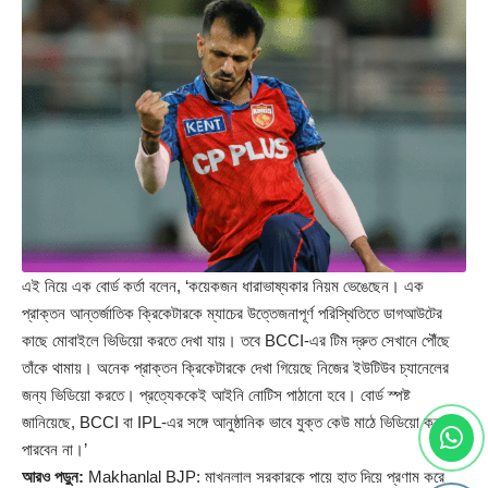
এই নিয়ে এক বোর্ড কর্তা বলেন, ‘কয়েকজন ধারাভাষ্যকার নিয়ম ভেঙেছেন। এক
প্রাক্তন আন্তর্জাতিক ক্রিকেটারকে ম্যাচের উত্তেজনাপূর্ণ পরিস্থিতিতে ডাগআউটের
কাছে মোবাইলে ভিডিয়ো করতে দেখা যায়। তবে BCCI-এর টিম দ্রুত সেখানে পৌঁছে
তাঁকে থামায়। অনেক প্রাক্তন ক্রিকেটারকে দেখা গিয়েছে নিজের ইউটিউব চ্যানেলের
জন্য ভিডিয়ো করতে। প্রত্যেককেই আইনি নোটিস পাঠানো হবে। বোর্ড স্পষ্ট
জানিয়েছে, BCCI বা IPL-এর সঙ্গে আনুষ্ঠানিক ভাবে যুক্ত কেউ মাঠে ভিডিয়ো করতে
পারবেন না।’
আরও পড়ুন:
Makhanlal BJP: মাখনলাল সরকারকে পায়ে হাত দিয়ে প্রণাম করে